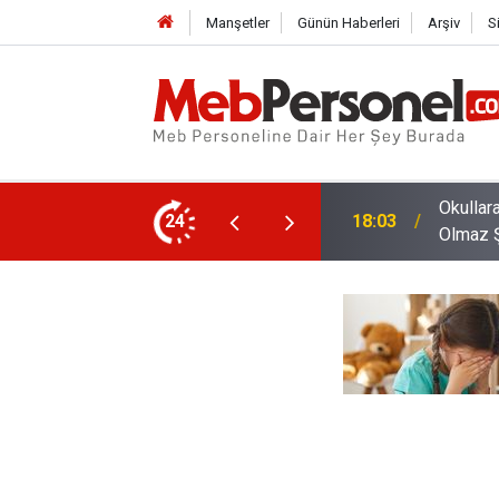
Manşetler
Günün Haberleri
Arşiv
S
nlik Görevlilerinin Taşıması Gereken Olmazsa
24
17:35
Yönetic