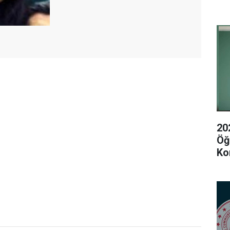
20
Öğ
Ko