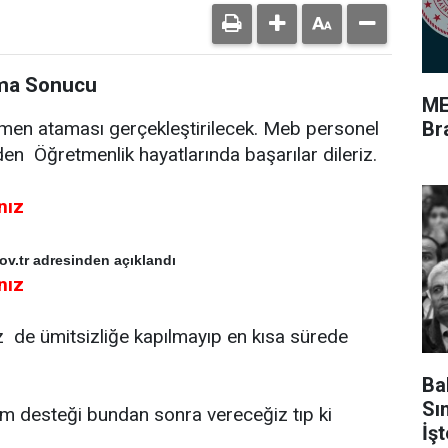
ama Sonucu
ME
Br
en ataması gerçekleştirilecek. Meb personel
n Öğretmenlik hayatlarında başarılar dileriz.
ınız
.tr adresinden açıklandı
ınız
de ümitsizliğe kapılmayıp en kısa sürede
Ba
Sı
m desteği bundan sonra vereceğiz tıp ki
İş