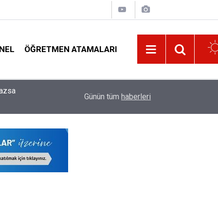
NEL
ÖĞRETMEN ATAMALARI
16:02
Yönetici Atamalarında En Avantajlı Öğretmenler B
Günün tüm
haberleri