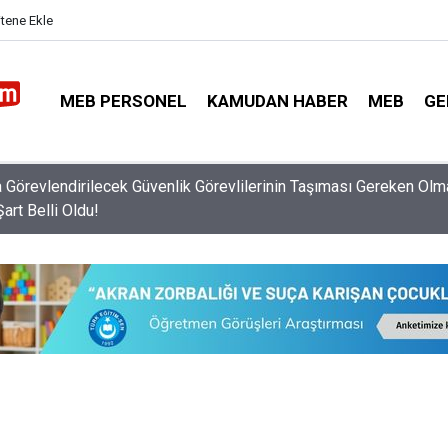
itene Ekle
MEB PERSONEL
KAMUDAN HABER
MEB
GE
ilikten Ayrılanlar İçin Müdür ve Müdür Yardımcısı Atama Takvimi