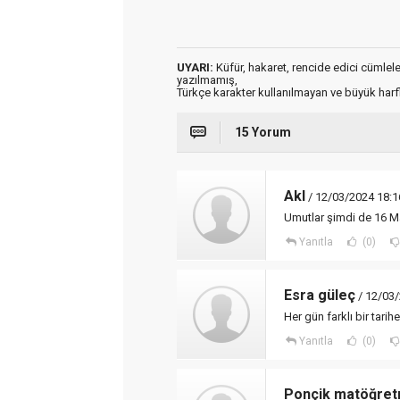
UYARI:
Küfür, hakaret, rencide edici cümleler 
yazılmamış,
Türkçe karakter kullanılmayan ve büyük har
15 Yorum
Akl
/ 12/03/2024 18:1
Umutlar şimdi de 16 Mart
Yanıtla
(0)
Esra güleç
/ 12/03/
Her gün farklı bir tari
Yanıtla
(0)
Ponçik matöğret