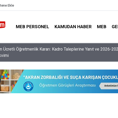
itene Ekle
MEB PERSONEL
KAMUDAN HABER
MEB
GE
nlerin Özür Grubu İller Arası Muhtemel İl Emri Atama Tarihleri