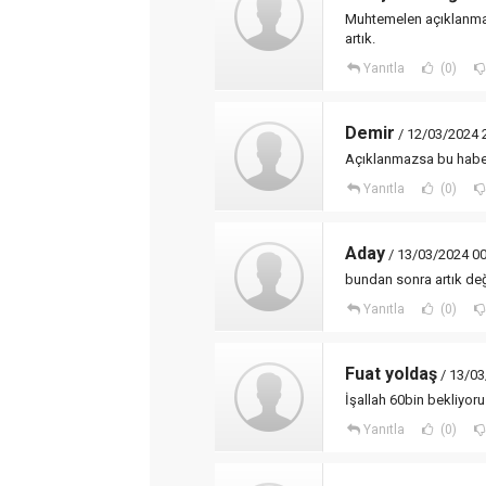
Muhtemelen açıklanmay
artık.
Yanıtla
(0)
Demir
/ 12/03/2024 
Açıklanmazsa bu habe
Yanıtla
(0)
Aday
/ 13/03/2024 00
bundan sonra artık değ
Yanıtla
(0)
Fuat yoldaş
/ 13/03
İşallah 60bin bekliyor
Yanıtla
(0)