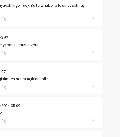
acak hiçbir şey. Bu tarz haberlerle umut satmayın
(0)
23:52
r yapan namussuzdur.
(0)
:07
işimden sonra açıklanabilir.
(0)
/2024 05:09
uz
(0)