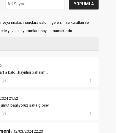
veya imalar, inançlara saldırı içeren, imla kuralları ile
flerle yazılmış yorumlar onaylanmamaktadır.
6
 a kaldı..hayırlısı bakalım...
(0)
2024 21:52
he umut bağlıyoruz şaka gibiler
(0)
meni
/ 12/03/2024 22:23