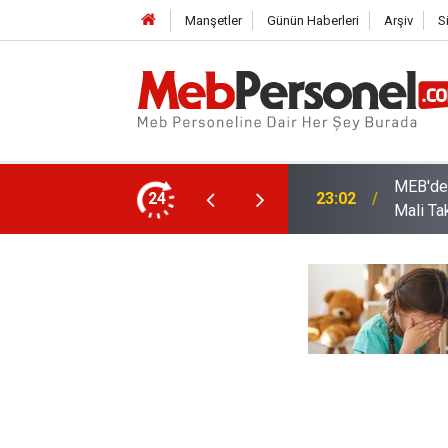
Manşetler
Günün Haberleri
Arşiv
S
arı: Kadro Taleplerine Yanıt ve 2026-2027
24
22:32
Öğretme