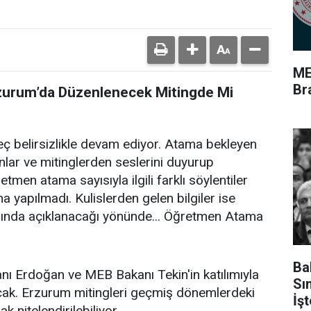
ME
Br
zurum’da Düzenlenecek Mitingde Mi
eç belirsizlikle devam ediyor. Atama bekleyen
ar ve mitinglerden seslerini duyurup
tmen atama sayısıyla ilgili farklı söylentiler
 yapılmadı. Kulislerden gelen bilgiler ise
asında açıklanacağı yönünde... Öğretmen Atama
Ba
ı Erdoğan ve MEB Bakanı Tekin'in katılımıyla
Sı
cak. Erzurum mitingleri geçmiş dönemlerdeki
İş
k nitelendirilebiliyor.