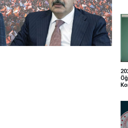
20
Öğ
Ko