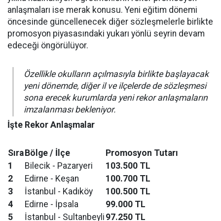
anlaşmaları ise merak konusu. Yeni eğitim dönemi
öncesinde güncellenecek diğer sözleşmelerle birlikte
promosyon piyasasındaki yukarı yönlü seyrin devam
edeceği öngörülüyor.
Özellikle okulların açılmasıyla birlikte başlayacak
yeni dönemde, diğer il ve ilçelerde de sözleşmesi
sona erecek kurumlarda yeni rekor anlaşmaların
imzalanması bekleniyor.
İşte Rekor Anlaşmalar
Sıra
Bölge / İlçe
Promosyon Tutarı
1
Bilecik - Pazaryeri
103.500 TL
2
Edirne - Keşan
100.700 TL
3
İstanbul - Kadıköy
100.500 TL
4
Edirne - İpsala
99.000 TL
5
İstanbul - Sultanbeyli
97.250 TL