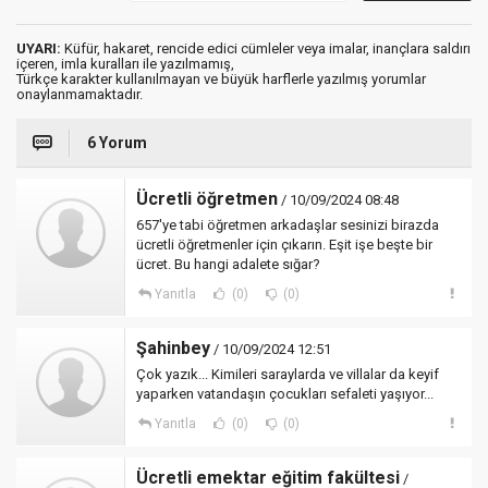
UYARI:
Küfür, hakaret, rencide edici cümleler veya imalar, inançlara saldırı
içeren, imla kuralları ile yazılmamış,
Türkçe karakter kullanılmayan ve büyük harflerle yazılmış yorumlar
onaylanmamaktadır.
6 Yorum
Ücretli öğretmen
/ 10/09/2024 08:48
657'ye tabi öğretmen arkadaşlar sesinizi birazda
ücretli öğretmenler için çıkarın. Eşit işe beşte bir
ücret. Bu hangi adalete sığar?
Yanıtla
(0)
(0)
Şahinbey
/ 10/09/2024 12:51
Çok yazık... Kimileri saraylarda ve villalar da keyif
yaparken vatandaşın çocukları sefaleti yaşıyor...
Yanıtla
(0)
(0)
Ücretli emektar eğitim fakültesi
/