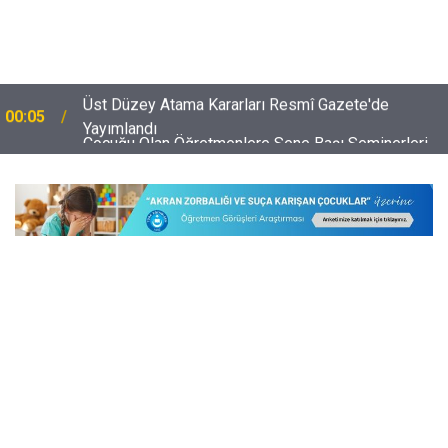
Çocuğu Olan Öğretmenlere Sene Başı Seminerleri
23:54
İçin Kötü Haber