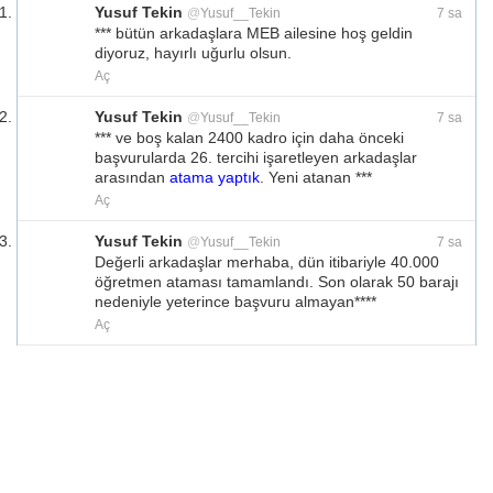
Yusuf Tekin
@
Yusuf__Tekin
7 sa
*** bütün arkadaşlara MEB ailesine hoş geldin 
diyoruz, hayırlı uğurlu olsun.
Aç
Yusuf Tekin
@
Yusuf__Tekin
7 sa
*** ve boş kalan 2400 kadro için daha önceki 
başvurularda 26. tercihi işaretleyen arkadaşlar 
arasından 
atama yaptık
. Yeni atanan ***
Aç
Yusuf Tekin
@
Yusuf__Tekin
7 sa
Değerli arkadaşlar merhaba, dün itibariyle 40.000 
öğretmen ataması tamamlandı. Son olarak 50 barajı 
nedeniyle yeterince başvuru almayan****
Aç