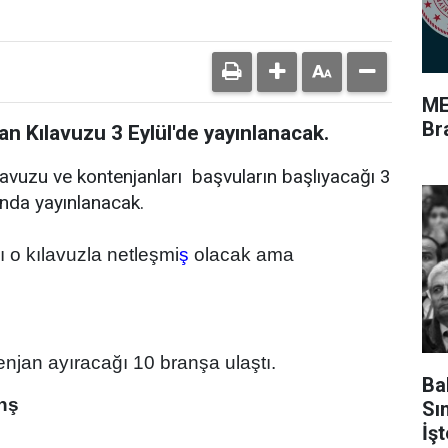
ME
Br
 Kılavuzu 3 Eylül'de yayınlanacak.
avuzu ve kontenjanları başvuların başlıyacağı 3
nda yayınlanacak.
 o kılavuzla netleşmi
ş
olacak ama
jan ayıracağı 10 branşa ulaştı.
Ba
anş
Sı
İş