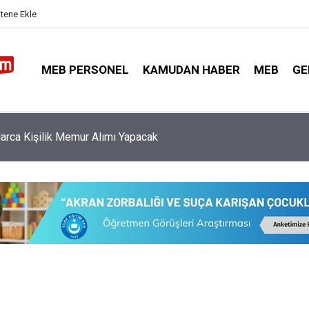
itene Ekle
MEB PERSONEL
KAMUDAN HABER
MEB
GE
nler İçin İmzalana En Yüksek 5 Promosyon Anlaşması