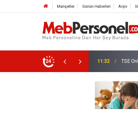
Manşetler
Günün Haberleri
Arşiv
S
ı Yapacak
24
11:02
Öğretme