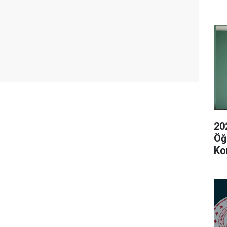
20
Öğ
Ko