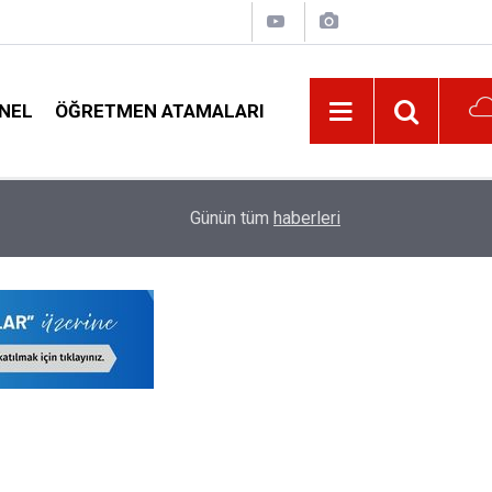
NEL
ÖĞRETMEN ATAMALARI
​Tıp Akademisyenleri ve Üniversiteler İçin Yeni
01:10
Günün tüm
haberleri
Ödemelerde Büyük Artış ve Ar-Ge'ye Destek!