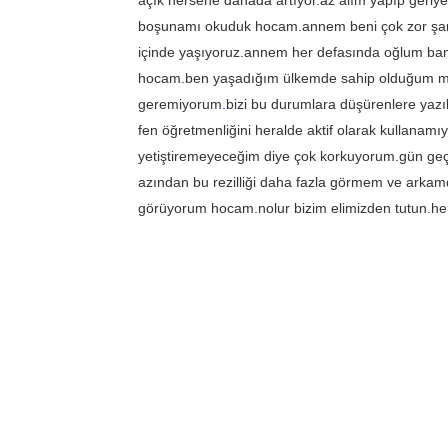
açık hersene dahada artıyor.az alım yapıp geriye
boşunamı okuduk hocam.annem beni çok zor şartl
içinde yaşıyoruz.annem her defasında oğlum ba
hocam.ben yaşadığım ülkemde sahip olduğum mes
geremiyorum
.
bizi bu durumlara düşürenlere yazık
fen öğretmenliğini heralde aktif olarak kullanamıy
yetiştiremeyeceğim diye çok korkuyorum.gün geçt
azından bu rezilliği daha fazla görmem ve arkam
görüyorum hocam.nolur bizim elimizden tutun.her