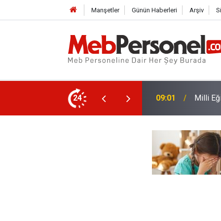
Manşetler
Günün Haberleri
Arşiv
S
'den Serbest Kıyafet Açıklaması
24
08:01
TBMM'de