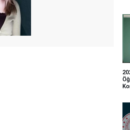
20
Öğ
Ko