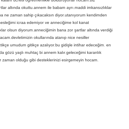
 kalanı ücretli öğretmenlikle dolduruyorlar hocam.biz
ar altında okuttu.annem ile babam ayrı.maddi imkansızlıklar
na ne zaman sahip çıkacaksın diyor.utanıyorum kendimden
leğimi icraa edemiyor ve anneciğime kol kanat
lar olsun diyorum.anneciğimin bana zor şartlar altında verdiği
acam.devletimizin okullarında atanıp nice nesiller
ikçe umudum gitikçe azalıyor.bu gidişle intihar edeceğim. en
da gözü yaşlı muhtaç bi annem kalır.geleceğimi karanlık
 zaman olduğu gibi desteklerinizi esirgemeyin hocam.