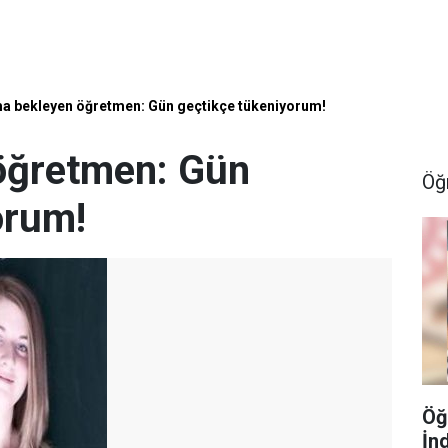
a bekleyen öğretmen: Gün geçtikçe tükeniyorum!
öğretmen: Gün
Öğ
orum!
Öğ
İn