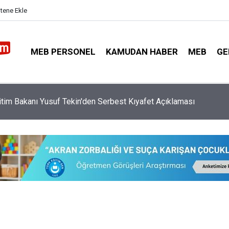
itene Ekle
MEB PERSONEL
KAMUDAN HABER
MEB
GE
n Çocuk ve Aile İçin Dev Yasal Reform