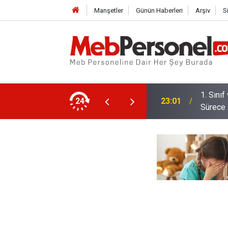
Manşetler
Günün Haberleri
Arşiv
S
1. Sını
istem Değil Sorular Değişecek
24
23:01
Sürece 