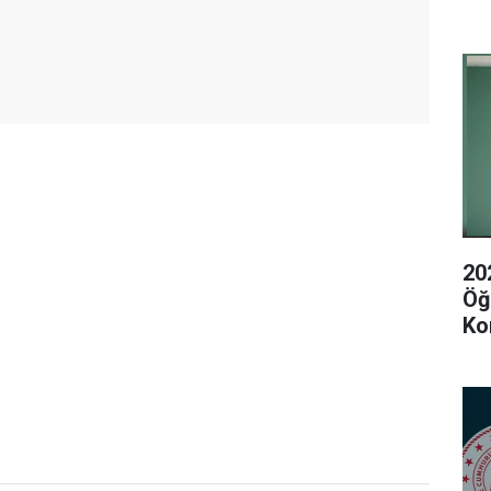
20
Öğ
Ko