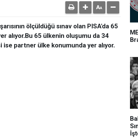
şarısının ölçüldüğü sınav olan PISA'da 65
ME
yer alıyor.Bu 65 ülkenin oluşumu da 34
Br
i ise partner ülke konumunda yer alıyor.
Ba
Sı
İş