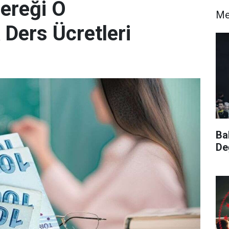
Gereği O
Me
 Ders Ücretleri
Ba
De