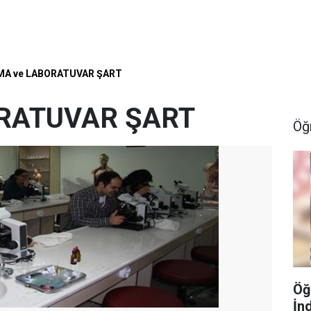
MA ve LABORATUVAR ŞART
RATUVAR ŞART
Öğ
Öğ
İn