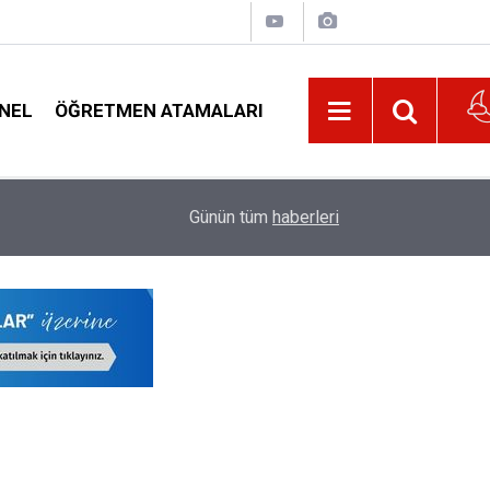
NEL
ÖĞRETMEN ATAMALARI
22:32
Öğretmenleri Norm Fazlası Resen Atamadan Kur
Günün tüm
haberleri