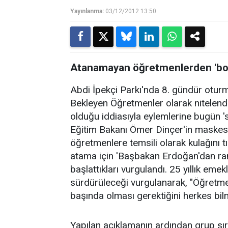
Yayınlanma:
03/12/2012 13:50
Atanamayan öğretmenlerden 'boş 
Abdi İpekçi Parkı'nda 8. gündür otur
Bekleyen Öğretmenler olarak nitelen
olduğu iddiasıyla eylemlerine bugün 'sı
Eğitim Bakanı Ömer Dinçer'in maskesi
öğretmenlere temsili olarak kulağını t
atama için 'Başbakan Erdoğan'dan rand
başlattıkları vurgulandı. 25 yıllık emek
sürdürüleceği vurgulanarak, "Öğretme
başında olması gerektiğini herkes bilme
Yapılan açıklamanın ardından grup sır