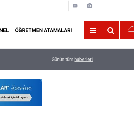
NEL
ÖĞRETMEN ATAMALARI
​Tıp Akademisyenleri ve Üniversiteler İçin Yeni
01:10
Günün tüm
haberleri
Ödemelerde Büyük Artış ve Ar-Ge'ye Destek!