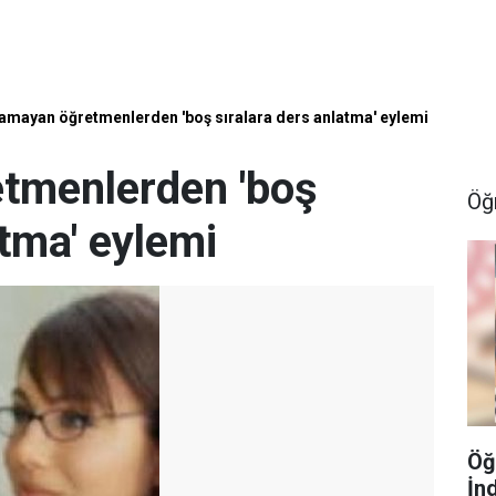
amayan öğretmenlerden 'boş sıralara ders anlatma' eylemi
tmenlerden 'boş
Öğ
atma' eylemi
Öğ
İn