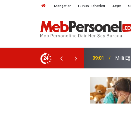
Manşetler
Günün Haberleri
Arşiv
S
'den Serbest Kıyafet Açıklaması
24
08:01
TBMM'de