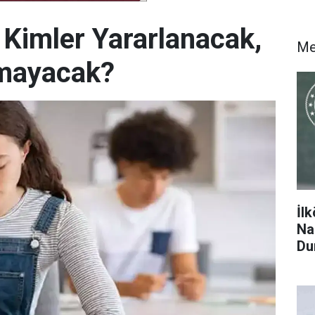
 Kimler Yararlanacak,
Me
amayacak?
İl
Na
Du