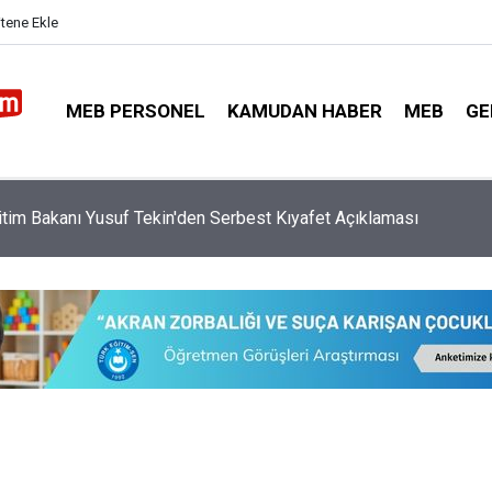
itene Ekle
MEB PERSONEL
KAMUDAN HABER
MEB
GE
n Çocuk ve Aile İçin Dev Yasal Reform