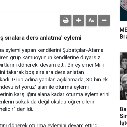
ME
Br
sıralara ders anlatma' eylemi
ma eylemi yapan kendilerini Şubatçılar-Atama
diren grup kamuoyunun kendilerine duyarsız
rtlarını dönerek' devam etti. Bir eylemci Milli
ni takarak boş sıralara ders anlatan
ıkadı. Grup adına yapılan açıklamada, 30 bin ek
evu istiyoruz' şiarı ile oturma eylemi
lerinin karşılığını alana kadar oturma eylemlerini
nlerin sokak da değil okulda öğrencilerin
Ba
lidir" denildi.
Sı
İş
tını dönerek oturma eylemini devam ettirdi.