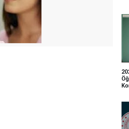
20
Öğ
Ko