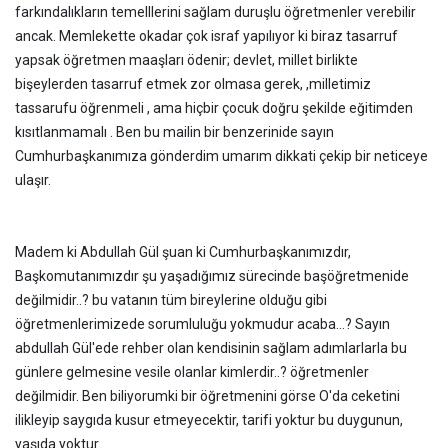
farkındalıkların temelllerini sağlam duruşlu öğretmenler verebilir
ancak. Memlekette okadar çok israf yapılıyor ki biraz tasarruf
yapsak öğretmen maaşları ödenir; devlet, millet birlikte
bişeylerden tasarruf etmek zor olmasa gerek, ,milletimiz
tassarufu öğrenmeli , ama hiçbir çocuk doğru şekilde eğitimden
kısıtlanmamalı . Ben bu mailin bir benzerinide sayın
Cumhurbaşkanımıza gönderdim umarım dikkati çekip bir neticeye
ulaşır.
Madem ki Abdullah Gül şuan ki Cumhurbaşkanımızdır,
Başkomutanımızdır şu yaşadığımız sürecinde başöğretmenide
değilmidir..? bu vatanın tüm bireylerine olduğu gibi
öğretmenlerimizede sorumluluğu yokmudur acaba...? Sayın
abdullah Gül'ede rehber olan kendisinin sağlam adımlarlarla bu
günlere gelmesine vesile olanlar kimlerdir..? öğretmenler
değilmidir. Ben biliyorumki bir öğretmenini görse O'da ceketini
ilikleyip saygıda kusur etmeyecektir, tarifi yoktur bu duygunun,
yaşıda yoktur...