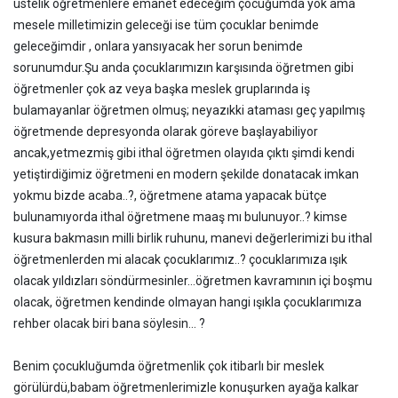
üstelik öğretmenlere emanet edeceğim çocuğumda yok ama
mesele milletimizin geleceği ise tüm çocuklar benimde
geleceğimdir , onlara yansıyacak her sorun benimde
sorunumdur.Şu anda çocuklarımızın karşısında öğretmen gibi
öğretmenler çok az veya başka meslek gruplarında iş
bulamayanlar öğretmen olmuş; neyazıkki ataması geç yapılmış
öğretmende depresyonda olarak göreve başlayabiliyor
ancak,yetmezmiş gibi ithal öğretmen olayıda çıktı şimdi kendi
yetiştirdiğimiz öğretmeni en modern şekilde donatacak imkan
yokmu bizde acaba..?, öğretmene atama yapacak bütçe
bulunamıyorda ithal öğretmene maaş mı bulunuyor..? kimse
kusura bakmasın milli birlik ruhunu, manevi değerlerimizi bu ithal
öğretmenlerden mi alacak çocuklarımız..? çocuklarımıza ışık
olacak yıldızları söndürmesinler...öğretmen kavramının içi boşmu
olacak, öğretmen kendinde olmayan hangi ışıkla çocuklarımıza
rehber olacak biri bana söylesin... ?
Benim çocukluğumda öğretmenlik çok itibarlı bir meslek
görülürdü,babam öğretmenlerimizle konuşurken ayağa kalkar