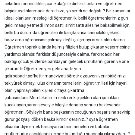
ceketinin önünü ilikler, can kulağı ile dinlerdi onları ve öğretmen
bilgidir aydınlanmadır derdi bize, ya şimdi ne değişti..? Bir zamanlar
ideali olanların mesleği idi öğretmenlik, belki öğretmenlerimiz gün
geldi maaşı yetmedi limon sattı, simit sattı ailesine bakabilmek için,
belki bu durumda öğrencileri ile karşılaşınca canı sıkıldı çekindi
biraz ama öğrencisine çalmayı değil çalışmayı örnek oldu daima...
Öğretmen toprak altında kalmış filizleri bulup çıkaran yeşermesine
yardımcı olandır, farklıdır düşüncesiyle daima, farkındadır, her
baktığı çocuk yüzlerde parıldayan gelecek umutlarını gören ve öne
çıkarandır.Öğretmen yeri gelir anadır yeri
gelirbabadır,şefkattir,maneviyatı öğretir özgüveni verir,birliğimizi,
tek yürek olmayı, ulus olmanın temellerini öğretir,milleti için hayırlı
olanı yapmayı bilen kişileri ortaya çıkartma
çabasındadır.Memleketimin renk renk çiçekleri olan çocukları
kucaklayan,saran,sevgiyle bilgiyle donatıp sonucu bekleyendir
öğretmen...Söyleyin bana başkasının çocuğunun başarısına sevinip
gurur gözyaşı döken başka kimdir dersiniz..? oysa öğretmen
olsunlar diye emek harcayan onların anneleri ve babaları
mutlumudur çocuklarının içinde bulunduğu şuandaki çıkmazdan ..?