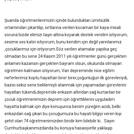
Şuanda öğretmenlerimizin içinde bulundukları ümitsizlik
ortamından çıkartılıp, sırtlarına verilen kocaman bir kaya misali
soruna bizde elimizi taşın altına koyarak destek verelim istiyorum,
sesime ses katın istiyorum, bunu kendim için değil yarınlarıımız
,çocuklarımız için istiyorum.Söz verilen atamalar yapılsa geç
olmadan bu sene 24 Kasım 2011 yılı öğretmenler günü gerçekten
anlamını kazansın gerçekten bayram olsun, okulunda olmayan
öğretmen kalmasın istiyorum, Van depreminde nice eğitim
neferlerimiz koptu hayattan birer birer,çoğunluğun ilk görevleriydi,
bazısı sekiz sene beklemişti atanmak için yapamadan görevlerini
hayatları tükendi,depremde enkazın altından sağ kurtarılan bir
çocuk öğretmenimizin deprem için öğrettiklerini uyguladım
hayatta kalmak için diye konuşunca benim yüreğim acıdı, belki
enkazdan sağ çıkan bu çocuğumuza bu hayati bilgiyi veren kişi
şehit olan 74 öğretmenimizden biridir kim bilebilir ki... Sayın
Cumhurbaşkanımızdanda bu konuya hasasiyetle yaklaşıp