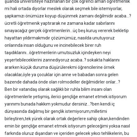
şuanda üniversiteye hazırlanan bir çok öğrenci aman öğretmenlik
mi hali ortada diyorlar meslek olarak seçmek bile istemiyorlar,
şapkamızı önümüze koyup düşünmek zamanı değilmidir acaba...?
ücretli öğretmenik yaptırarak ne zamana kadar sabırlarını
sınayacağız gerçek öğretmenlerin...üç beş kuruş vererek bekletip
hayattan yıldırmakmıdır çözümümüz, nasılda unutuyoruz
onlarında insan olduğunu ve incinebilecek birer ruh
taşıdıklarını...öğretmenlerin umutsuzluk içindeyken neyi
yeşertebileceklerini zannediyoruz acaba..? sokakta haklarını
ararken küçük duruma düşürülerekmi öğrencilerine örnek
olacaklar,öyle ya çocuklar için anne ve babadan sonra gelen
bazende dahada önde olan rolmodeller değilmidirler onlar...?
Ben bir vatandaş olarak sağlıklı bir ruhla bilim insanı olan
öğretmenlerle yetişmiş, ilerici gençliğe emanet etmek istiyorum
yarınımı bunada hakkım yokmudur dersiniz...?ben kendi iç
dünyasında dağılmış bir gençlik istemiyorum,milletimi
birleştiren,tek yürek olarak ortak değerlere sahip çıkan,kendinden
emin bir gençliğe emanet etmek istiyorum geleceğimi yoksa nasıl
farkında oluruz dışarıdan ve içeriden gelecek yıkıcı tehlikelerin, bu