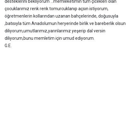
desteklerini bekliyorum ...memleketimin tüm çicekleri olan
çocuklarımız renk renk tomurcuklanıp açsın istiyorum,
öğretmenlerin kollarından uzanan bahçelerinde, doğusuyla
,batısıyla tüm Anadolumun heryerinde birlik ve bareberlik olsun
diliyorum,umutlarımız,yarınlarımız yeşerip dal versin
diliyorum,bunu memletim için umud ediyorum.
G.E.