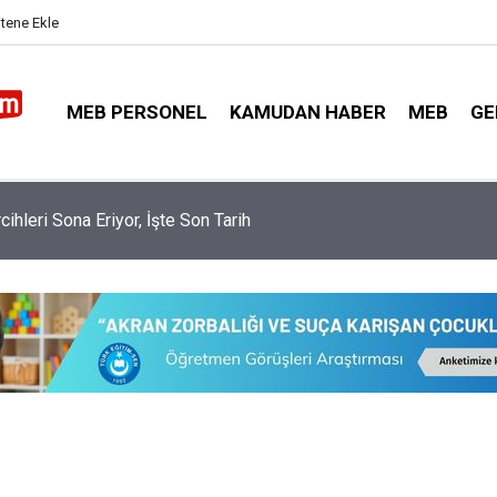
itene Ekle
MEB PERSONEL
KAMUDAN HABER
MEB
GE
nler İl Dışı Özür Grubu İçin İl Emri İstiyor? Bakanlıktan Cevap Gel