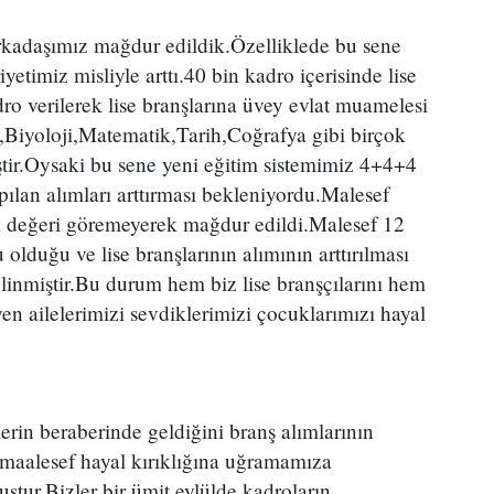
rkadaşımız mağdur edildik.Özelliklede bu sene
timiz misliyle arttı.40 bin kadro içerisinde lise
o verilerek lise branşlarına üvey evlat muamelesi
a,Biyoloji,Matematik,Tarih,Coğrafya gibi birçok
tir.Oysaki bu sene yeni eğitim sistemimiz 4+4+4
apılan alımları arttırması bekleniyordu.Malesef
i değeri göremeyerek mağdur edildi.Malesef 12
u olduğu ve lise branşlarının alımının arttırılması
linmiştir.Bu durum hem biz lise branşçılarını hem
en ailelerimizi sevdiklerimizi çocuklarımızı hayal
lerin beraberinde geldiğini branş alımlarının
maalesef hayal kırıklığına uğramamıza
tur.Bizler bir ümit eylülde kadroların