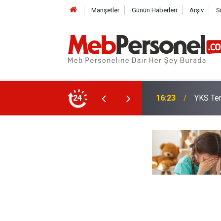
Manşetler
Günün Haberleri
Arşiv
S
Öğretme
Son Tarih
24
15:35
Mi?