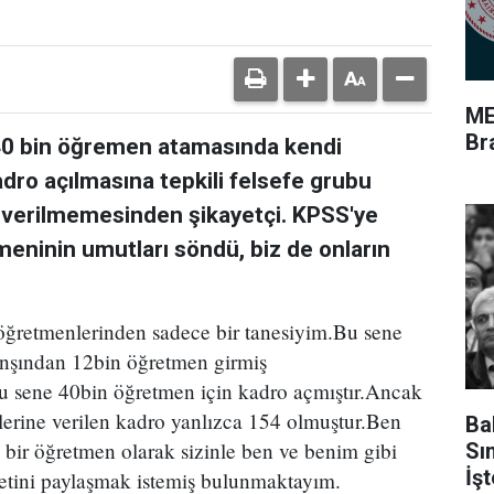
ME
Br
ı 40 bin öğremen atamasında kendi
adro açılmasına tepkili felsefe grubu
o verilmemesinden şikayetçi. KPSS'ye
meninin umutları söndü, biz de onların
öğretmenlerinden sadece bir tanesiyim.Bu sene
anşından 12bin öğretmen girmiş
u sene 40bin öğretmen için kadro açmıştır.Ancak
lerine verilen kadro yanlızca 154 olmuştur.Ben
Ba
bir öğretmen olarak sizinle ben ve benim gibi
Sı
İş
tini paylaşmak istemiş bulunmaktayım.