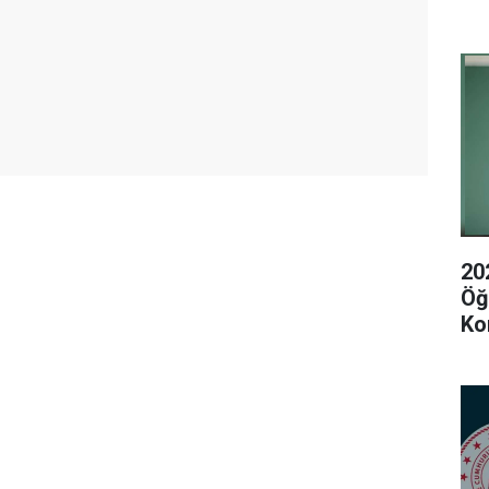
20
Öğ
Ko