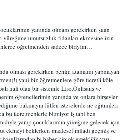
çocuklarımın yanında olmam gerekirken şuan
n yüreğime umutsuzluk fidanları ekmesine izin
inlerce öğretmenden sadece biriyim…
nında olması gerekirken benim atamamı yapmayan
men(!) yani biz öğretmenlere göre ücretli köle
alı hali olan bir sistemle Lise,Önlisans ve
benim öğrencilerimin yanında ve onlara birşeyler
iğime bakmayın lütfen isteselerde ne eğitimleri
ca bu ücretmenlerle bitmiyor iş tabi ben
idiyle yanıp çocuklarımın yüreğine gelecek için
ut ekmeyi beklerken maalesef miladı geçmiş ve
koşullarından bi haber birçok emeklilik yaşı