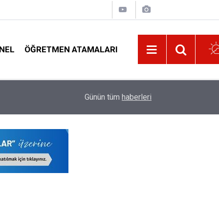
NEL
ÖĞRETMEN ATAMALARI
di
Özür Grubu İller Arası Yer Değişikliği Tercihi Y
14:02
Günün tüm
haberleri
Görevi