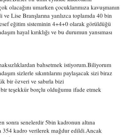
 çok olacağını umarken çocuklarımıza kavuşmanın
di ve Lise Branşlarına yanlızca toplamda 40 bin
esef eğitim sisteminin 4+4+0 olarak görüldüğü
adaşım hayal kırıklığı ve bu durumun yansıması
n haksızlıklardan bahsetmek istiyorum.Biliyorum
şım sizlerle sıkıntılarını paylaşacak sizi biraz
 bir özveri ve sabırla bizi
 bir teşekkür borçlu olduğumu ifade etmek
ten sonra senelerdir 5bin kadronun altına
a 354 kadro verilerek mağdur edildi.Ancak