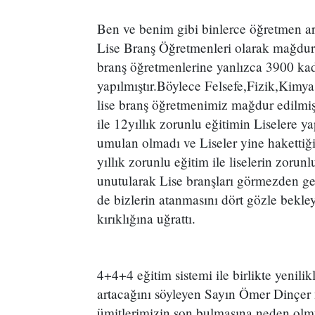
Ben ve benim gibi binlerce öğretmen a
Lise Branş Öğretmenleri olarak mağduriye
branş öğretmenlerine yanlızca 3900 kadr
yapılmıştır.Böylece Felsefe,Fizik,Kimy
lise branş öğretmenimiz mağdur edilmiş
ile 12yıllık zorunlu eğitimin Liselere y
umulan olmadı ve Liseler yine hakettiğ
yıllık zorunlu eğitim ile liselerin zorunl
unutularak Lise branşları görmezden ge
de bizlerin atanmasını dört gözle bekley
kırıklığına uğrattı.
4+4+4 eğitim sistemi ile birlikte yenilik
artacağını söyleyen Sayın Ömer Dinçer 
ümitlerimizin son bulmasına neden olmuş