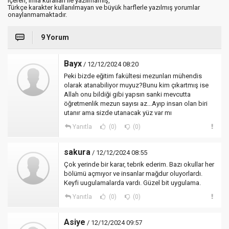
içeren, imla kuralları ile yazılmamış,
Türkçe karakter kullanılmayan ve büyük harflerle yazılmış yorumlar
onaylanmamaktadır.
9 Yorum
Bayx
/ 12/12/2024 08:20
Peki bizde eğitim fakültesi mezunları mühendis
olarak atanabiliyor muyuz?Bunu kim çıkartmış ise
Allah onu bildiği gibi yapsın sanki mevcutta
öğretmenlik mezun sayısı az...Ayıp insan olan biri
utanır ama sizde utanacak yüz var mı
Yanıtla
(0)
(0)
sakura
/ 12/12/2024 08:55
Çok yerinde bir karar, tebrik ederim. Bazı okullar her
bölümü açmıyor ve insanlar mağdur oluyorlardı.
Keyfi uugulamalarda vardı. Güzel bit uygulama.
Yanıtla
(0)
(0)
Asiye
/ 12/12/2024 09:57