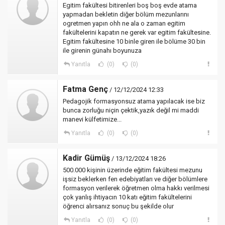
Egitim fakültesi bitirenleri boş boş evde atama
yapmadan bekletin diğer bölüm mezunlarını
ogretmen yapın ohh ne ala o zaman egitim
fakültelerini kapatın ne gerek var egitim fakültesine.
Egitim fakültesine 10 binle giren ile bölüme 30 bin
ile girenin günahı boyunuza
Yanıtla
(0)
(0)
Fatma Genç
/ 12/12/2024 12:33
Pedagojik formasyonsuz atama yapılacak ise biz
bunca zorluğu niçin çektik,yazık değil mi maddi
manevi külfetimize...
Yanıtla
(0)
(0)
Kadir Gümüş
/ 13/12/2024 18:26
500.000 kişinin üzerinde eğitim fakültesi mezunu
işsiz beklerken fen edebiyatları ve diğer bölümlere
formasyon verilerek öğretmen olma hakkı verilmesi
çok yanlış ihtiyacın 10 katı eğitim fakültelerini
öğrenci alırsanız sonuç bu şekilde olur
Yanıtla
(0)
(0)