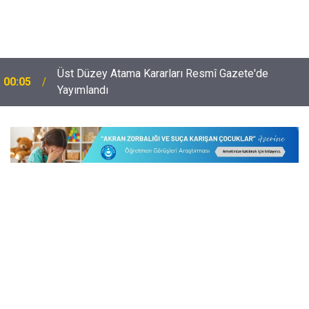
Çocuğu Olan Öğretmenlere Sene Başı Seminerleri
23:54
İçin Kötü Haber