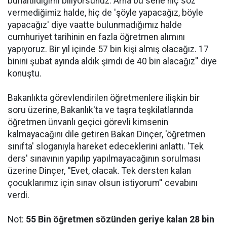
bunaltıldığımı biliyorsunuz. Ama bu sene hiç söz
vermediğimiz halde, hiç de 'şöyle yapacağız, böyle
yapacağız' diye vaatte bulunmadığımız halde
cumhuriyet tarihinin en fazla öğretmen alımını
yapıyoruz. Bir yıl içinde 57 bin kişi almış olacağız. 17
binini şubat ayında aldık şimdi de 40 bin alacağız'' diye
konuştu.
Bakanlıkta görevlendirilen öğretmenlere ilişkin bir
soru üzerine, Bakanlık'ta ve taşra teşkilatlarında
öğretmen ünvanlı geçici görevli kimsenin
kalmayacağını dile getiren Bakan Dinçer, 'öğretmen
sınıfta' sloganıyla hareket edeceklerini anlattı. 'Tek
ders' sınavının yapılıp yapılmayacağının sorulması
üzerine Dinçer, ''Evet, olacak. Tek dersten kalan
çocuklarımız için sınav olsun istiyorum'' cevabını
verdi.
Not:
55 Bin öğretmen sözünden geriye kalan 28 bin