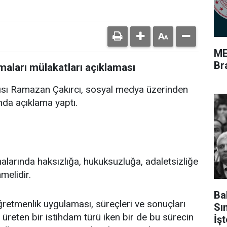
ME
Br
aları mülakatları açıklaması
ısı Ramazan Çakırcı, sosyal medya üzerinden
nda açıklama yaptı.
malarında haksızlığa, hukuksuzluğa, adaletsizliğe
melidir.
Ba
etmenlik uygulaması, süreçleri ve sonuçları
Sı
 üreten bir istihdam türü iken bir de bu sürecin
İş