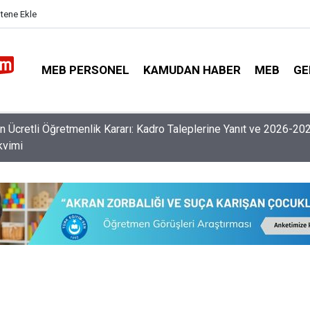
itene Ekle
MEB PERSONEL
KAMUDAN HABER
MEB
GE
nlerin Özür Grubu İller Arası Muhtemel İl Emri Atama Tarihleri