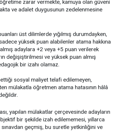
-öğretime zarar vermekte, kamuya olan güveni
makta ve adalet duygusunun zedelenmesine
anları üst dilimlerde yığılmış durumdayken,
 sadece yüksek puan alabilenler atama hakkına
 almış adaylara +2 veya +5 puan verilerek
ın değişiştirilmesi ve yüksek puan almış
dagojik bir izahı olamaz.
ttiği sosyal maliyet telafi edilemeyen,
en mülakatla öğretmen atama hatasının hâlâ
eğildir.
sı, yapılan mülakatlar çerçevesinde adayların
ktif bir şekilde izah edilememesi, yıllarca
sınavdan geçmiş, bu suretle yetkinliğini ve