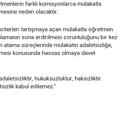
ğretmenlerin farklı komisyonlarca mülakatla
esine neden olacaktır.
kriterleri tartışmaya açan mülakatla öğretmen
lamanın sona erdirilmesi zorunluluğunu bir kez
en atama süreçlerinde mülakatın adaletsizliğe,
emesi konusunda hassas olmaya davet
letsizliktir, hukuksuzluktur, haksızlıktır.
sizlik kabul edilemez.''