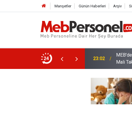
Manşetler
Günün Haberleri
Arşiv
S
arı: Kadro Taleplerine Yanıt ve 2026-2027
24
22:32
Öğretme