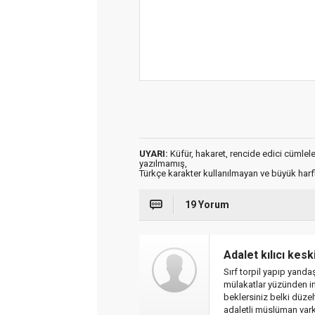
UYARI:
Küfür, hakaret, rencide edici cümleler 
yazılmamış,
Türkçe karakter kullanılmayan ve büyük har
19 Yorum
Adalet kılıcı kesk
Sırf torpil yapıp yandaş
mülakatlar yüzünden inş
beklersiniz belki düzel
adaletli müslüman vark