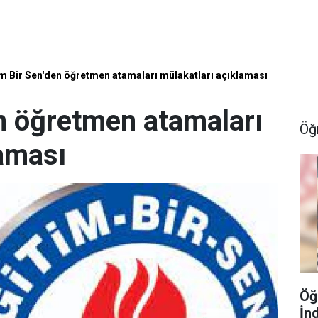
im Bir Sen'den öğretmen atamaları mülakatları açıklaması
en öğretmen atamaları
Öğ
laması
Öğ
İn