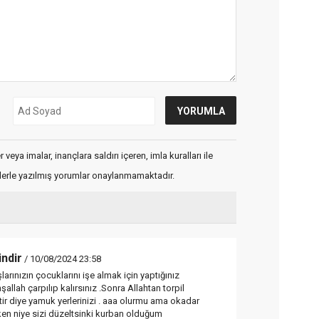
veya imalar, inançlara saldırı içeren, imla kuralları ile
flerle yazılmış yorumlar onaylanmamaktadır.
indir
/ 10/08/2024 23:58
larınızın çocuklarını işe almak için yaptığınız
allah çarpılıp kalırsınız .Sonra Allahtan torpil
tir diye yamuk yerlerinizi . aaa olurmu ama okadar
en niye sizi düzeltsinki kurban olduğum