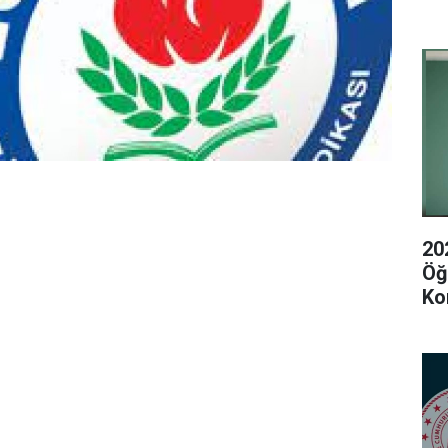
20
Öğ
Ko