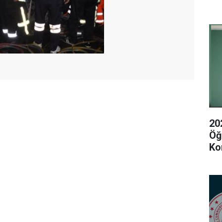
20
Öğ
Ko