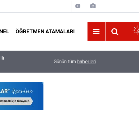
NEL
ÖĞRETMEN ATAMALARI
19:03
Danıştay’dan Proje Okulu Öğretmenleri İçin Ems
Günün tüm
haberleri