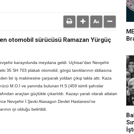
ME
Br
len otomobil sürücüsü Ramazan Yürgüç
Nevşehir karayolunda meydana geldi. Uçhisar'dan Nevşehir
ki 35 SH 703 plakalı otomobil, görgü tanıklarının iddiasına
n bir iş makinesine çarparak yoldan çıkıp takla attı. Kaza
rücü M.O.İ ve yanında bulunan H.S (459 isimli şahıslar
afından araçtan güçlükle çıkartıldı. Kazayı yaralı olarak atlatan
erince Nevşehir İ.Şevki Atasagun Devlet Hastanesi'ne
rının iyi olduğu belirtildi.
Ba
Sı
İş