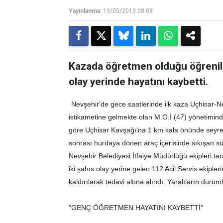
Yayınlanma:
13/05/2013 08:08
Kazada öğretmen olduğu öğreni
olay yerinde hayatını kaybetti.
Nevşehir'de gece saatlerinde ilk kaza Uçhisar-
istikametine gelmekte olan M.O.İ (47) yönetiminde
göre Uçhisar Kavşağı'na 1 km kala önünde seyrede
sonrası hurdaya dönen araç içerisinde sıkışan sü
Nevşehir Belediyesi İtfaiye Müdürlüğü ekipleri tar
iki şahıs olay yerine gelen 112 Acil Servis ekipl
kaldırılarak tedavi altına alındı. Yaralıların durumla
"GENÇ ÖĞRETMEN HAYATINI KAYBETTİ"