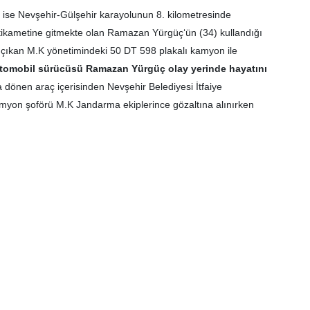
 ise Nevşehir-Gülşehir karayolunun 8. kilometresinde
tikametine gitmekte olan Ramazan Yürgüç‘ün (34) kullandığı
a çıkan M.K yönetimindeki 50 DT 598 plakalı kamyon ile
tomobil sürücüsü Ramazan Yürgüç olay yerinde hayatını
 dönen araç içerisinden Nevşehir Belediyesi İtfaiye
amyon şoförü M.K Jandarma ekiplerince gözaltına alınırken