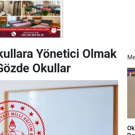
ullara Yönetici Olmak
Me
 Gözde Okullar
Ok