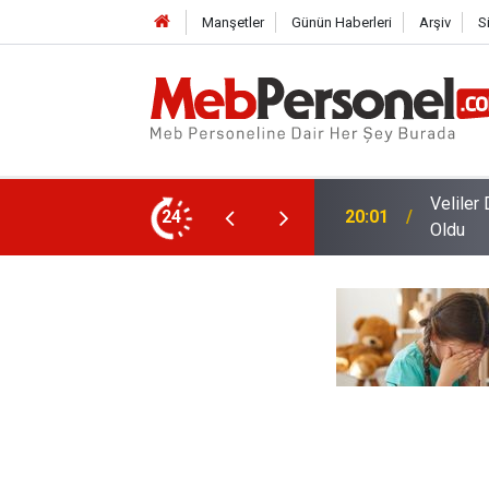
Manşetler
Günün Haberleri
Arşiv
S
a Doluyor? Kırtasiye Ürünlerinde Fiyat Belli
24
19:29
Öğrenci