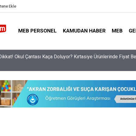
itene Ekle
MEB PERSONEL
KAMUDAN HABER
MEB
GE
 Affı Ne Zaman Yürürlüğe Girecek? İşte Belirlenen Tarihler