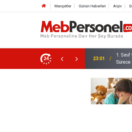
Manşetler
Günün Haberleri
Arşiv
S
 Dönem: Uyum Haftası Ne Zaman, Veliler
24
22:32
Öğretme