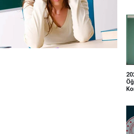
20
Öğ
Ko