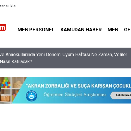
itene Ekle
MEB PERSONEL
KAMUDAN HABER
MEB
GE
nleri Norm Fazlası Resen Atamadan Kurtaracak Dilekçe