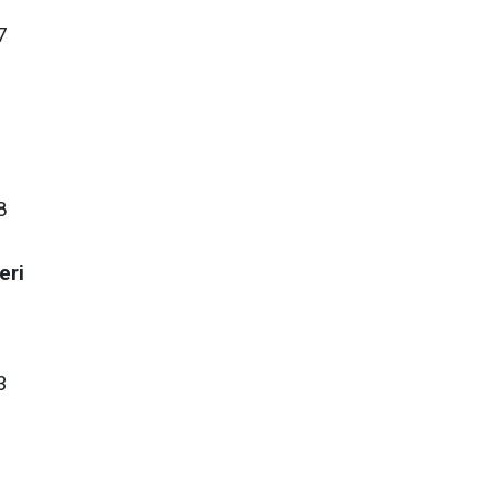
7
8
eri
3