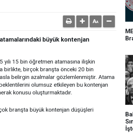
ME
Br
 atamalarındaki büyük kontenjan
 yılı 15 bin öğretmen atamasına ilişkin
a birlikte, birçok branşta önceki 20 bin
asla belirgin azalmalar gözlemlenmiştir. Atama
eklentilerini olumsuz etkileyen bu kontenjan
erak konusu oluşturmaktadır.
 çok branşta büyük kontenjan düşüşleri
Ba
Sı
İş