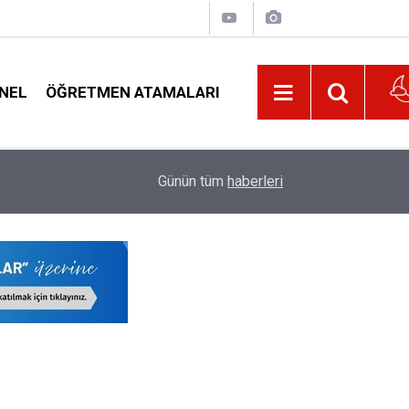
NEL
ÖĞRETMEN ATAMALARI
22:02
Veliyi Taciz Ettiği İddia Edilen Okul Müdürüne U
Günün tüm
haberleri