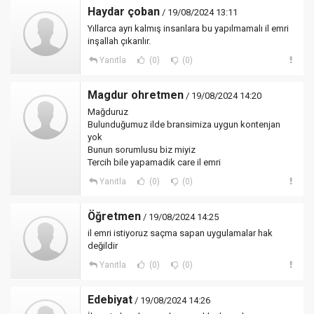
Haydar çoban
/ 19/08/2024 13:11
Yıllarca ayrı kalmış insanlara bu yapılmamalı il emri
inşallah çıkarılır.
Yanıtla
(0)
(0)
Magdur ohretmen
/ 19/08/2024 14:20
Mağduruz
Bulunduğumuz ilde bransimiza uygun kontenjan
yok
Bunun sorumlusu biz miyiz
Tercih bile yapamadik care il emri
Yanıtla
(0)
(0)
Öğretmen
/ 19/08/2024 14:25
il emri istiyoruz saçma sapan uygulamalar hak
değildir
Yanıtla
(0)
(0)
Edebiyat
/ 19/08/2024 14:26