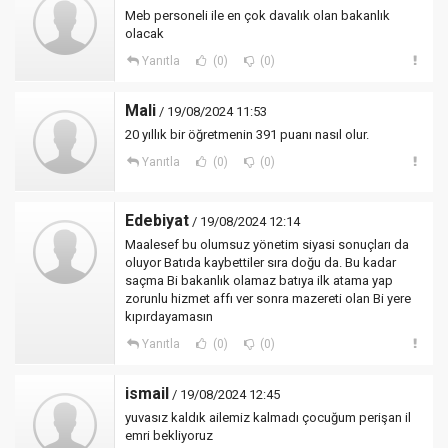
Meb personeli ile en çok davalık olan bakanlık
olacak
Yanıtla
(0)
(0)
Mali
/ 19/08/2024 11:53
20 yıllık bir öğretmenin 391 puanı nasıl olur.
Yanıtla
(0)
(0)
Edebiyat
/ 19/08/2024 12:14
Maalesef bu olumsuz yönetim siyasi sonuçları da
oluyor Batıda kaybettiler sıra doğu da. Bu kadar
saçma Bi bakanlık olamaz batıya ilk atama yap
zorunlu hizmet affı ver sonra mazereti olan Bi yere
kıpırdayamasın
Yanıtla
(0)
(0)
ismail
/ 19/08/2024 12:45
yuvasız kaldık ailemiz kalmadı çocuğum perişan il
emri bekliyoruz