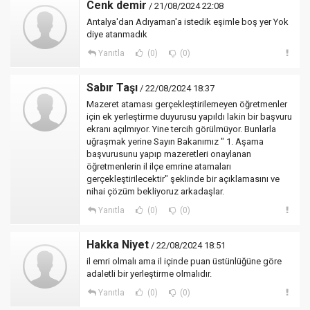
Cenk demir
/ 21/08/2024 22:08
Antalya'dan Adıyaman'a istedik eşimle boş yer Yok
diye atanmadık
Yanıtla
(0)
(0)
Sabır Taşı
/ 22/08/2024 18:37
Mazeret ataması gerçekleştirilemeyen öğretmenler
için ek yerleştirme duyurusu yapıldı lakin bir başvuru
ekranı açılmıyor. Yine tercih görülmüyor. Bunlarla
uğraşmak yerine Sayın Bakanımız " 1. Aşama
başvurusunu yapıp mazeretleri onaylanan
öğretmenlerin il ilçe emrine atamaları
gerçekleştirilecektir" şeklinde bir açıklamasını ve
nihai çözüm bekliyoruz arkadaşlar.
Yanıtla
(0)
(0)
Hakka Niyet
/ 22/08/2024 18:51
il emri olmalı ama il içinde puan üstünlüğüne göre
adaletli bir yerleştirme olmalıdır.
Yanıtla
(0)
(0)