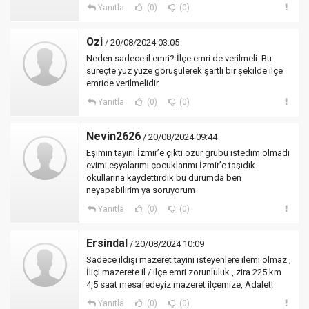
Yanıtla
(0)
(0)
Ozi
/ 20/08/2024 03:05
Neden sadece il emri? İlçe emri de verilmeli. Bu
süreçte yüz yüze görüşülerek şartlı bir şekilde ilçe
emride verilmelidir
Yanıtla
(0)
(0)
Nevin2626
/ 20/08/2024 09:44
Eşimin tayini İzmir’e çıktı özür grubu istedim olmadı
evimi eşyalarımı çocuklarımı İzmir’e taşıdık
okullarına kaydettirdik bu durumda ben
neyapabilirim ya soruyorum
Yanıtla
(0)
(0)
Ersindal
/ 20/08/2024 10:09
Sadece ildışı mazeret tayini isteyenlere ilemi olmaz ,
İliçi mazerete il / ilçe emri zorunluluk , zira 225 km
4,5 saat mesafedeyiz mazeret ilçemize, Adalet!
Yanıtla
(0)
(0)