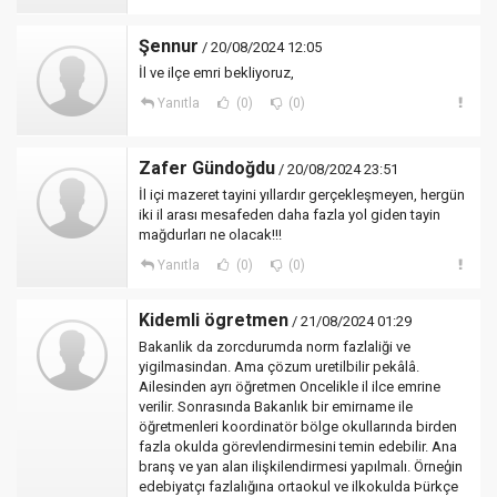
Şennur
/ 20/08/2024 12:05
İl ve ilçe emri bekliyoruz,
Yanıtla
(0)
(0)
Zafer Gündoğdu
/ 20/08/2024 23:51
İl içi mazeret tayini yıllardır gerçekleşmeyen, hergün
iki il arası mesafeden daha fazla yol giden tayin
mağdurları ne olacak!!!
Yanıtla
(0)
(0)
Kidemli ögretmen
/ 21/08/2024 01:29
Bakanlik da zorcdurumda norm fazlaliği ve
yigilmasindan. Ama çözum uretilbilir pekâlâ.
Ailesinden ayrı öğretmen Oncelikle il ilce emrine
verilir. Sonrasında Bakanlık bir emirname ile
öğretmenleri koordinatör bölge okullarında birden
fazla okulda görevlendirmesini temin edebilir. Ana
branş ve yan alan ilişkilendirmesi yapılmalı. Örneģin
edebiyatçı fazlalığına ortaokul ve ilkokulda Þürkçe