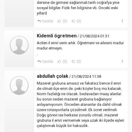
dersine de girmesi sağlanmalı.tarih coğrafya yine
sosyal bilgiler. Fizik fen bilgisine vb. Önceki eski
yıllard
Yanıtla
(0)
(0)
Kidemli ögretmen
/ 21/08/2024 01:31
Acilen il emri verin artık. Öğretmeni ve ailesini madur
madur etmeyin.
.
Yanıtla
(0)
(0)
abdullah çolak
/ 21/08/2024 11:38
Mazeret grubuna amasız ve fakatsız bence il emri
de olmalı ilçe emri de. peki köyler boş mu kalacak.
Norm fazlalığı ne olacak. bedavadan maaş alanlar.
bu sorun neden mazeret grubuna bağlanıyor
anlayamıyorum. Önceden atananlar da dahil olmak
üzere rotasyonlarla çözülmeli. Ek ücret verilmeli.
Doğu görevi ise herkese zorunlu olmalı. mazeret
grubuna il emri vermemek veya uzak iki ilçede eşleri
çalıştırmak büyük bir haksızlık.