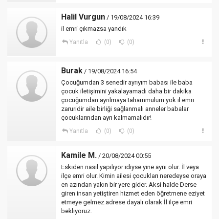
Halil Vurgun
/ 19/08/2024 16:39
il emri çıkmazsa yandık
Yanıtla
(0)
(0)
Burak
/ 19/08/2024 16:54
Çocuğumdan 3 senedir ayrıyım babası ile baba
çocuk iletişimini yakalayamadı daha bir dakika
çocuğumdan ayrılmaya tahammülüm yok il emri
zaruridir aile birliği sağlanmalı anneler babalar
çocuklarından ayrı kalmamalıdır!
Yanıtla
(0)
(0)
Kamile M.
/ 20/08/2024 00:55
Eskiden nasil yapılıyor idiyse yine aynı olur. İl veya
ilçe emri olur. Kimin ailesi çocukları neredeyse oraya
en azından yakın bir yere gider. Aksi halde Derse
giren insan yetiştiren hizmet eden öğretmene eziyet
etmeye gelmez.adrese dayalı olarak İl ilçe emri
bekliyoruz.