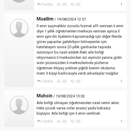
Yanıtla
(0)
(0)
Muallim
/ 19/08/2024 12:57
İl emri saçmalıktır zorunlu hizmet affı verirsen il emri
diye 1 yıllık öğretmenleri merkeze verirsen ayrıca il
emri aynı ilin ilçelerini kapsamadığı için diğer illerde
görev yapanlar gelebiliyor bilmeyenler için
hatırlatayım sonra 20 yıllık garibanlar taşrada
sürünüyor bu nasıl adalet illaki aile birliği
istiyorsanız il merkezinden siz eşinizin yanına gidin
sizin yüzünüzden il merkezlerinde yüzlerce
öğretmen ihtiyaç yokken yığıldı benim okuluma
mem 3 kişiyi kadrosuyla verdi arkadaşlar mağdur
Yanıtla
(0)
(0)
Muhsin
/ 19/08/2024 13:02
Aile birliği olmayan öğretmenden nasıl verim alınır.
Hele çocuk varsa onlar anasız yada babasız
büyüyor. Aile birliği için il emri verilmeli.
Yanıtla
(0)
(0)