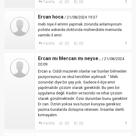
Yanıtla
(0)
(0)
Ercan hoca
/ 21/08/2024 19:37
meb niye il emrini yapmak zorunda anlamıyorum
poliste askerde doktorda mühendiste memurda
varmıki il emri
Yanıtla
(0)
(0)
Ercan mı Mercan mı neyse..
/ 21/08/2024
20:09
Ercan a. Ciddi mazereti olanlar var bunları bilmeden
yazıyorsunuz ve okul tercihleri açılmadı. " Meb
zorunda! diye bir şey yok. Sadece il-ilçe emri
yapılmalıdır çözüm olarak gereklidir. Bu yeni bir
uygulama değil. Kadim ve tecrübi ve nihai çözüm
olarak görülmektedir. Özür durumları bunu gerektirir
Er can. Özrün yoksa sus.tuzun kuruysa gereksiz
yazma buralarda dolaşma istersen. İnsanlar dertli.
kırmayalım.
Yanıtla
(0)
(0)