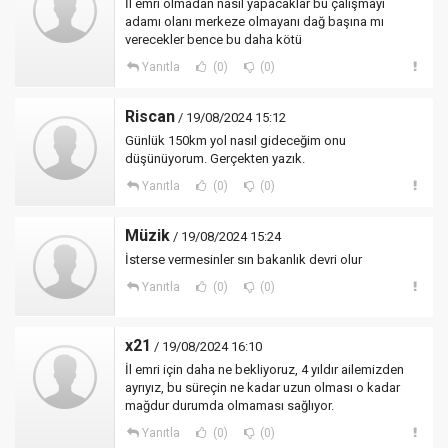
İl emri olmadan nasıl yapacaklar bu çalışmayı
adamı olanı merkeze olmayanı dağ başına mı
verecekler bence bu daha kötü
Yanıtla
(0)
(0)
Riscan
/ 19/08/2024 15:12
Günlük 150km yol nasıl gideceğim onu
düşünüyorum. Gerçekten yazık.
Yanıtla
(0)
(0)
Müzik
/ 19/08/2024 15:24
İsterse vermesinler sın bakanlık devri olur
Yanıtla
(0)
(0)
x21
/ 19/08/2024 16:10
İl emri için daha ne bekliyoruz, 4 yıldır ailemizden
ayrıyız, bu süreçin ne kadar uzun olması o kadar
mağdur durumda olmaması sağlıyor.
Yanıtla
(0)
(0)