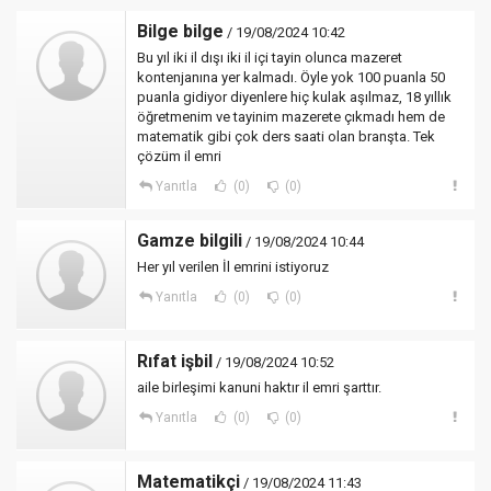
Bilge bilge
/ 19/08/2024 10:42
Bu yıl iki il dışı iki il içi tayin olunca mazeret
kontenjanına yer kalmadı. Öyle yok 100 puanla 50
puanla gidiyor diyenlere hiç kulak aşılmaz, 18 yıllık
öğretmenim ve tayinim mazerete çıkmadı hem de
matematik gibi çok ders saati olan branşta. Tek
çözüm il emri
Yanıtla
(0)
(0)
Gamze bilgili
/ 19/08/2024 10:44
Her yıl verilen İl emrini istiyoruz
Yanıtla
(0)
(0)
Rıfat işbil
/ 19/08/2024 10:52
aile birleşimi kanuni haktır il emri şarttır.
Yanıtla
(0)
(0)
Matematikçi
/ 19/08/2024 11:43