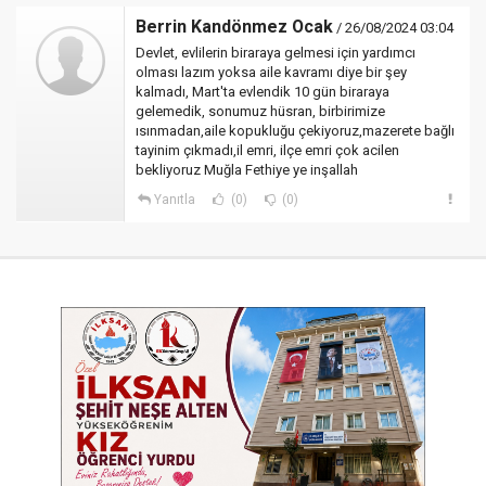
Berrin Kandönmez Ocak
/ 26/08/2024 03:04
Devlet, evlilerin biraraya gelmesi için yardımcı
olması lazım yoksa aile kavramı diye bir şey
kalmadı, Mart'ta evlendik 10 gün biraraya
gelemedik, sonumuz hüsran, birbirimize
ısınmadan,aile kopukluğu çekiyoruz,mazerete bağlı
tayinim çıkmadı,il emri, ilçe emri çok acilen
bekliyoruz Muğla Fethiye ye inşallah
Yanıtla
(0)
(0)