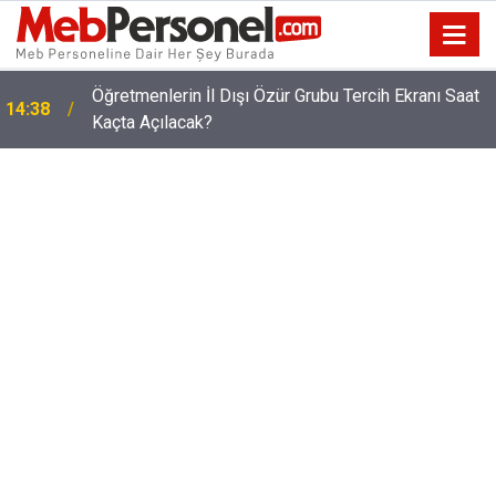
O Öğretmenlere 15 Ağustos'ta Ek Ödeme
14:11
Yapılacak!