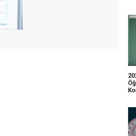
20
Öğ
Ko