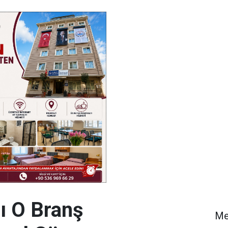
ı O Branş
Me