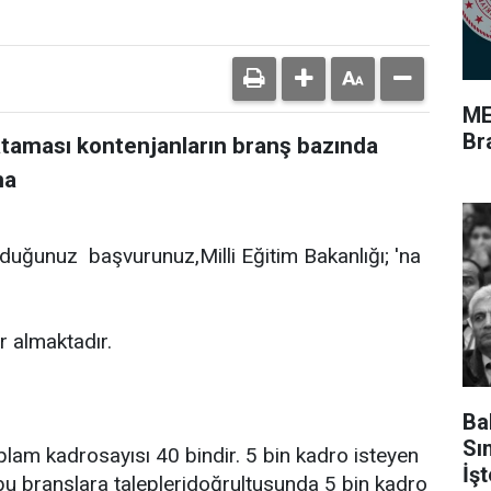
ME
Br
taması kontenjanların branş bazında
ma
duğunuz başvurunuz,Milli Eğitim Bakanlığı; 'na
r almaktadır.
Ba
Sı
plam kadrosayısı 40 bindir. 5 bin kadro isteyen
İş
bu branşlara talepleridoğrultusunda 5 bin kadro