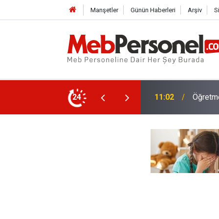
Manşetler
Günün Haberleri
Arşiv
S
Yüksek 5 Promosyon Anlaşması
24
10:30
Öğrenci