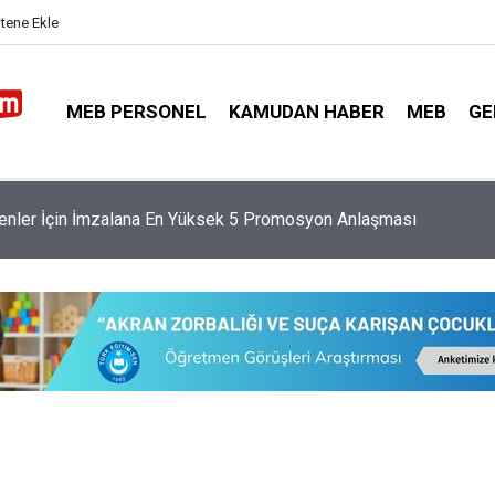
itene Ekle
MEB PERSONEL
KAMUDAN HABER
MEB
GE
 Affından Kimler Yararlanacak, Kimler Yararlanamayacak?