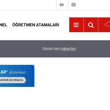
NEL
ÖĞRETMEN ATAMALARI
İlköğretimde Adrese Bakılmaksızın Nakil Başvu
10:01
Günün tüm
haberleri
Netleşti