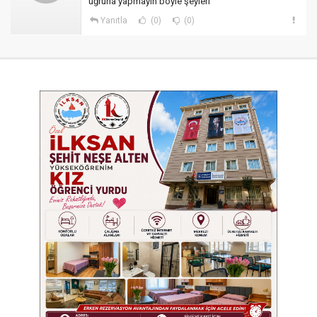
uğruna yapmayın böyle şeyleri
Yanıtla
(0)
(0)