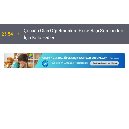
100 Bin TL'ye Varan Sıfır Faizli Kredi Veren
23:01
Bankalar Listesi