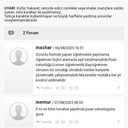
UYARI:
Küfür, hakaret, rencide edici cümleler veya imalar, inançlara saldırı
içeren, imla kuralları ile yazılmamış,
Türkçe karakter kullanılmayan ve büyük harflerle yazılmış yorumlar
onaylanmamaktadır.
2 Yorum
mashar
/ 06/08/2025 16:51
Zorunlu hizmeti yapan öğretmenle yapmamış
öğretmen hiçbir atamada eşit tutulmamalıdır.Puan
üstünlüğü,Uzman öğretmenlik,Başöğretmen
olmanın bir önceliği olmalıdır.Verilen kariyerle
yönetmelik çelişmemelidir.Mazeretler mutlaka her yıl
kontrol edilmelidir.
Yanıtla
(0)
(0)
memur
/ 07/08/2025 08:30
İl ici ve ildisi beraber yapilmali.puan ustunlugune
gore
Yanıtla
(0)
(0)