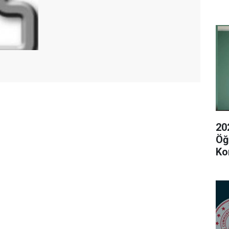
20
Öğ
Ko