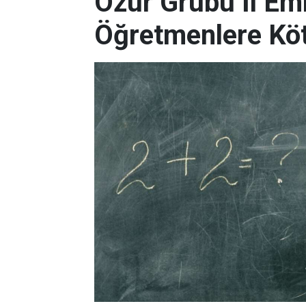
Özür Grubu İl Emr
Öğretmenlere Kö