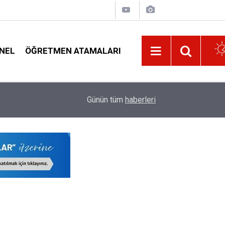
NEL
ÖĞRETMEN ATAMALARI
14:11
O Öğretmenlere 15 Ağustos'ta Ek Ödeme Yapıla
Günün tüm
haberleri