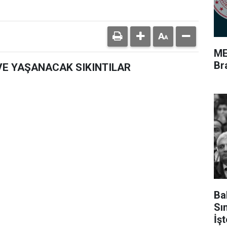
ME
Br
E YAŞANACAK SIKINTILAR
Ba
Sı
İş