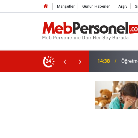
Manşetler
Günün Haberleri
Arşiv
S
enlere Kötü Haber!
24
14:38
Öğretme