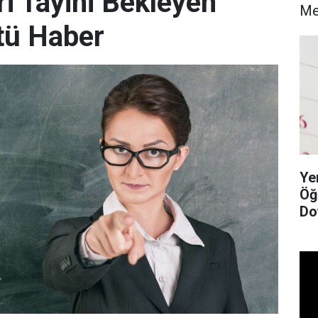
i Tayini Bekleyen
Me
tü Haber
Ye
Öğ
Do
Li