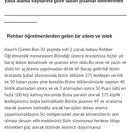
yada atama sayılarına göre taban puanlar belirlenmeli
-----------------------------------------------------------------------------------
----------------------
Rehber öğretmenlerden gelen bir sitem ve istek
Hayırlı Günler.Ben 32 yaşında evli 2 çocuk babası Rehber
Öğretmenlik mezunuyum.Bilindiği üzeere branjımıza hiçbir yıl
baraj kotası konulmadı ve puansız alım oldu.Bu sene ne yazılı ne
sözlü bir açıklama yapılmadan direk 60 Barajı getirildi bizim
branjada.Şubat atamasında bizim bölüme 275 kontejan verildi
ve 50 taban puanı yine konuldu.Bizim bölümümüzde yapılan 40
binlik atamadan sonra ve ek 2 atamadan sonra 50 Puan üstü en
fazla 100 kişi kalmış durumda.Buna paralel olarak 175 kişilik
kontejanımız boşta kalmaktadır.Benim puanım 49 ve sıralama
olarak puanım tutmakta ancak barajdan dolayı atama
yapamamaktayım.Siz mebpersonel olarak kimsesizlerin sesi
olmayı devam ettirmektesiniz.Sizin vizyonunuz herkese hitap
etmekten güç alarak bizimde sesimizi duyurmanızı