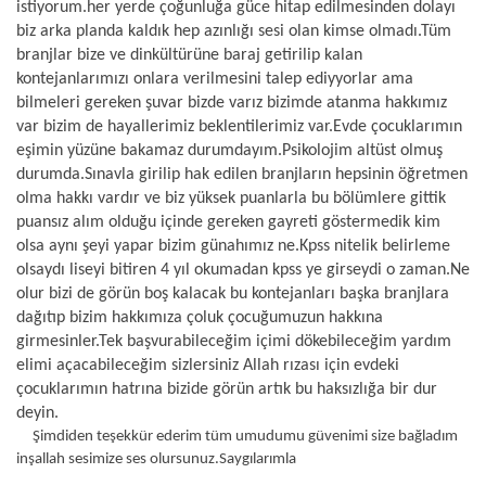
istiyorum.her yerde çoğunluğa güce hitap edilmesinden dolayı
biz arka planda kaldık hep azınlığı sesi olan kimse olmadı.Tüm
branjlar bize ve dinkültürüne baraj getirilip kalan
kontejanlarımızı onlara verilmesini talep ediyyorlar ama
bilmeleri gereken şuvar bizde varız bizimde atanma hakkımız
var bizim de hayallerimiz beklentilerimiz var.Evde çocuklarımın
eşimin yüzüne bakamaz durumdayım.Psikolojim altüst olmuş
durumda.Sınavla girilip hak edilen branjların hepsinin öğretmen
olma hakkı vardır ve biz yüksek puanlarla bu bölümlere gittik
puansız alım olduğu içinde gereken gayreti göstermedik kim
olsa aynı şeyi yapar bizim günahımız ne.Kpss nitelik belirleme
olsaydı liseyi bitiren 4 yıl okumadan kpss ye girseydi o zaman.Ne
olur bizi de görün boş kalacak bu kontejanları başka branjlara
dağıtıp bizim hakkımıza çoluk çocuğumuzun hakkına
girmesinler.Tek başvurabileceğim içimi dökebileceğim yardım
elimi açacabileceğim sizlersiniz Allah rızası için evdeki
çocuklarımın hatrına bizide görün artık bu haksızlığa bir dur
deyin.
Şimdiden teşekkür ederim tüm umudumu güvenimi size bağladım
inşallah sesimize ses olursunuz.Saygılarımla