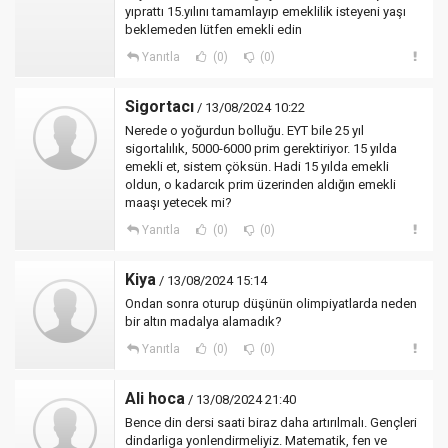
yıprattı 15.yılını tamamlayıp emeklilik isteyeni yaşı
beklemeden lütfen emekli edin
Yanıtla
(0)
(0)
Sigortacı
/ 13/08/2024 10:22
Nerede o yoğurdun bolluğu. EYT bile 25 yıl
sigortalılık, 5000-6000 prim gerektiriyor. 15 yılda
emekli et, sistem çöksün. Hadi 15 yılda emekli
oldun, o kadarcık prim üzerinden aldığın emekli
maaşı yetecek mi?
Yanıtla
(0)
(0)
Kiya
/ 13/08/2024 15:14
Ondan sonra oturup düşünün olimpiyatlarda neden
bir altın madalya alamadık?
Yanıtla
(0)
(0)
Ali hoca
/ 13/08/2024 21:40
Bence din dersi saati biraz daha artırılmalı. Gençleri
dindarliga yonlendirmeliyiz. Matematik, fen ve