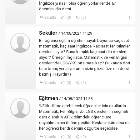
İngilizce yi nasil olsa öğreniyorlar ileride. En
önemlisi din dersi...
Yanıtla
(0)
(0)
Seküler
/ 14/08/2024 11:29
Bir öğrenci eğitim öğretim hayatı boyunca kaç saat
matematik, kaç saat İngilizce, kaç saat fen bilimleri
dersleri alıyor? Buna karşılık kaç saat din dersleri
alıyor? Örneğin İngilizce, Matematik ve Fen Bilgisi
derslerinde LGS/YKS ortalması kaç? (Yukarıda dört
tane branş yer alıyor ama sizin gözünüze din dersi
batmış. Hayırdır?)
Yanıtla
(0)
(0)
Eğitmen
/ 14/08/2024 11:33
%2'lik dilime girebilecek öğrenciler için okullarda
Matematik, Fen Bilgisi vb. LGS derslerinin seçmeli
ders olarak %98'lik dilimdeki öğrencilere
dayatılmasının önüne geçildi. Keşke imkân olsa da
her öğrenci kendi dersini özgürce seçebilse.
Yanıtla
(0)
(0)