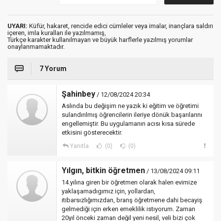
UYARI:
Küfür, hakaret, rencide edici cümleler veya imalar, inançlara saldırı
içeren, imla kuralları ile yazılmamış,
Türkçe karakter kullanılmayan ve büyük harflerle yazılmış yorumlar
onaylanmamaktadır.
7 Yorum
Şahinbey
/ 12/08/2024 20:34
Aslında bu değişim ne yazık ki eğitim ve öğretimi
sulandırılmış öğrencilerin ileriye dönük başarılarını
engellemiştir. Bu uygulamanın acısı kısa sürede
etkisini gösterecektir.
Yanıtla
(0)
(0)
Yılgın, bitkin öğretmen
/ 13/08/2024 09:11
14.yılına giren bir öğretmen olarak halen evimize
yaklaşamadıgımız için, yollardan,
itibarsızlığımızdan, branş öğretmene dahi becayiş
gelmediği için erken emeklilik istıyorum. Zaman
20yıl önceki zaman değil yeni nesil, veli bizi çok