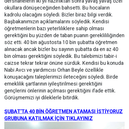
dershanelerin iki yıl hazırlıktan sonra yavaş yavaş özel
okullara dönüşeceğinden bahsetti. Bu hocaların
kadrolu olacağını söyledi. Bizler biraz bilgi verdik.
Başbakanımızın açıklamalarını söyledik. Kendisi
öğretmenlerin bazı yeterlılıklere sahip olması
gerektiğini bu yüzden de taban puanın gereklililiğinden
söz etti. 40 bin ağustosta 10 bin şubatta öğretmen
alınacak ancak bizler bu sayının şubatta da en az 40
bin olması gerektiğini söyledik. Bu talebimizi tabir-i
caizse tekrar tekrar önüne sürdük. Kendisi bu konuda
Nabi Avcı ve yardımcısı Orhan Beyle özellikle
konuşacağını taleplerimizi ileteceğini söyledi. Birde
emeklilik şartlarının iyileştirilmesi gerektiğini
gençlerini önlerinin açılması gerektiğini ifade ettik.
Görüşmemizi iyi dileklerle bitirdik.
ŞUBAT'TA 40 BİN ÖĞRETMEN ATAMASI İSTİYORUZ
GRUBUNA KATILMAK İÇİN TIKLAYINIZ