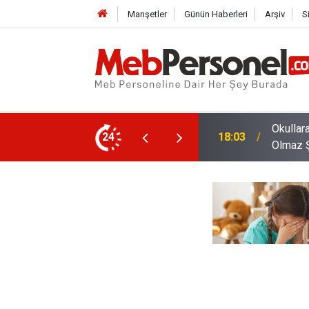
Manşetler
Günün Haberleri
Arşiv
S
nlik Görevlilerinin Taşıması Gereken Olmazsa
24
17:35
Yönetic