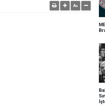
ME
Br
Ba
Sı
İş