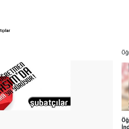
tçılar
Öğ
Öğ
İn