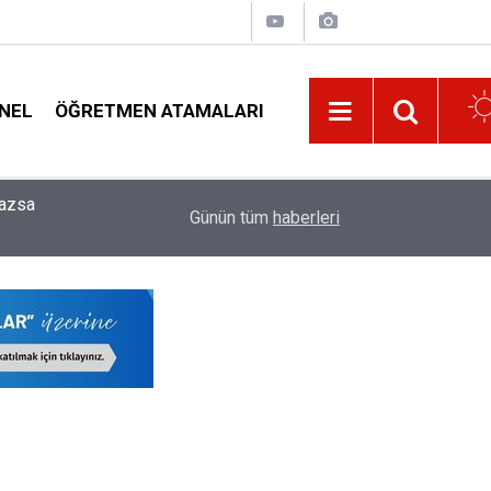
NEL
ÖĞRETMEN ATAMALARI
16:02
Yönetici Atamalarında En Avantajlı Öğretmenler B
Günün tüm
haberleri