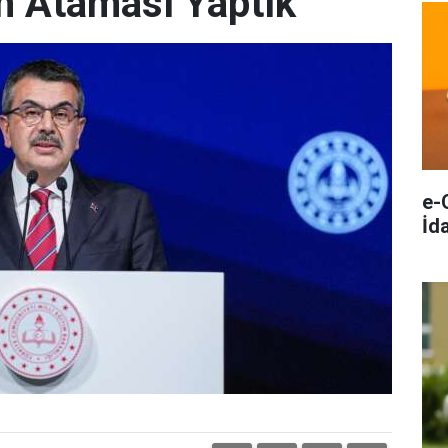
 Ataması Yaptık"
e-
İda