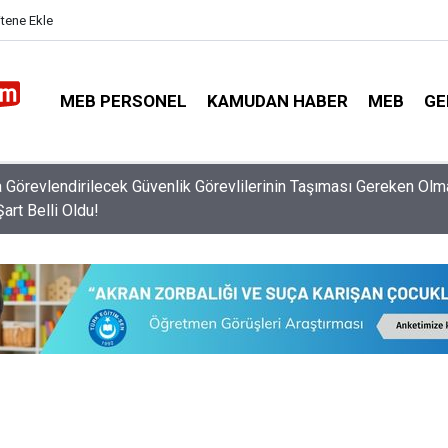
itene Ekle
MEB PERSONEL
KAMUDAN HABER
MEB
GE
ilikten Ayrılanlar İçin Müdür ve Müdür Yardımcısı Atama Takvimi