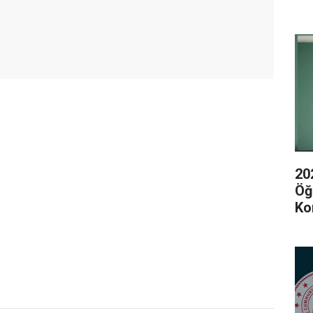
20
Öğ
Ko