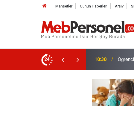
Manşetler
Günün Haberleri
Arşiv
S
İlköğre
nacak, Kimler Yararlanamayacak?
24
10:01
Netleşt