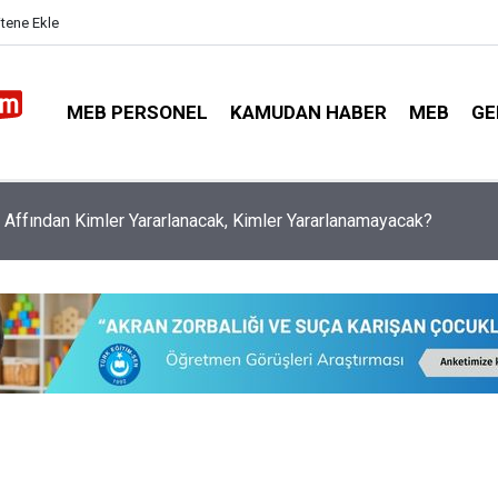
itene Ekle
MEB PERSONEL
KAMUDAN HABER
MEB
GE
timde Adrese Bakılmaksızın Nakil Başvurusu Yapılabilecek Durum
i