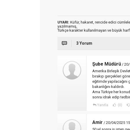
UYARI:
Küfür, hakaret, rencide edici cümleler 
yazılmamış,
Türkçe karakter kullanılmayan ve büyük har
3 Yorum
Şube Müdürü
/ 20/
Amerika Birleşik Devle
bırakıp gerçekleri gör
eğitimde yapılacağını 
bakanlığını kaldırdı.
Ama Türkiye her konuda
sonra idrak edip tedbi
Yanıtla
(0)
Amir
/ 20/04/2025 15
50 yıl sonra iş işten 