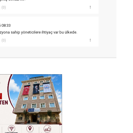
(0)
 08:33
ona sahip yöneticilere ihtiyaç var bu ülkede.
(0)