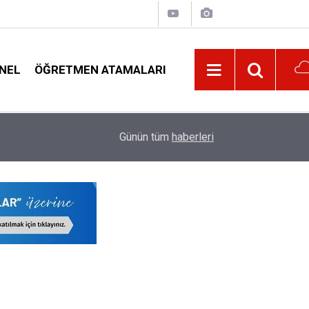
NEL
ÖĞRETMEN ATAMALARI
lar
09:01
Milli Eğitim Bakanı Yusuf Tekin'den Serbest Kıy
Günün tüm
haberleri