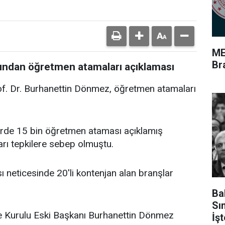
ME
Br
nından öğretmen atamaları açıklaması
of. Dr. Burhanettin Dönmez, öğretmen atamaları
lerde 15 bin öğretmen ataması açıklamış
rı tepkilere sebep olmuştu.
ı neticesinde 20'li kontenjan alan branşlar
Ba
Sı
e Kurulu Eski Başkanı Burhanettin Dönmez
İş