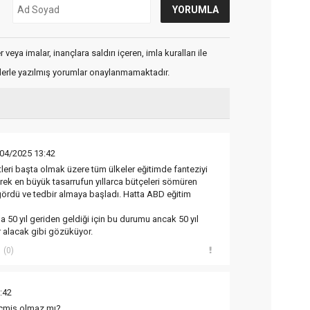
veya imalar, inançlara saldırı içeren, imla kuralları ile
flerle yazılmış yorumlar onaylanmamaktadır.
04/2025 13:42
tleri başta olmak üzere tüm ülkeler eğitimde fanteziyi
erek en büyük tasarrufun yıllarca bütçeleri sömüren
gördü ve tedbir almaya başladı. Hatta ABD eğitim
 50 yıl geriden geldiği için bu durumu ancak 50 yıl
r alacak gibi gözüküyor.
(0)
:42
geçmiş olmaz mı?