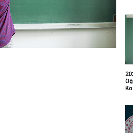
20
Öğ
Ko