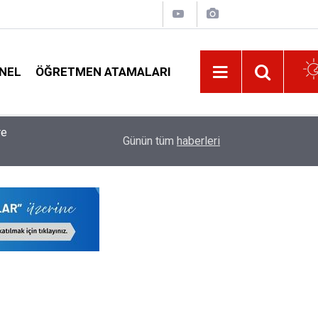
NEL
ÖĞRETMEN ATAMALARI
11:01
Öğretmenlerin Maaş Promosyonunda İhale Tarihi 
Günün tüm
haberleri