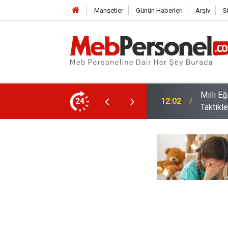
Manşetler
Günün Haberleri
Arşiv
S
den Üniversite Tercihi Yapacak Öğrencilere
24
11:32
İl Dışı 