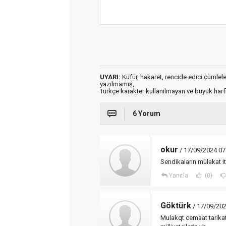
UYARI:
Küfür, hakaret, rencide edici cümleler 
yazılmamış,
Türkçe karakter kullanılmayan ve büyük har
6 Yorum
okur
/ 17/09/2024 07
Sendikaların mülakat i
Yanıtla
(0)
Göktürk
/ 17/09/202
Mulakqt cemaat tarikat