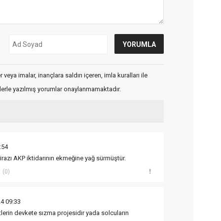
veya imalar, inançlara saldırı içeren, imla kuralları ile
flerle yazılmış yorumlar onaylanmamaktadır.
:54
tirazı AKP iktidarının ekmeğine yağ sürmüştür.
(0)
4 09:33
lerin devkete sızma projesidir yada solcuların