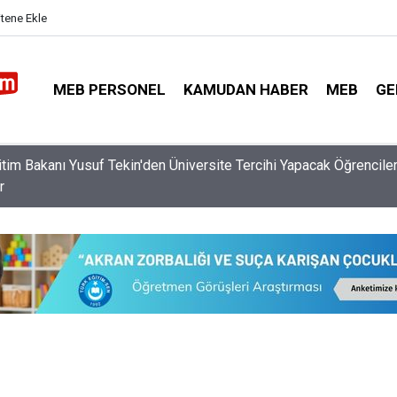
itene Ekle
MEB PERSONEL
KAMUDAN HABER
MEB
GE
Özür Grubu Tercihlerinin Onayı İçin Öğretmenlerin Bir Günü Kalıyor