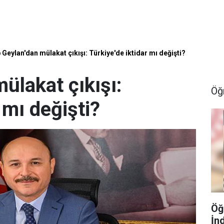
 Geylan'dan mülakat çıkışı: Türkiye'de iktidar mı değişti?
mülakat çıkışı:
Öğ
 mı değişti?
Öğ
İn