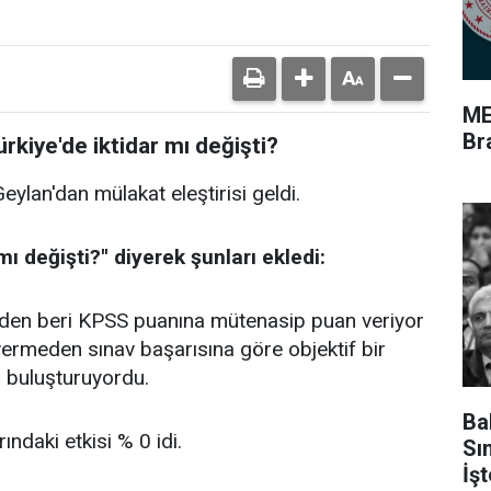
ME
Br
ürkiye'de iktidar mı değişti?
ylan'dan mülakat eleştirisi geldi.
ı değişti?'' diyerek şunları ekledi:
den beri KPSS puanına mütenasip puan veriyor
vermeden sınav başarısına göre objektif bir
a buluşturuyordu.
Ba
daki etkisi % 0 idi.
Sı
İş