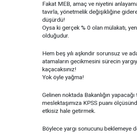
Fakat MEB, amaç ve niyetini anlayama
tavırla, yönetmelik değişikliğine gide
düşürdü!
Oysa ki gerçek % 0 olan mülakatı, yeni
olduğudur.
Hem beş yılı aşkındır sorunsuz ve ada
atamaların gecikmesini sürecin yargı
kaçacaksınız!
Yok öyle yağma!
Gelinen noktada Bakanlığın yapacağı 
meslektaşımıza KPSS puanı ölçüsünde 
etkisiz hale getirmek.
Böylece yargı sonucunu beklemeye de