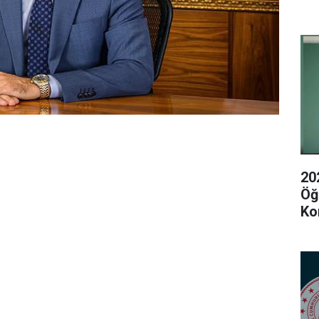
20
Öğ
Ko