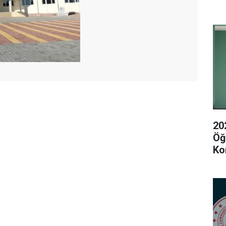
20
Öğ
Ko