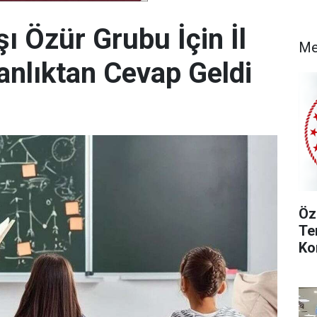
şı Özür Grubu İçin İl
Me
anlıktan Cevap Geldi
Öz
Te
Ko