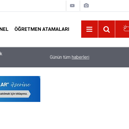
NEL
ÖĞRETMEN ATAMALARI
re
11:32
İl Dışı Özür Grubu Tercihlerinin Onayı İçin Öğret
Günün tüm
haberleri