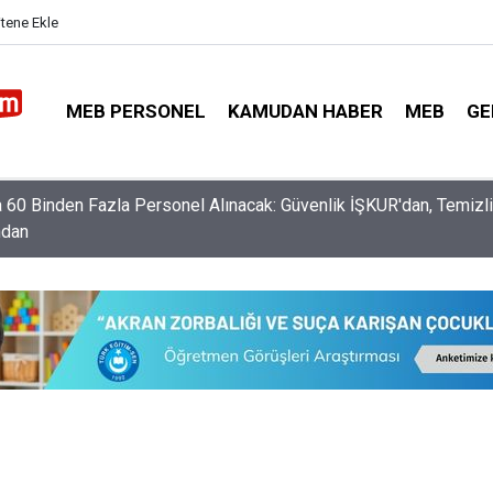
itene Ekle
MEB PERSONEL
KAMUDAN HABER
MEB
GE
ğitim Bakanı Yusuf Tekin'den Üniversite Tercihi Yapacak Öğrencile
r