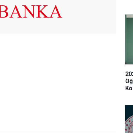
20
Öğ
Ko