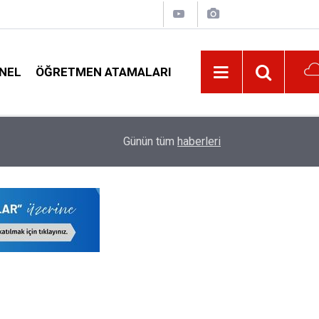
NEL
ÖĞRETMEN ATAMALARI
11:02
Öğretmenler İçin İmzalana En Yüksek 5 Promo
Günün tüm
haberleri