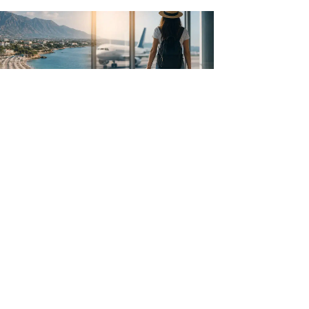
rkiye'yi Ziyaret Eden Turist Sayısı
ldı, İşte Sayısal Veriler