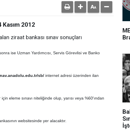
24 Kasım 2012
ME
Br
an ziraat bankası sınav sonuçları
sonra ise Uzman Yardımcısı, Servis Görevlisi ve Banko
inav.anadolu.edu.tr/sb/
internet adresi üzerinden ilan
 için eleme sınavı niteliğinde olup, yarısı veya %60′ından
Ba
Sı
ankasının websitesinde yer alacaktır.
İş