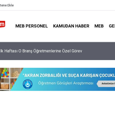
itene Ekle
MEB PERSONEL
KAMUDAN HABER
MEB
GE
İlk Haftası O Branş Öğretmenlerine Özel Görev
arca Kişilik Memur Alımı Yapacak