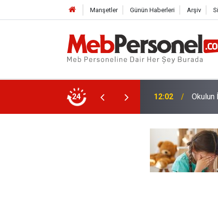
Manşetler
Günün Haberleri
Arşiv
S
12:02
Okulun 
24
11:32
TSE Onl