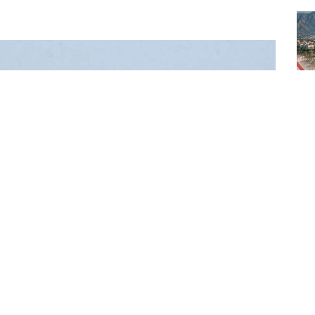
Tü
Aza