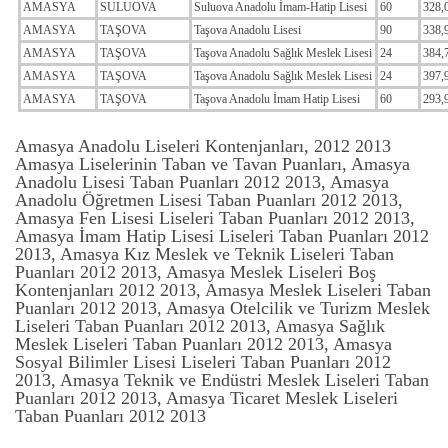
AMASYA
SULUOVA
Suluova Anadolu İmam-Hatip Lisesi
60
328,
AMASYA
TAŞOVA
Taşova Anadolu Lisesi
90
338,
AMASYA
TAŞOVA
Taşova Anadolu Sağlık Meslek Lisesi
24
384,
AMASYA
TAŞOVA
Taşova Anadolu Sağlık Meslek Lisesi
24
397,
AMASYA
TAŞOVA
Taşova Anadolu İmam Hatip Lisesi
60
293,
Amasya Anadolu Liseleri Kontenjanları, 2012 2013
Amasya Liselerinin Taban ve Tavan Puanları, Amasya
Anadolu Lisesi Taban Puanları 2012 2013, Amasya
Anadolu Öğretmen Lisesi Taban Puanları 2012 2013,
Amasya Fen Lisesi Liseleri Taban Puanları 2012 2013,
Amasya İmam Hatip Lisesi Liseleri Taban Puanları 2012
2013, Amasya Kız Meslek ve Teknik Liseleri Taban
Puanları 2012 2013, Amasya Meslek Liseleri Boş
Kontenjanları 2012 2013, Amasya Meslek Liseleri Taban
Puanları 2012 2013, Amasya Otelcilik ve Turizm Meslek
Liseleri Taban Puanları 2012 2013, Amasya Sağlık
Meslek Liseleri Taban Puanları 2012 2013, Amasya
Sosyal Bilimler Lisesi Liseleri Taban Puanları 2012
2013, Amasya Teknik ve Endüstri Meslek Liseleri Taban
Puanları 2012 2013, Amasya Ticaret Meslek Liseleri
Taban Puanları 2012 2013