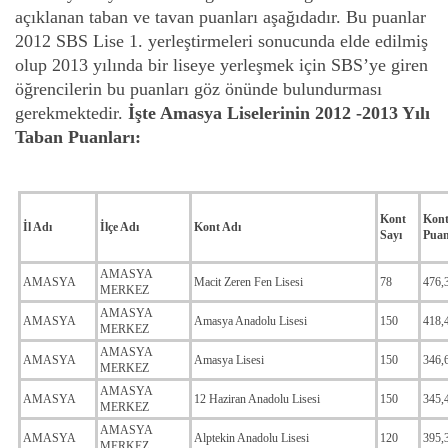
açıklanan taban ve tavan puanları aşağıdadır. Bu puanlar
2012 SBS Lise 1. yerleştirmeleri sonucunda elde edilmiş
olup 2013 yılında bir liseye yerleşmek için SBS’ye giren
öğrencilerin bu puanları göz önünde bulundurması
gerekmektedir.
İşte Amasya Liselerinin 2012 -2013 Yılı
Taban Puanları:
Kont
Kont
İl Adı
İlçe Adı
Kont Adı
Sayı
Pua
AMASYA
AMASYA
Macit Zeren Fen Lisesi
78
476,
MERKEZ
AMASYA
AMASYA
Amasya Anadolu Lisesi
150
418,
MERKEZ
AMASYA
AMASYA
Amasya Lisesi
150
346,
MERKEZ
AMASYA
AMASYA
12 Haziran Anadolu Lisesi
150
345,
MERKEZ
AMASYA
AMASYA
Alptekin Anadolu Lisesi
120
395,
MERKEZ