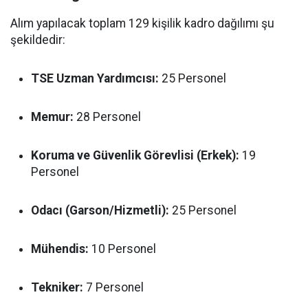
Alım yapılacak toplam 129 kişilik kadro dağılımı şu
şekildedir:
TSE Uzman Yardımcısı:
25 Personel
Memur:
28 Personel
Koruma ve Güvenlik Görevlisi (Erkek):
19
Personel
Odacı (Garson/Hizmetli):
25 Personel
Mühendis:
10 Personel
Tekniker:
7 Personel