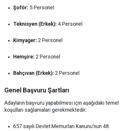
Şoför:
5 Personel
Teknisyen (Erkek):
4 Personel
Kimyager:
2 Personel
Hemşire:
2 Personel
Bahçıvan (Erkek):
2 Personel
Genel Başvuru Şartları
Adayların başvuru yapabilmesi için aşağıdaki temel
koşulları sağlamaları gerekmektedir:
657 sayılı Devlet Memurları Kanunu’nun 48.