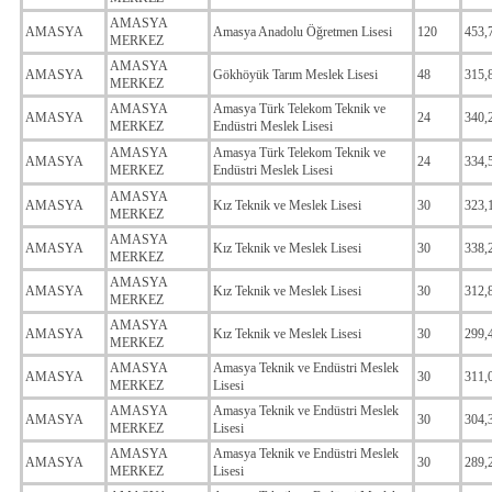
AMASYA
AMASYA
Amasya Anadolu Öğretmen Lisesi
120
453,
MERKEZ
AMASYA
AMASYA
Gökhöyük Tarım Meslek Lisesi
48
315,
MERKEZ
AMASYA
Amasya Türk Telekom Teknik ve
AMASYA
24
340,
MERKEZ
Endüstri Meslek Lisesi
AMASYA
Amasya Türk Telekom Teknik ve
AMASYA
24
334,
MERKEZ
Endüstri Meslek Lisesi
AMASYA
AMASYA
Kız Teknik ve Meslek Lisesi
30
323,
MERKEZ
AMASYA
AMASYA
Kız Teknik ve Meslek Lisesi
30
338,
MERKEZ
AMASYA
AMASYA
Kız Teknik ve Meslek Lisesi
30
312,
MERKEZ
AMASYA
AMASYA
Kız Teknik ve Meslek Lisesi
30
299,
MERKEZ
AMASYA
Amasya Teknik ve Endüstri Meslek
AMASYA
30
311,
MERKEZ
Lisesi
AMASYA
Amasya Teknik ve Endüstri Meslek
AMASYA
30
304,
MERKEZ
Lisesi
AMASYA
Amasya Teknik ve Endüstri Meslek
AMASYA
30
289,
MERKEZ
Lisesi