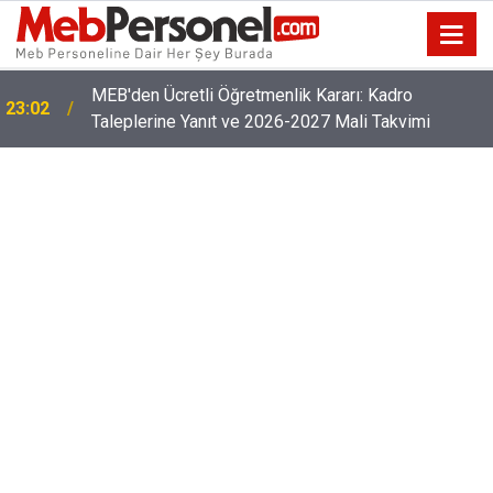
Öğretmenlerin Özür Grubu İller Arası Muhtemel İl
22:32
Emri Atama Tarihleri