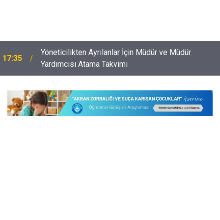
Yönetici Atamalarında En Avantajlı Öğretmenler Belli
16:02
Oldu!