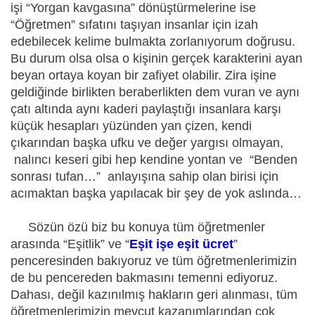
işi “Yorgan kavgasına” dönüştürmelerine ise
“Öğretmen” sıfatını taşıyan insanlar için izah
edebilecek kelime bulmakta zorlanıyorum doğrusu.
Bu durum olsa olsa o kişinin gerçek karakterini ayan
beyan ortaya koyan bir zafiyet olabilir. Zira işine
geldiğinde birlikten beraberlikten dem vuran ve aynı
çatı altında aynı kaderi paylaştığı insanlara karşı
küçük hesapları yüzünden yan çizen, kendi
çıkarından başka ufku ve değer yargısı olmayan,
nalıncı keseri gibi hep kendine yontan ve “Benden
sonrası tufan…” anlayışına sahip olan birisi için
acımaktan başka yapılacak bir şey de yok aslında…
Sözün özü biz bu konuya tüm öğretmenler
arasında “Eşitlik” ve “
Eşit işe eşit ücret
”
penceresinden bakıyoruz ve tüm öğretmenlerimizin
de bu pencereden bakmasını temenni ediyoruz.
Dahası, değil kazınılmış hakların geri alınması, tüm
öğretmenlerimizin mevcut kazanımlarından çok