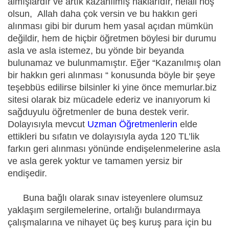
almışlardır ve artık kazanılmış haklarıdır, helali hoş
olsun, Allah daha çok versin ve bu hakkın geri
alınması gibi bir durum hem yasal açıdan mümkün
değildir, hem de hiçbir öğretmen böylesi bir durumu
asla ve asla istemez, bu yönde bir beyanda
bulunamaz ve bulunmamıştır. Eğer “Kazanılmış olan
bir hakkın geri alınması “ konusunda böyle bir şeye
teşebbüs edilirse bilsinler ki yine önce memurlar.biz
sitesi olarak biz mücadele ederiz ve inanıyorum ki
sağduyulu öğretmenler de buna destek verir.
Dolayısıyla mevcut
Uzman Öğretmenlerin
elde
ettikleri bu sıfatın ve dolayısıyla ayda 120 TL’lik
farkın geri alınması yönünde endişelenmelerine asla
ve asla gerek yoktur ve tamamen yersiz bir
endişedir.
Buna bağlı olarak sınav isteyenlere olumsuz
yaklaşım sergilemelerine, ortalığı bulandırmaya
çalışmalarına ve nihayet üç beş kuruş para için bu