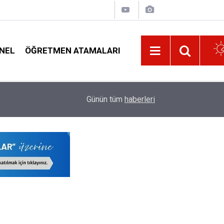
NEL
ÖĞRETMEN ATAMALARI
00:18
Danıştay Kararı Gereği O Öğretmenlerin Ek Ders Ü
Günün tüm
haberleri