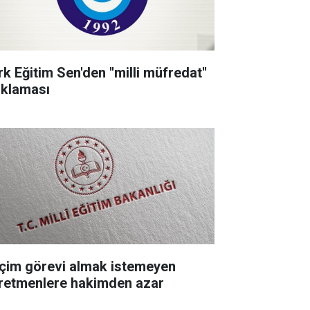
k Eğitim Sen'den ''milli müfredat''
ıklaması
çim görevi almak istemeyen
retmenlere hakimden azar