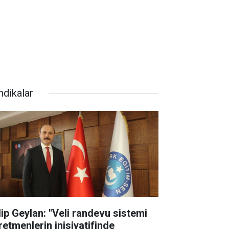
ndikalar
lip Geylan: ''Veli randevu sistemi
retmenlerin inisiyatifinde