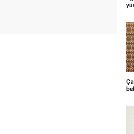
yür
Ça
bek