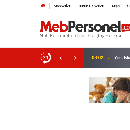
Manşetler
Günün Haberleri
Arşiv
S
i Oldu: Hangi Durumlarda Adres Şartı
24
08:02
Yeni Mü