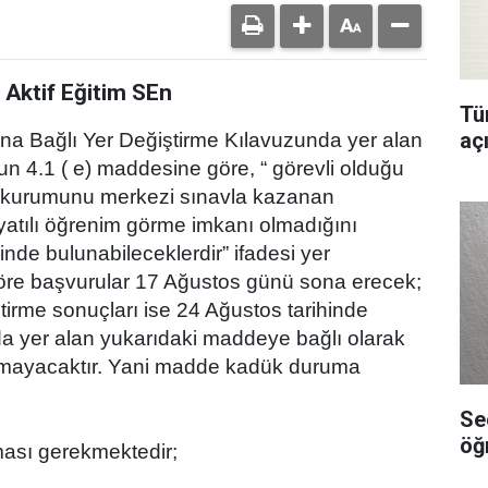
ktif Eğitim SEn
Tür
aç
a Bağlı Yer Değiştirme Kılavuzunda yer alan
zun 4.1 ( e) maddesine göre, “ görevli olduğu
im kurumunu merkezi sınavla kazanan
atılı öğrenim görme imkanı olmadığını
inde bulunabileceklerdir” ifadesi yer
öre başvurular 17 Ağustos günü sona erecek;
ştirme sonuçları ise 24 Ağustos tarihinde
a yer alan yukarıdaki maddeye bağlı olarak
olmayacaktır. Yani madde kadük duruma
Se
öğ
ı gerekmektedir;