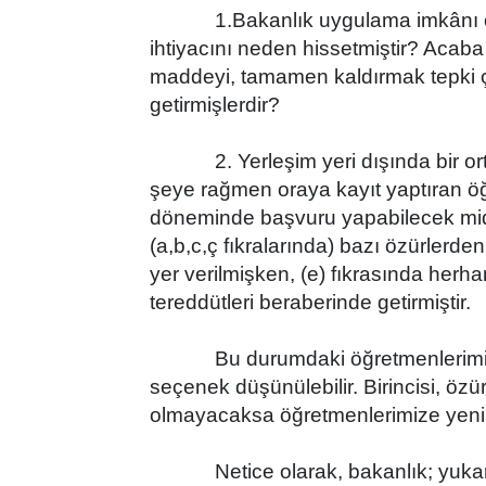
1.Bakanlık uygulama imkânı
ihtiyacını neden hissetmiştir? Acab
maddeyi, tamamen kaldırmak tepki çe
getirmişlerdir?
2. Yerleşim yeri dışında bir orta
şeye rağmen oraya kayıt yaptıran ö
döneminde başvuru yapabilecek mid
(a,b,c,ç fıkralarında) bazı özürlerden
yer verilmişken, (e) fıkrasında herh
tereddütleri beraberinde getirmiştir.
Bu durumdaki öğretmenlerimizin ma
seçenek düşünülebilir. Birincisi, ö
olmayacaksa öğretmenlerimize yeni bi
Netice olarak, bakanlık; yukarı