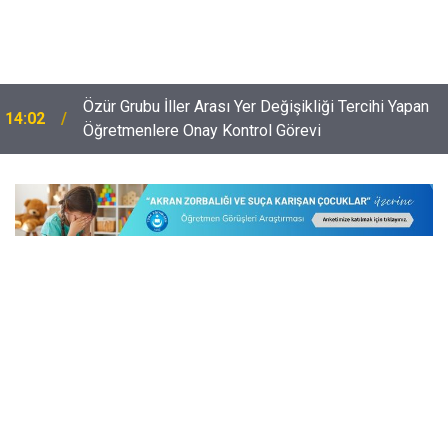
Okullara 60 Binden Fazla Personel Alınacak:
13:30
Güvenlik İŞKUR'dan, Temizlik Taşerondan