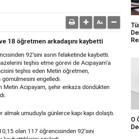
Tü
De
Re
 ve 18 öğretmen arkadaşını kaybetti
sinden 92'sini asrın felaketinde kaybetti.
nazelerini teşhis etme görevi de Acıpayam'a
cisini teşhis eden Metin öğretmen,
a gömülmesini engelledi.
 Metin Acıpayam, şehir enkaza döndükten
dı.
r almak umuduyla günlerce kapı kapı dolaştı.
O 
Değ
10,15 olan 117 öğrencisinden 92'sini