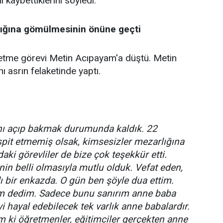
 kaybettiklerini söyledi.
lığına gömülmesinin önüne geçti
s etme görevi Metin Acıpayam'a düştü. Metin
 asrın felaketinde yaptı.
ını açıp bakmak durumunda kaldık. 22
spit etmemiş olsak, kimsesizler mezarlığına
aki görevliler de bize çok teşekkür etti.
nin belli olmasıyla mutlu olduk. Vefat eden,
ı bir enkazda. O gün ben şöyle dua ettim.
m dedim. Sadece bunu sanırım anne baba
yi hayal edebilecek tek varlık anne babalardır.
 ki öğretmenler, eğitimciler gerçekten anne