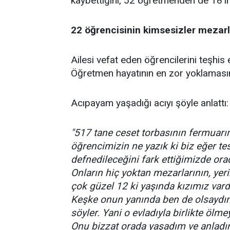
kaybettiğini, 52 öğretmenden de 18'ini
22 öğrencisinin kimsesizler mezar
Ailesi vefat eden öğrencilerini teşhi
Öğretmen hayatının en zor yoklamasını
Acıpayam yaşadığı acıyı şöyle anlattı:
"517 tane ceset torbasının fermuar
öğrencimizin ne yazık ki biz eğer te
defnedileceğini fark ettiğimizde orad
Onların hiç yoktan mezarlarının, yeri
çok güzel 12 ki yaşında kızımız vard
Keşke onun yanında ben de olsaydı
söyler. Yani o evladıyla birlikte ölme
Onu bizzat orada yaşadım ve anladım