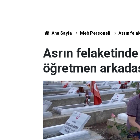
Ana Sayfa
Meb Personeli
Asrın fela
Asrın felaketinde
öğretmen arkadaş