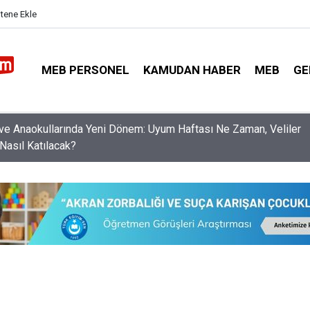
itene Ekle
MEB PERSONEL
KAMUDAN HABER
MEB
GE
nleri Norm Fazlası Resen Atamadan Kurtaracak Dilekçe