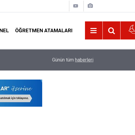
NEL
ÖĞRETMEN ATAMALARI
22:02
Veliyi Taciz Ettiği İddia Edilen Okul Müdürüne U
Günün tüm
haberleri