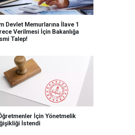
m Devlet Memurlarına İlave 1
rece Verilmesi İçin Bakanlığa
smi Talep!
Öğretmenler İçin Yönetmelik
işikliği İstendi