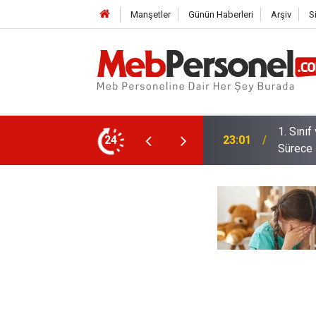
Manşetler
Günün Haberleri
Arşiv
S
 Dönem: Uyum Haftası Ne Zaman, Veliler
24
22:32
Öğretme