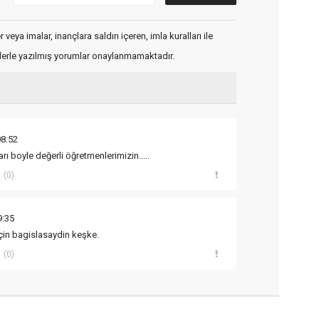
veya imalar, inançlara saldırı içeren, imla kuralları ile
flerle yazılmış yorumlar onaylanmamaktadır.
08:52
rı boyle değerli öğretmenlerimizin.....
(0)
9:35
 için bagislasaydin keşke.
(0)