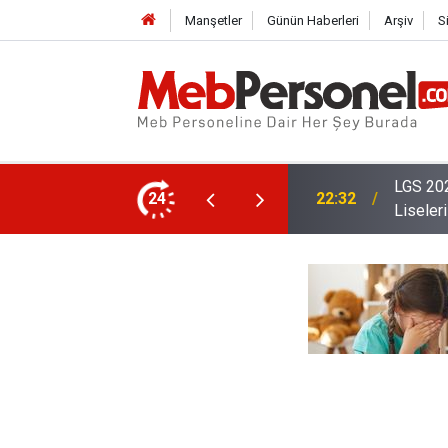
Manşetler
Günün Haberleri
Arşiv
S
En Yüksek Puanlarla Öğrenci Alan Meslek
24
22:02
2026 Öğ