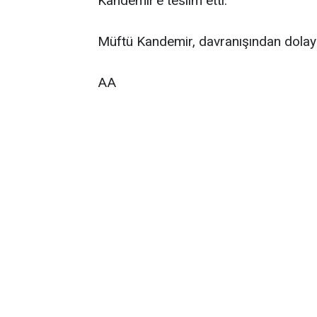
Kandemir'e teslim etti.
Müftü Kandemir, davranışından dolayı 
AA