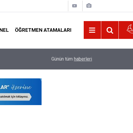
NEL
ÖĞRETMEN ATAMALARI
21:32
Belediyeden Öğrencilere Beslenme, Ulaşım ve K
Günün tüm
haberleri