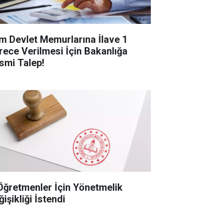
m Devlet Memurlarına İlave 1
rece Verilmesi İçin Bakanlığa
smi Talep!
Öğretmenler İçin Yönetmelik
işikliği İstendi