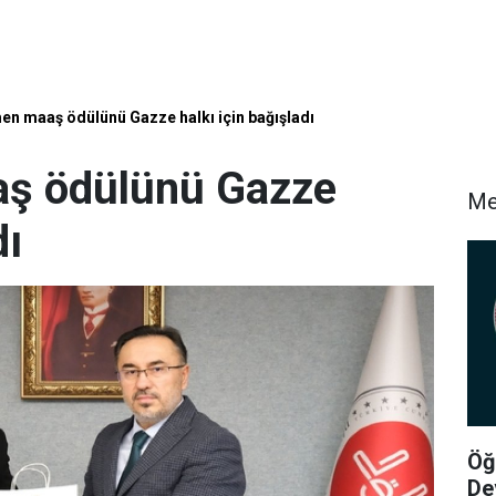
en maaş ödülünü Gazze halkı için bağışladı
aş ödülünü Gazze
Me
dı
Öğ
De