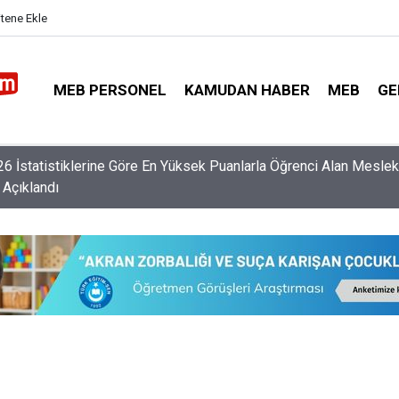
itene Ekle
MEB PERSONEL
KAMUDAN HABER
MEB
GE
retmen Norm İhtiyacı Listesi