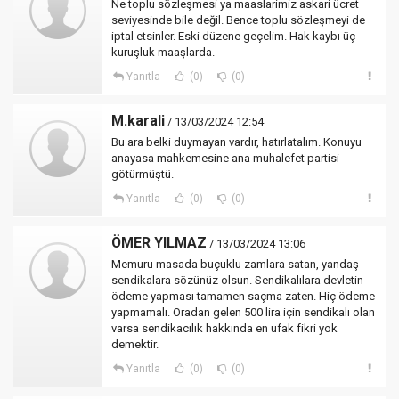
Ne toplu sözleşmesi ya maaslarimiz askari ücret
seviyesinde bile değil. Bence toplu sözleşmeyi de
iptal etsinler. Eski düzene geçelim. Hak kaybı üç
kuruşluk maaşlarda.
Yanıtla
(0)
(0)
M.karali
/ 13/03/2024 12:54
Bu ara belki duymayan vardır, hatırlatalım. Konuyu
anayasa mahkemesine ana muhalefet partisi
götürmüştü.
Yanıtla
(0)
(0)
ÖMER YILMAZ
/ 13/03/2024 13:06
Memuru masada buçuklu zamlara satan, yandaş
sendikalara sözünüz olsun. Sendikalılara devletin
ödeme yapması tamamen saçma zaten. Hiç ödeme
yapmamalı. Oradan gelen 500 lira için sendikalı olan
varsa sendikacılık hakkında en ufak fikri yok
demektir.
Yanıtla
(0)
(0)