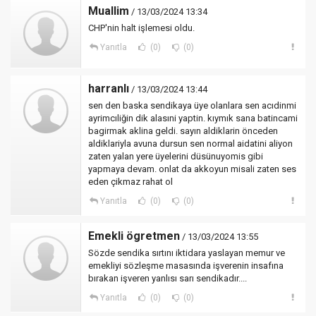
Muallim
/ 13/03/2024 13:34
CHP'nin halt işlemesi oldu.
Yanıtla
(0)
(0)
harranlı
/ 13/03/2024 13:44
sen den baska sendikaya üye olanlara sen acıdinmi
ayrimcıliğin dik alasıni yaptin. kıymık sana batincami
bagirmak aklina geldi. sayın aldiklarin önceden
aldiklariyla avuna dursun sen normal aidatini aliyon
zaten yalan yere üyelerini düsünuyomis gibi
yapmaya devam. onlat da akkoyun misali zaten ses
eden çikmaz rahat ol
Yanıtla
(0)
(0)
Emekli ögretmen
/ 13/03/2024 13:55
Sözde sendika sırtını iktidara yaslayan memur ve
emekliyi sözleşme masasında işverenin insafına
bırakan işveren yanlısı sarı sendikadır....
Yanıtla
(0)
(0)