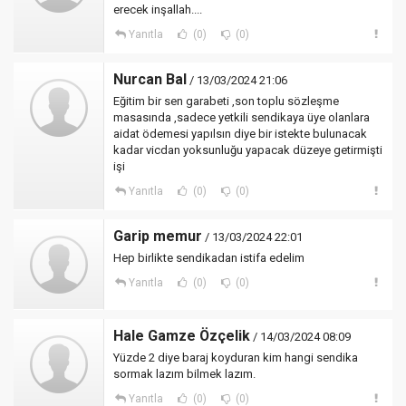
erecek inşallah....
Yanıtla
(0)
(0)
Nurcan Bal
/ 13/03/2024 21:06
Eğitim bir sen garabeti ,son toplu sözleşme
masasında ,sadece yetkili sendikaya üye olanlara
aidat ödemesi yapılsın diye bir istekte bulunacak
kadar vicdan yoksunluğu yapacak düzeye getirmişti
işi
Yanıtla
(0)
(0)
Garip memur
/ 13/03/2024 22:01
Hep birlikte sendikadan istifa edelim
Yanıtla
(0)
(0)
Hale Gamze Özçelik
/ 14/03/2024 08:09
Yüzde 2 diye baraj koyduran kim hangi sendika
sormak lazım bilmek lazım.
Yanıtla
(0)
(0)