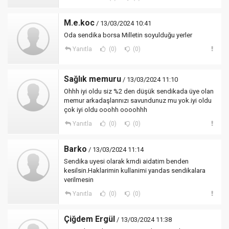
M.e.koc
/ 13/03/2024 10:41
Oda sendika borsa Milletin soyulduğu yerler
Yanıtla
(0)
(0)
Sağlık memuru
/ 13/03/2024 11:10
Ohhh iyi oldu siz %2 den düşük sendikada üye olan
memur arkadaşlarınızı savundunuz mu yok.iyi oldu
çok iyi oldu ooohh oooohhh
Yanıtla
(0)
(0)
Barko
/ 13/03/2024 11:14
Sendika uyesi olarak krndi aidatim benden
kesilsin.Haklarimin kullanimi yandas sendikalara
verilmesin
Yanıtla
(0)
(0)
Çiğdem Ergül
/ 13/03/2024 11:38