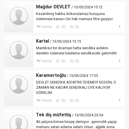
Mağdur DEVLET
/ 13/03/2024 15:12
Kazanılmış hakka dokunulamaz kuruşuna
ödenmesi kanun-i bir hak memura fitre geçiyor
Yanıtla
(0)
(0)
Kartal
/ 13/03/2024 15:15
Mantıksız bir ikramiye hatta sendika aidatını
devletin ödemesi besleme sendikacılık getirmiltir
Yanıtla
(0)
(0)
Karamertoğlu
/ 13/03/2024 17:35
DEVLET SENDİKA AİDATİNİ ÖDEMEYİ KESSİN, O
ZAMAN NE KADAR SENDİKALI ÜYE KALIYOR
GÖRELİM.
Yanıtla
(0)
(0)
Tek diş müfettiş
/ 13/03/2024 20:54
Ali yalçına kimse birşey demiyor...ayrımcılık yapıp
memuru satan adama selam olsun...ağalık sona