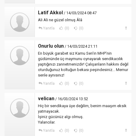
Latif Akkol
/ 14/03/2024 08:47
Ali Ali ne güzel olmuş Âlâ
Yanıtla
(0)
(0)
Onurlu olun
/ 14/03/2024 21:11
En büyük garabet siz Kamu Sen'in MHP'nin
güdümünde üç maymunu oynayarak sendikacılık
yaptığınızı zannetmenizdir! Çalışanların hakkını değil
oturduğunuz koltuğun bekası peşindesiniz... Memur
senle aynısınız!
Yanıtla
(0)
(0)
velican
/ 16/03/2024 13:52
Hiç bir sendikaya üye değilim, benim maaşım eksik
yatmayacak.
İşiniz gücünüz algı olmuş.
Yalancılar.
Yanıtla
(0)
(0)