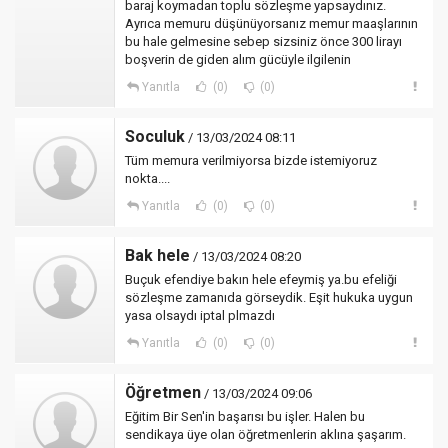
baraj koymadan toplu sözleşme yapsaydınız.
Ayrıca memuru düşünüyorsanız memur maaşlarının
bu hale gelmesine sebep sizsiniz önce 300 lirayı
boşverin de giden alım gücüyle ilgilenin
Yanıtla
(0)
(0)
Soculuk
/ 13/03/2024 08:11
Tüm memura verilmiyorsa bizde istemiyoruz
nokta....
Yanıtla
(0)
(0)
Bak hele
/ 13/03/2024 08:20
Buçuk efendiye bakın hele efeymiş ya.bu efeliği
sözleşme zamanıda görseydik. Eşit hukuka uygun
yasa olsaydı iptal plmazdı
Yanıtla
(0)
(0)
Öğretmen
/ 13/03/2024 09:06
Eğitim Bir Sen'in başarısı bu işler. Halen bu
sendikaya üye olan öğretmenlerin aklına şaşarım.