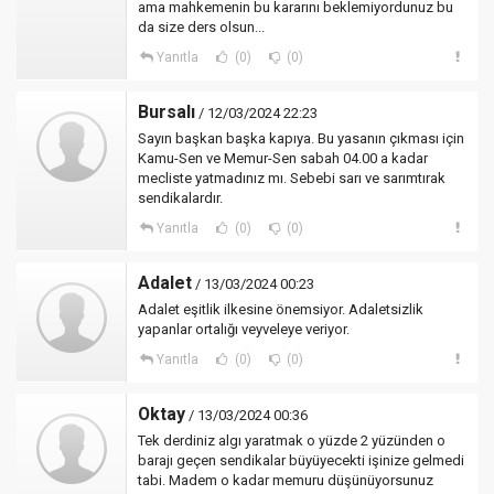
ama mahkemenin bu kararını beklemiyordunuz bu
da size ders olsun...
Yanıtla
(0)
(0)
Bursalı
/ 12/03/2024 22:23
Sayın başkan başka kapıya. Bu yasanın çıkması için
Kamu-Sen ve Memur-Sen sabah 04.00 a kadar
mecliste yatmadınız mı. Sebebi sarı ve sarımtırak
sendikalardır.
Yanıtla
(0)
(0)
Adalet
/ 13/03/2024 00:23
Adalet eşitlik ilkesine önemsiyor. Adaletsizlik
yapanlar ortalığı veyveleye veriyor.
Yanıtla
(0)
(0)
Oktay
/ 13/03/2024 00:36
Tek derdiniz algı yaratmak o yüzde 2 yüzünden o
barajı geçen sendikalar büyüyecekti işinize gelmedi
tabi. Madem o kadar memuru düşünüyorsunuz