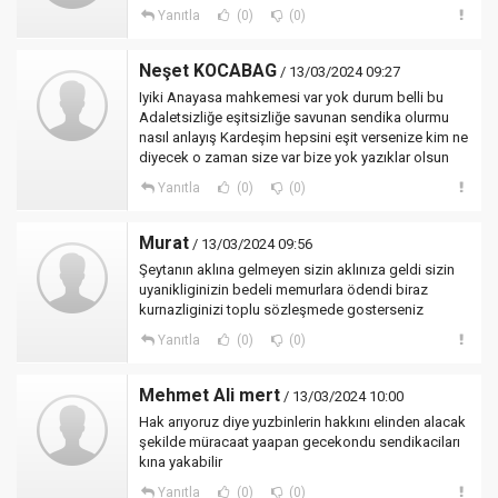
Yanıtla
(0)
(0)
Neşet KOCABAG
/ 13/03/2024 09:27
Iyiki Anayasa mahkemesi var yok durum belli bu
Adaletsizliğe eşitsizliğe savunan sendika olurmu
nasıl anlayış Kardeşim hepsini eşit versenize kim ne
diyecek o zaman size var bize yok yazıklar olsun
Yanıtla
(0)
(0)
Murat
/ 13/03/2024 09:56
Şeytanın aklına gelmeyen sizin aklınıza geldi sizin
uyanikliginizin bedeli memurlara ödendi biraz
kurnazliginizi toplu sözleşmede gosterseniz
Yanıtla
(0)
(0)
Mehmet Ali mert
/ 13/03/2024 10:00
Hak arıyoruz diye yuzbinlerin hakkını elinden alacak
şekilde müracaat yaapan gecekondu sendikaciları
kına yakabilir
Yanıtla
(0)
(0)