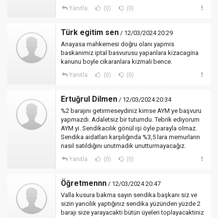
Yanıtla
(0)
(0)
Türk egitim sen
/ 12/03/2024 20:29
Anayasa mahkemesi doğru olanı yapmis
baskanimiz iptal basvurusu yapanlara kizacagina
kanunu boyle cikaranlara kizmali bence.
Yanıtla
(0)
(0)
Ertuğrul Dilmen
/ 12/03/2024 20:34
%2 barajını getirmeseydiniz kimse AYM ye başvuru
yapmazdı. Adaletsiz bir tutumdu. Tebrik ediyorum
AYM yi. Sendikacılık gönül işi öyle parayla olmaz.
Sendika aidatları karşılığında %3,5 lara memurların
nasıl satıldığını unutmadık unutturmayacağız.
Yanıtla
(0)
(0)
Öğretmennn
/ 12/03/2024 20:47
Valla kusura bakma sayın sendika başkanı siz ve
sizin yancilik yaptığınız sendika yüzünden yüzde 2
barajı size yarayacakti bütün üyeleri toplayacaktiniz