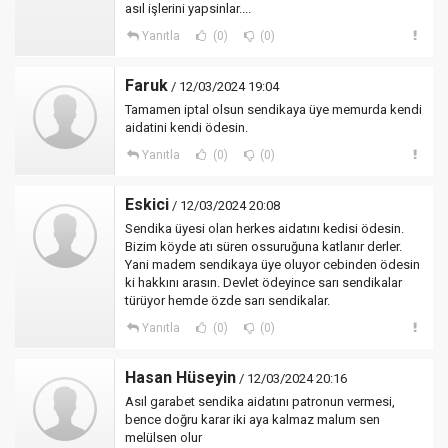
asıl işlerini yapsinlar....
Yanıtla
(0)
(0)
Faruk
/ 12/03/2024 19:04
Tamamen iptal olsun sendikaya üye memurda kendi
aidatini kendi ödesin.
Yanıtla
(0)
(0)
Eskici
/ 12/03/2024 20:08
Sendika üyesi olan herkes aidatını kedisi ödesin.
Bizim köyde atı süren ossuruğuna katlanır derler.
Yani madem sendikaya üye oluyor cebinden ödesin
ki hakkını arasın. Devlet ödeyince sarı sendikalar
türüyor hemde özde sarı sendikalar.
Yanıtla
(0)
(0)
Hasan Hüseyin
/ 12/03/2024 20:16
Asıl garabet sendika aidatını patronun vermesi,
bence doğru karar iki aya kalmaz malum sen
melülsen olur