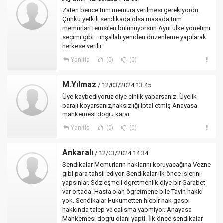
Zaten bence tüm memura verilmesi gerekiyordu.
Çünkü yetkili sendikada olsa masada tüm
memurları temsilen bulunuyorsun.Aynı ülke yönetimi
seçimi gibi... inşallah yeniden düzenleme yapılarak
herkese verilir.
Yanıtla
(0)
(0)
M.Yılmaz
/ 12/03/2024 13:45
Üye kaybediyoruz diye cinlik yaparsanız. Üyelik
barajı koyarsanız,haksızlığı iptal etmiş Anayasa
mahkemesi doğru karar.
Yanıtla
(0)
(0)
Ankaralı
/ 12/03/2024 14:34
Sendikalar Memurların haklarını koruyacağına Vezne
gibi para tahsil ediyor. Sendikalar ilk önce işlerini
yapsınlar. Sözleşmeli ögretmenlik diye bir Garabet
var ortada. Hasta olan ögretmene bile Tayin hakkı
yok. Sendikalar Hukumetten hiçbir hak gaspı
hakkında talep ve çalısma yapmiyor. Anayasa
Mahkemesi dogru olanı yapti. İlk önce sendikalar