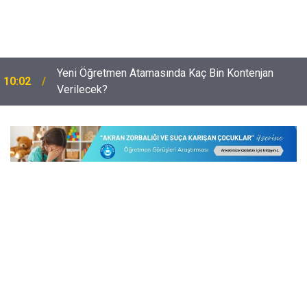
O İşlem Yapılmazsa Öğretmenlerin Özür Grubu
09:32
Tercihleri Geçersiz Sayılacak