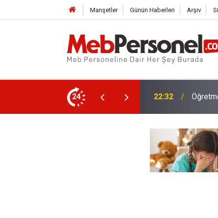
Manşetler
Günün Haberleri
Arşiv
S
en Atamadan Kurtaracak Dilekçe
24
22:02
Veliyi 