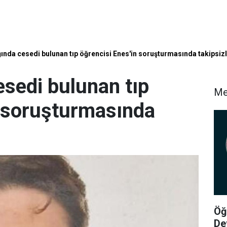
ında cesedi bulunan tıp öğrencisi Enes'in soruşturmasında takipsizl
esedi bulunan tıp
Me
n soruşturmasında
Öğ
De