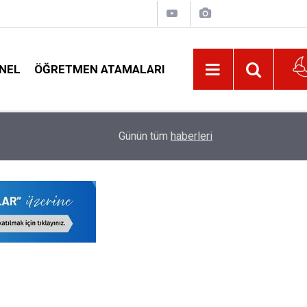
NEL
ÖĞRETMEN ATAMALARI
21:32
Kurul Kararı Gereği O Öğretmenlere 5.256 TL 
Günün tüm
haberleri