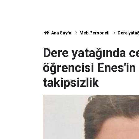
Ana Sayfa
Meb Personeli
Dere yatağ
Dere yatağında c
öğrencisi Enes'i
takipsizlik