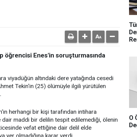
Tü
De
Re
ıp öğrencisi Enes'in soruşturmasında
a viyadüğün altındaki dere yatağında cesedi
hmet Tekin'in (25) ölümüyle ilgili yürütülen
.
in herhangi bir kişi tarafından intihara
O 
 dair maddi bir delilin tespit edilemediği, ölenin
Değ
cesinde vefat ettiğine dair delil elde
a yer olmadığına karar verdi.