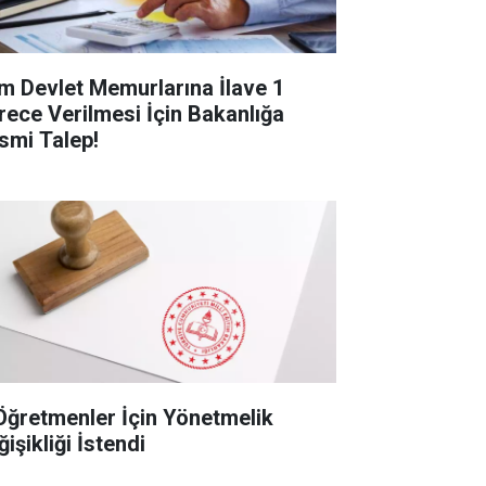
m Devlet Memurlarına İlave 1
rece Verilmesi İçin Bakanlığa
smi Talep!
Öğretmenler İçin Yönetmelik
işikliği İstendi