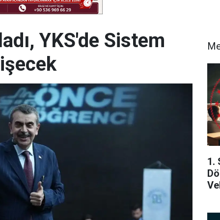
ladı, YKS'de Sistem
Me
ğişecek
1.
Dö
Ve