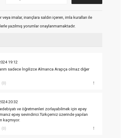
veya imalar, inançlara saldırı içeren, imla kuralları ile
flerle yazılmış yorumlar onaylanmamaktadır.
2024 19:12
arım sadece İngilizce Almanca Arapça olmaz diğer
(0)
2024 20:32
 edebiyatı ve öğretmenleri zorlayabilmek için epey
anız epey sevindirici.Türkçemiz üzerinde yapılan
n kaçmıyor.
(0)