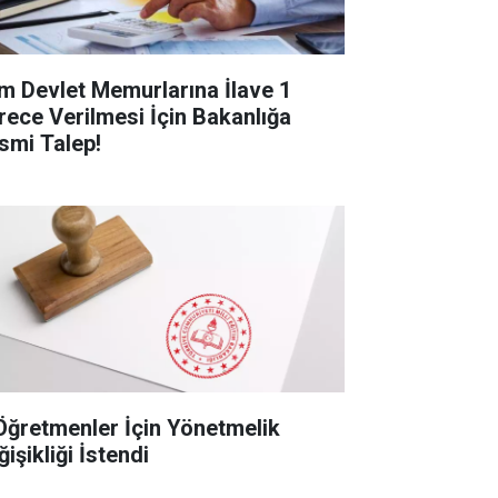
m Devlet Memurlarına İlave 1
rece Verilmesi İçin Bakanlığa
smi Talep!
Öğretmenler İçin Yönetmelik
işikliği İstendi