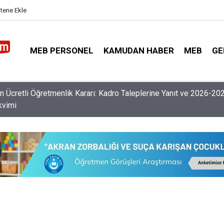
itene Ekle
MEB PERSONEL
KAMUDAN HABER
MEB
GE
nlerin Özür Grubu İller Arası Muhtemel İl Emri Atama Tarihleri