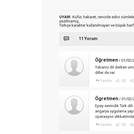
UYARI:
Küfür, hakaret, rencide edici cümleler 
yazılmamış,
Türkçe karakter kullanılmayan ve büyük har
11 Yorum
Öğretmen
/ 01/02/
Yabancı dil derken um
diller de var
Yanıtla
(0)
Ögretmen
/ 01/02/
Epey sevindik.Türk dili
angarya uygulama yapm
operasyon dikkatimde
Yanıtla
(0)