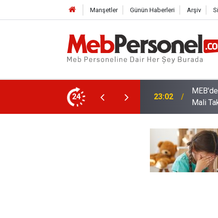
Manşetler
Günün Haberleri
Arşiv
S
arı: Kadro Taleplerine Yanıt ve 2026-2027
24
22:32
Öğretme