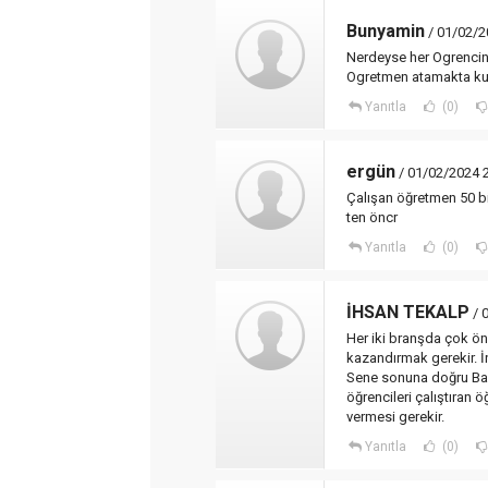
Bunyamin
/ 01/02/2
Nerdeyse her Ogrencini
Ogretmen atamakta kulla
Yanıtla
(0)
ergün
/ 01/02/2024 
Çalışan öğretmen 50 b
ten öncr
Yanıtla
(0)
İHSAN TEKALP
/ 
Her iki branşda çok öne
kazandırmak gerekir. İng
Sene sonuna doğru Baka
öğrencileri çalıştıran 
vermesi gerekir.
Yanıtla
(0)