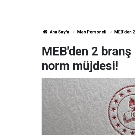
Ana Sayfa
Meb Personeli
MEB'den 2 
MEB'den 2 branş 
norm müjdesi!