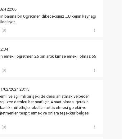
024 22:06
n basina bir Ogretmen dikeceksiniz ...Ulkenin kaynagi
niliyor...
(0)
22:34
in emekli öğretmen 26 bin artık kimse emekli olmaz 65
(0)
01/02/2024 23:15
mli ve açılımlı bir şekilde dersi anlatmak ve beceri
ilizce dersleri her sınıf için 4 saat olması gerekir.
nlık müfettişler okulları teftiş etmesi gerekir ve
öğretmenleri tespit etmek ve onlara teşekkür belgesi
(0)