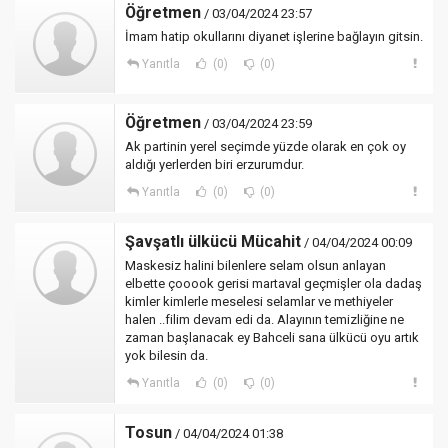
Öğretmen
/ 03/04/2024 23:57
İmam hatip okullarını diyanet işlerine bağlayın gitsin.
Yanıtla
(0)
(0)
Öğretmen
/ 03/04/2024 23:59
Ak partinin yerel seçimde yüzde olarak en çok oy
aldığı yerlerden biri erzurumdur.
Yanıtla
(0)
(0)
Şavşatlı ülkücü Mücahit
/ 04/04/2024 00:09
Maskesiz halini bilenlere selam olsun anlayan
elbette çooook gerisi martaval geçmişler ola dadaş
kimler kimlerle meselesi selamlar ve methiyeler
halen ..filim devam edi da. Alayının temizliğine ne
zaman başlanacak ey Bahceli sana ülkücü oyu artık
yok bilesin da.
Yanıtla
(0)
(0)
Tosun
/ 04/04/2024 01:38