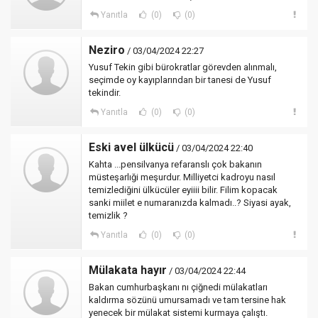
Yanıtla
(0)
(0)
Neziro
/ 03/04/2024 22:27
Yusuf Tekin gibi bürokratlar görevden alınmalı,
seçimde oy kayıplarından bir tanesi de Yusuf
tekindir.
Yanıtla
(0)
(0)
Eski avel ülkücü
/ 03/04/2024 22:40
Kahta ...pensilvanya refaranslı çok bakanın
müsteşarlıği meşurdur. Milliyetci kadroyu nasıl
temizlediğini ülkücüler eyiiii bilir. Filim kopacak
sanki miilet e numaranızda kalmadı..? Siyasi ayak,
temizlik ?
Yanıtla
(0)
(0)
Mülakata hayır
/ 03/04/2024 22:44
Bakan cumhurbaşkanı nı çiğnedi mülakatları
kaldırma sözünü umursamadı ve tam tersine hak
yenecek bir mülakat sistemi kurmaya çalıştı.