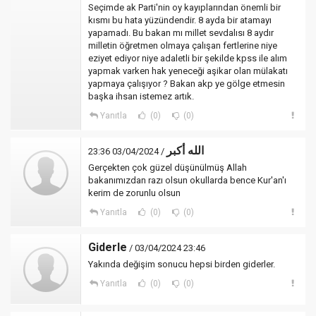
Seçimde ak Parti'nin oy kayıplarından önemli bir
kısmı bu hata yüzündendir. 8 ayda bir atamayı
yapamadı. Bu bakan mı millet sevdalısı 8 aydır
milletin öğretmen olmaya çalışan fertlerine niye
eziyet ediyor niye adaletli bir şekilde kpss ile alım
yapmak varken hak yeneceği aşikar olan mülakatı
yapmaya çalışıyor ? Bakan akp ye gölge etmesin
başka ihsan istemez artık.
Yanıtla
(0)
(0)
الله أكبر
/ 03/04/2024 23:36
Gerçekten çok güzel düşünülmüş Allah
bakanımızdan razı olsun okullarda bence Kur'an'ı
kerim de zorunlu olsun
Yanıtla
(0)
(0)
Giderle
/ 03/04/2024 23:46
Yakında değişim sonucu hepsi birden giderler.
Yanıtla
(0)
(0)