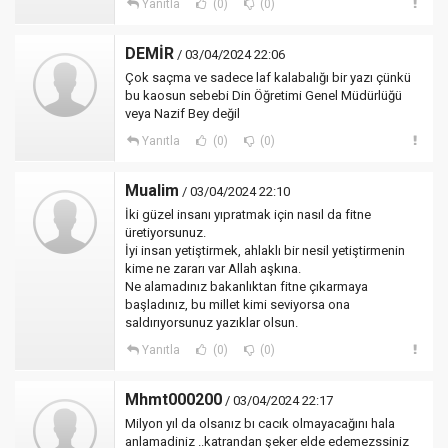
Yanıtla
(0)
(0)
DEMİR
/ 03/04/2024 22:06
Çok saçma ve sadece laf kalabalığı bir yazı çünkü
bu kaosun sebebi Din Öğretimi Genel Müdürlüğü
veya Nazif Bey değil
Yanıtla
(0)
(0)
Mualim
/ 03/04/2024 22:10
İki güzel insanı yıpratmak için nasıl da fitne
üretiyorsunuz.
İyi insan yetiştirmek, ahlaklı bir nesil yetiştirmenin
kime ne zararı var Allah aşkına.
Ne alamadınız bakanlıktan fitne çıkarmaya
başladınız, bu millet kimi seviyorsa ona
saldırıyorsunuz yazıklar olsun.
Yanıtla
(0)
(0)
Mhmt000200
/ 03/04/2024 22:17
Milyon yıl da olsanız bı cacık olmayacağını hala
anlamadiniz ..katrandan şeker elde edemezssiniz