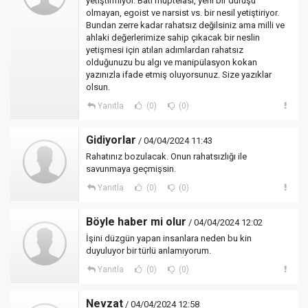
yetiştirmiyor. Batı müptelası, yerli bir duruşu
olmayan, egoist ve narsist vs. bir nesil yetiştiriyor.
Bundan zerre kadar rahatsız değilsiniz ama milli ve
ahlaki değerlerimize sahip çıkacak bir neslin
yetişmesi için atılan adımlardan rahatsız
olduğunuzu bu algı ve manipülasyon kokan
yazınızla ifade etmiş oluyorsunuz. Size yazıklar
olsun.
Yanıtla
(0)
(0)
Gidiyorlar
/ 04/04/2024 11:43
Rahatınız bozulacak. Onun rahatsızlığı ile
savunmaya geçmişsin.
Yanıtla
(0)
(0)
Böyle haber mi olur
/ 04/04/2024 12:02
İşini düzgün yapan insanlara neden bu kin
duyuluyor bir türlü anlamıyorum.
Yanıtla
(0)
(0)
Nevzat
/ 04/04/2024 12:58