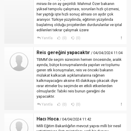
mirası ile on ay geçirildi. Mahmut Özer bakanın
yüksel tempolu çalışması, sorunları hızlı çözmesi,
her yaptığı işte hızlı sonuç alması on aydır çok
aranıyor. Türkiye yüzyılında, eğitimin yüzyılında
başlatmış olduğu projelerden durdurulanlar ve iptal
edilenleri tekrar çalışmak üzere
Yanıtla
(0)
(0)
Reis gereğini yapacaktır
/ 04/04/2024 11:04
TBMM’de seçim sürecinin hemen öncesinde, aralık
ayında, bütçe konuşmalarında yapılan ve toplumu
geren stk konuşmaları, reis ve önceki bakanın
mülakat kalkacak açıklamalarına rağmen
kalkmayacağını aksine 45 dakikaya çıkacak diye
ısrar etmeler bu seçimde en etkili etkenlerden
olmuşlardır. Tabiki reis bunun gereğini de
yapacaktır.
Yanıtla
(0)
(0)
Hacı Hoca
/ 04/04/2024 11:42
Milli Eğitim Bakanlığıñın mevcut yapısı milli bir nesil