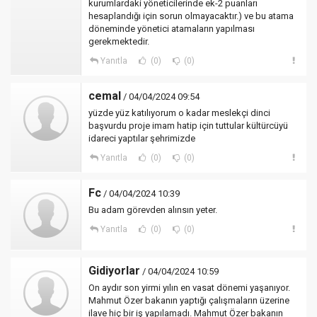
kurumlardaki yöneticilerinde ek-2 puanları
hesaplandığı için sorun olmayacaktır.) ve bu atama
döneminde yönetici atamaların yapılması
gerekmektedir.
Yanıtla
(0)
(0)
cemal
/ 04/04/2024 09:54
yüzde yüz katılıyorum o kadar meslekçi dinci
başvurdu proje imam hatip için tuttular kültürcüyü
idareci yaptılar şehrimizde
Yanıtla
(0)
(0)
Fc
/ 04/04/2024 10:39
Bu adam görevden alınsın yeter.
Yanıtla
(0)
(0)
Gidiyorlar
/ 04/04/2024 10:59
On aydır son yirmi yılın en vasat dönemi yaşanıyor.
Mahmut Özer bakanın yaptığı çalışmaların üzerine
ilave hiç bir iş yapılamadı. Mahmut Özer bakanın