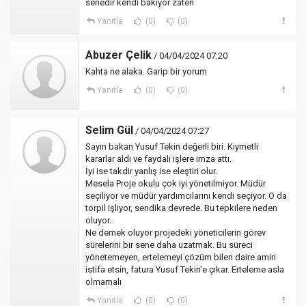
senedir kendi bakıyor zaten
Yanıtla
(0)
(0)
Abuzer Çelik
/ 04/04/2024 07:20
Kahta ne alaka. Garip bir yorum
Yanıtla
(0)
(0)
Selim Gül
/ 04/04/2024 07:27
Sayın bakan Yusuf Tekin değerli biri. Kıymetli
kararlar aldı ve faydalı işlere imza attı.
İyi ise takdir yanlış ise eleştiri olur.
Mesela Proje okulu çok iyi yönetilmiyor. Müdür
seçiliyor ve müdür yardımcılarını kendi seçiyor. O da
torpil işliyor, sendika devrede. Bu tepkilere neden
oluyor.
Ne demek oluyor projedeki yöneticilerin görev
sürelerini bir sene daha uzatmak. Bu süreci
yönetemeyen, ertelemeyi çözüm bilen daire amiri
istifa etsin, fatura Yusuf Tekin'e çıkar. Erteleme asla
olmamalı
Yanıtla
(0)
(0)