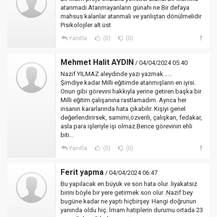
atanmadı.Atanmayanların günahı ne Bir defaya
mahsus kalanlar atanmalı ve yanlıştan dönülmelidir
Pisikolojiler alt üst
Yanıtla
(0)
(0)
Mehmet Halit AYDIN
/ 04/04/2024 05:40
Nazif YILMAZ aleydinde yazı yazmak......
Şimdiye kadar Milli eğitimde atanmışların en iyisi.
Onun gibi görevini hakkıyla yerine getiren başka bir
Milli eğitim çalışanına rastlamadım. Ayrıca her
insanın kararlarında hata çıkabilir. Kişiyi genel
değerlendirirsek, samimi,özverili, çalışkan, fedakar,
asla para işleriyle işi olmaz.Bence görevinin ehli
biti...
Yanıtla
(0)
(0)
Ferit yapma
/ 04/04/2024 06:47
Bu yapılacak en büyük ve son hata olur .liyakatsiz
birini böyle bir yere getirmek son olur .Nazif bey
bugüne kadar ne yaptı hiçbirşey. Hangi doğrunun
yanında oldu hiç. İmam hatiplerin durumu ortada 23