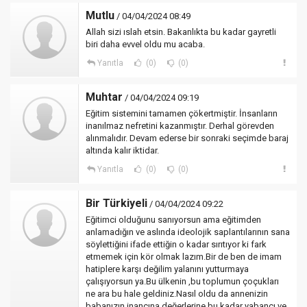
Mutlu
/ 04/04/2024 08:49
Allah sizi ıslah etsin. Bakanlıkta bu kadar gayretli
biri daha evvel oldu mu acaba.
Yanıtla
(0)
(0)
Muhtar
/ 04/04/2024 09:19
Eğitim sistemini tamamen çökertmiştir. İnsanların
inanılmaz nefretini kazanmıştır. Derhal görevden
alınmalıdır. Devam ederse bir sonraki seçimde baraj
altında kalır iktidar.
Yanıtla
(0)
(0)
Bir Türkiyeli
/ 04/04/2024 09:22
Eğitimci olduğunu sanıyorsun ama eğitimden
anlamadığın ve aslında ideolojik saplantılarının sana
söylettiğini ifade ettiğin o kadar sırıtıyor ki fark
etmemek için kör olmak lazım.Bir de ben de imam
hatiplere karşı değilim yalanını yutturmaya
çalışıyorsun ya.Bu ülkenin ,bu toplumun çoçukları
ne ara bu hale geldiniz.Nasıl oldu da annenizin
babanızın inancına,değerlerine bu kadar yabancı ve