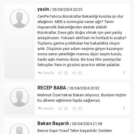
yasin
/ 03/04/2024 20:25
CaHPe Fetocu Bürokratlar Bakanlığı kurulsa iyi olur
ellağımm. MEB e sormuşlar neren eğri? Tarım
Hayvancılık Bakanlığından destek alabilir
Bürokratlar..Deve gibi doğru olmak için yani yanlış
anlaşılmasın. Yoksam aktifsen mi hortladı ki acaba?
Toplumu germe politikaları her bakanlıkta oluyor
artık. Düşünün yani adam seçime giriyor kazanıyor
sonra senin yeterliliğin memnu diyor seçim kurulu .
Sanki aşkı memnu dizisi. Bin kısa film çeviriyorlar
fettoşiler. Reis in gözünü iyice kör ettiler yalaklar.
Yanıtla
(0)
(0)
RECEP BABA
/ 03/04/2024 20:32
Mahmut Özeri tekrar Bakan istiyoruz. Bunların hiçbiri
bu ülkenin eğitimine fayda sağlamaz.
Yanıtla
(0)
(0)
Bakan Başarılı
/ 03/04/2024 21:38
Bence Sayın Yusuf Tekin başarılıdır. Devletin