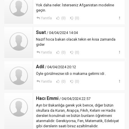
Yok daha neler. İsterseniz Afganistan modeline
geçin.
Yanıtla
(0)
(0)
Suat
/ 04/04/2024 14:04
Nazif hoca bakan olacak tekin en kısa zamanda
gider
Yanıtla
(0)
(0)
Adil
/ 04/04/2024 20:12
Öyle görülmezse idi o makama gelirmi idi .
Yanıtla
(0)
(0)
Hacı Emmi
/ 04/04/2024 22:57
Ayrı bir Bakanlığa gerek yok bence, diğer bütün
okullara da Kuran, Arapça, Fıkıh, Kelam ve Hadis
dersleri konulmalı ve bütün bunların öğretmeni
atanmalidir. Gerekiyorsa, Fen, Matematik, Edebiyat
gibi derslerin saati biraz azaltılmalıdır.