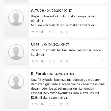
A.Yüce
/ 04/04/2024 07:47
Böyle bir bakanlık kurulup bakan oraya bakanı
olmalı:))
MEB de Ziya Selçuk gibi bir bakan ihtiyacı var.
Yanıtla
(0)
(0)
Urfali
/ 04/04/2024 08:07
Zaten tüm yöneticileri bunlardan seçiyorlar.Bence
kurulmalı.
Yanıtla
(0)
(0)
R. Faruk
/ 04/04/2024 08:08
Nazif Bey kadar başınıza taş düşsün şu mübarek
Ramazan gününde. Gece yarılarına kadar messidine
devam eden bu güzel insana kininiz nereden
kaynaklı hepimiz biliyoruz aslında. Nazif Bey Milli
Eğitim Bakanı yapılmalıdır.
Yanıtla
(0)
(0)