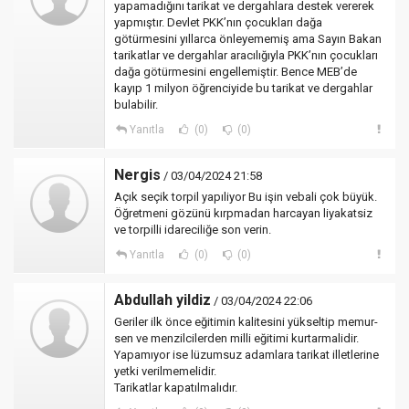
yapamadığını tarikat ve dergahlara destek vererek
yapmıştır. Devlet PKK’nın çocukları dağa
götürmesini yıllarca önleyememiş ama Sayın Bakan
tarikatlar ve dergahlar aracılığıyla PKK’nın çocukları
dağa götürmesini engellemiştir. Bence MEB’de
kayıp 1 milyon öğrenciyide bu tarikat ve dergahlar
bulabilir.
Yanıtla
(0)
(0)
Nergis
/ 03/04/2024 21:58
Açık seçik torpil yapıliyor Bu işin vebali çok büyük.
Öğretmeni gözünü kırpmadan harcayan liyakatsiz
ve torpilli idareciliğe son verin.
Yanıtla
(0)
(0)
Abdullah yildiz
/ 03/04/2024 22:06
Geriler ilk önce eğitimin kalitesini yükseltip memur-
sen ve menzilcilerden milli eğitimi kurtarmalidir.
Yapamıyor ise lüzumsuz adamlara tarikat illetlerine
yetki verilmemelidir.
Tarikatlar kapatılmalıdır.