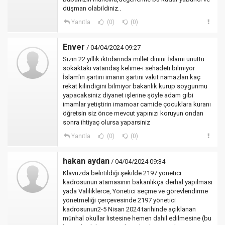
düşman olabildiniz..
Yanıtla
(0)
(0)
Enver
/ 04/04/2024 09:27
Sizin 22 yıllık iktidarında millet dinini İslami unuttu
sokaktaki vatandaş kelime-i sehadeti bilmiyor
İslam'ın şartını imanın şartını vakit namazları kaç
rekat kilindigini bilmiyor bakanlık kurup soygunmu
yapacaksiniz diyanet işlerine şöyle adam gibi
imamlar yetiştirin imamoar camide çocuklara kuranı
öğretsin siz önce mevcut yapınızı koruyun ondan
sonra ihtiyaç olursa yaparsiniz
Yanıtla
(0)
(0)
hakan aydan
/ 04/04/2024 09:34
Klavuzda belirtildiği şekilde 2197 yönetici
kadrosunun atamasının bakanlıkça derhal yapılması
yada Valiliklerce, Yönetici seçme ve görevlendirme
yönetmeliği çerçevesinde 2197 yönetici
kadrosunun2-5 Nisan 2024 tarihinde açıklanan
münhal okullar listesine hemen dahil edilmesine (bu