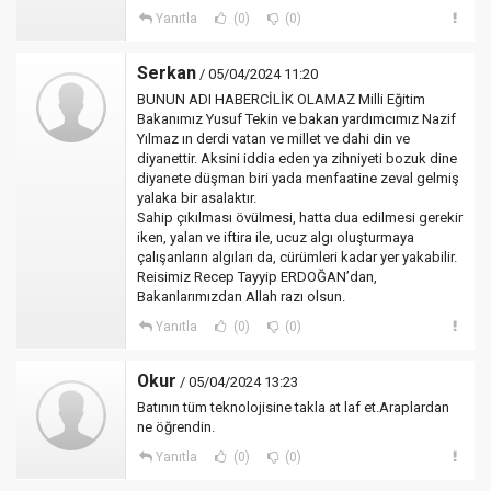
Yanıtla
(0)
(0)
Serkan
/ 05/04/2024 11:20
BUNUN ADI HABERCİLİK OLAMAZ Milli Eğitim
Bakanımız Yusuf Tekin ve bakan yardımcımız Nazif
Yılmaz ın derdi vatan ve millet ve dahi din ve
diyanettir. Aksini iddia eden ya zihniyeti bozuk dine
diyanete düşman biri yada menfaatine zeval gelmiş
yalaka bir asalaktır.
Sahip çıkılması övülmesi, hatta dua edilmesi gerekir
iken, yalan ve iftira ile, ucuz algı oluşturmaya
çalışanların algıları da, cürümleri kadar yer yakabilir.
Reisimiz Recep Tayyip ERDOĞAN’dan,
Bakanlarımızdan Allah razı olsun.
Yanıtla
(0)
(0)
Okur
/ 05/04/2024 13:23
Batının tüm teknolojisine takla at laf et.Araplardan
ne öğrendin.
Yanıtla
(0)
(0)