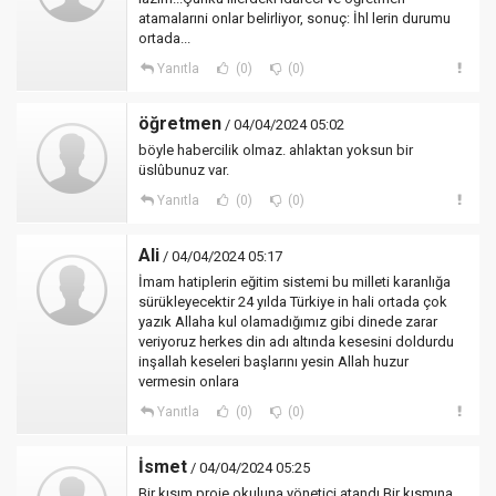
atamalarıni onlar belirliyor, sonuç: İhl lerin durumu
ortada...
Yanıtla
(0)
(0)
öğretmen
/ 04/04/2024 05:02
böyle habercilik olmaz. ahlaktan yoksun bir
üslûbunuz var.
Yanıtla
(0)
(0)
Ali
/ 04/04/2024 05:17
İmam hatiplerin eğitim sistemi bu milleti karanlığa
sürükleyecektir 24 yılda Türkiye in hali ortada çok
yazık Allaha kul olamadığımız gibi dinede zarar
veriyoruz herkes din adı altında kesesini doldurdu
inşallah keseleri başlarını yesin Allah huzur
vermesin onlara
Yanıtla
(0)
(0)
İsmet
/ 04/04/2024 05:25
Bir kısım proje okuluna yönetici atandı Bir kısmına