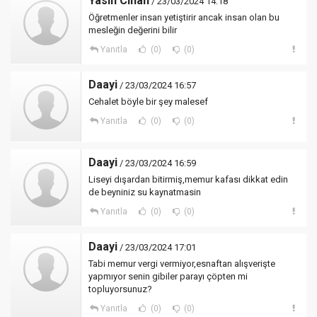
Yasin Cihan
/ 23/03/2024 14:18
Öğretmenler insan yetiştirir ancak insan olan bu
mesleğin değerini bilir
Yanıtla
(0)
(0)
Daayi
/ 23/03/2024 16:57
Cehalet böyle bir şey malesef
Yanıtla
(0)
(0)
Daayi
/ 23/03/2024 16:59
Liseyi dışardan bitirmiş,memur kafası dikkat edin
de beyniniz su kaynatmasin
Yanıtla
(0)
(0)
Daayi
/ 23/03/2024 17:01
Tabi memur vergi vermiyor,esnaftan alışverişte
yapmıyor senin gibiler parayı çöpten mi
topluyorsunuz?
Yanıtla
(0)
(0)