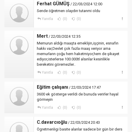
Ferhat GÜMÜŞ
/ 22/03/2024 12:00
Sende öğretmen olaydın tutanmi oldu
Yanıtla
(0)
(0)
Mert
/ 22/03/2024 12:35
Memurun aldığı maaşta emeklijin,işçinin, esnafın
hakkı var,Devlet çok fazla maaş veriyor ama
memurların çoğu hem haketmiyor,hem de şikayet
ediyor,isterlerse 100.000tl alsınlar kesinlikle
bereketini göremezler..
Yanıtla
(0)
(0)
Eğitim çalışanı
/ 22/03/2024 17:47
3600 ek gösterge verildi de bunuda verirler hayal
görmeyin
Yanıtla
(0)
(0)
C.davarcıoğlu
/ 22/03/2024 20:43
Ögretmenligi basite alanlar sadece bir gün bir ders