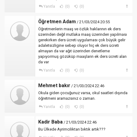
Yanıtla
(0)
(0)
Öğretmen Adam
/ 21/03/2024 20:55
Öğretmenlerin maaş ve özlük haklarının ek ders
üzerinden değil mutlaka maaş üzerinden yapılması
gerekirken ders ücreti uygulaması çok büyük gelir
adaletsizligine sebep oluyor hiç ek ders ücreti
almayan da var ağıt üzerinden denetleme
yapıyormuş gözüküp maaşların ek ders ücreti alan
da var
Yanıtla
(0)
(0)
Mehmet bakır
/ 21/03/2024 22:46
Okula giden çocuğunuz varsa, okul saatleri dışında
öğretmeni aramazsınız o zaman.
Yanıtla
(0)
(0)
Kadir Baba
/ 21/03/2024 22:46
Bu Ülkede Ayrimciliktan bıktık artık???