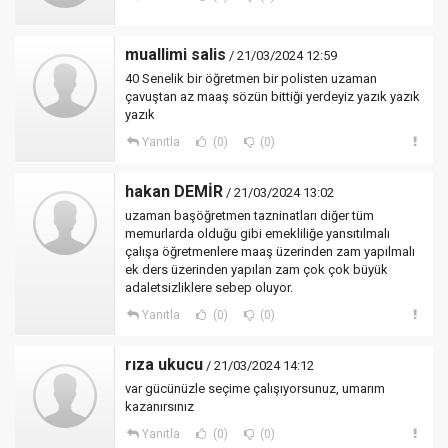
muallimi salis
/ 21/03/2024 12:59
40 Senelik bir öğretmen bir polisten uzaman
çavuştan az maaş sözün bittiği yerdeyiz yazık yazık
yazık
Yanıtla
(0)
(0)
hakan DEMİR
/ 21/03/2024 13:02
uzaman başöğretmen tazninatları diğer tüm
memurlarda olduğu gibi emekliliğe yansıtılmalı
çalışa öğretmenlere maaş üzerinden zam yapılmalı
ek ders üzerinden yapılan zam çok çok büyük
adaletsizliklere sebep oluyor.
Yanıtla
(0)
(0)
rıza ukucu
/ 21/03/2024 14:12
var gücünüzle seçime çalışıyorsunuz, umarım
kazanırsınız
Yanıtla
(0)
(0)