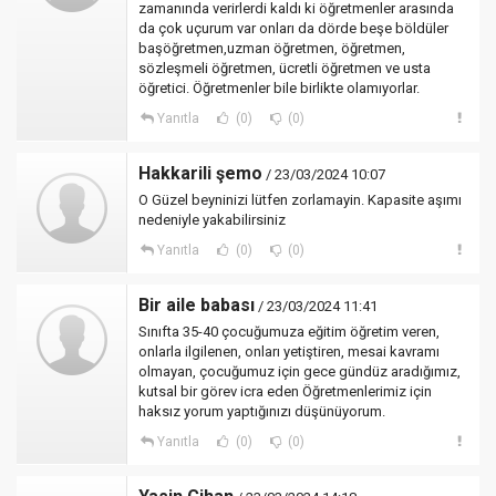
zamanında verirlerdi kaldı ki öğretmenler arasında
da çok uçurum var onları da dörde beşe böldüler
başöğretmen,uzman öğretmen, öğretmen,
sözleşmeli öğretmen, ücretli öğretmen ve usta
öğretici. Öğretmenler bile birlikte olamıyorlar.
Yanıtla
(0)
(0)
Hakkarili şemo
/ 23/03/2024 10:07
O Güzel beyninizi lütfen zorlamayin. Kapasite aşımı
nedeniyle yakabilirsiniz
Yanıtla
(0)
(0)
Bir aile babası
/ 23/03/2024 11:41
Sınıfta 35-40 çocuğumuza eğitim öğretim veren,
onlarla ilgilenen, onları yetiştiren, mesai kavramı
olmayan, çocuğumuz için gece gündüz aradığımız,
kutsal bir görev icra eden Öğretmenlerimiz için
haksız yorum yaptığınızı düşünüyorum.
Yanıtla
(0)
(0)