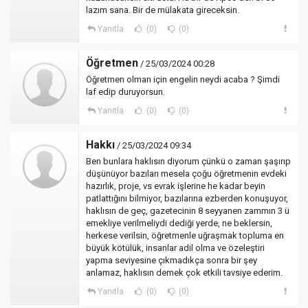
lazım sana. Bir de mülakata gireceksin.
Yanıtla
(0)
(0)
Öğretmen
/ 25/03/2024 00:28
Öğretmen olman için engelin neydi acaba ? Şimdi
laf edip duruyorsun.
Yanıtla
(0)
(0)
Hakkı
/ 25/03/2024 09:34
Ben bunlara haklısın diyorum çünkü o zaman şaşırıp
düşünüyor bazıları mesela çoğu öğretmenin evdeki
hazırlık, proje, vs evrak işlerine he kadar beyin
patlattığını bilmiyor, bazılarına ezberden konuşuyor,
haklısın de geç, gazetecinin 8 seyyanen zammın 3 ü
emekliye verilmeliydi dediği yerde, ne beklersin,
herkese verilsin, öğretmenle uğraşmak topluma en
büyük kötülük, insanlar adil olma ve özeleştiri
yapma seviyesine çıkmadıkça sonra bir şey
anlamaz, haklısın demek çok etkili tavsiye ederim.
Yanıtla
(0)
(0)