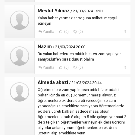
Mevlüt Yılmaz
/ 21/03/2024 16:01
Yalan haber yapmazlar boşuna milketi meşgul
etmeyin
Yanıtla
(0)
(0)
Nazım
/ 21/03/2024 20:00
Bu yalan haberlerden bıktık.herkes zam yapılıyor
sanıyor.lütfen biraz dürüst olalım
Yanıtla
(0)
(0)
Almeda abazi
/ 21/03/2024 20:44
Öğretmenlere zam yapılmasın artık bizler adalet
bakanlığında en düşük memur maaşı alıyoruz
öğretmenlere ek ders ücreti vereceğinize zam
yapacağınıza emeklilere zam yapın öğretmenlerde
ek ders ücreti kalksın sadece maaş olsun
öğretmenler sabah 8 akşam 5 bile çalışmıyor saat 2
de 3 te çıkan öğretmenler var neyin ek ders ücretini
alıyorlar anlamıyorum öğretmenlerden ek ders
ücretini alıp emeklilere verin