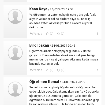
Kaan Kaya
/ 24/03/2024 19:58
Ya öğretmen ler zaten çalıştığı sate göre çok fazla
aliyo 2 ye kadar caliso ekders aliyo bu nasıl iş
arkadas zaten az çalışıyor bide ekders alıyor 8
dokuz bin
Yanıtla
(0)
(0)
Birol bakan
/ 24/03/2024 20:45
Ogretmen 40 dk ders yapıyor gunde 6 7 derse
giriyoruz. Derslerde her dakikamiz çalışma hangi
memur gunde 4 saat çalışıyor. Aksama kadar masa
başında oturanlar cok
Yanıtla
(0)
(0)
Öğretmen Kemal
/ 24/03/2024 23:39
Senin bi zoruna gitmiş öğretmenin aldığı para. Sen
evde tek bir çocuğa.bakamazken sınıfta 40 çocukla
uğraşıyoruz biz. Zoruna gitmesin. Çalış sen de
öğretmen ol be kardeşim. Bi üniversite sınavına girip
kazanacaksın altı üstü. Ha bir de Kpss den bi 85