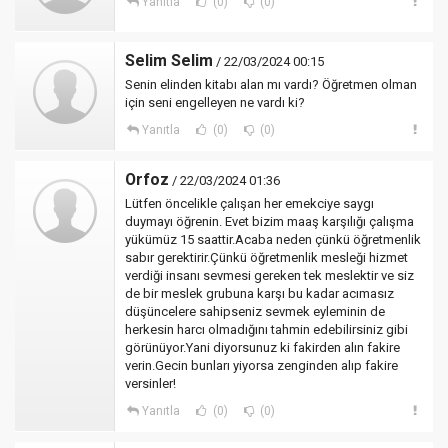
Yanıtla
(0)
(0)
Selim Selim
/ 22/03/2024 00:15
Senin elinden kitabı alan mı vardı? Öğretmen olman
için seni engelleyen ne vardı ki?
Yanıtla
(0)
(0)
Orfoz
/ 22/03/2024 01:36
Lütfen öncelikle çalışan her emekciye saygı
duymayı öğrenin. Evet bizim maaş karşılığı çalışma
yükümüz 15 saattir.Acaba neden çünkü öğretmenlik
sabır gerektirir.Çünkü öğretmenlik mesleği hizmet
verdiği insanı sevmesi gereken tek meslektir ve siz
de bir meslek grubuna karşı bu kadar acımasız
düşüncelere sahipseniz sevmek eyleminin de
herkesin harcı olmadığını tahmin edebilirsiniz gibi
görünüyor.Yani diyorsunuz ki fakirden alın fakire
verin.Gecin bunları yiyorsa zenginden alıp fakire
versinler!
Yanıtla
(0)
(0)