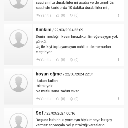
saati sınıfta durabilirler mi acaba ve de teneffüs
saatinde koridorda 10 dakika durabilirler mi ,
Yanıtla
(0)
(0)
Kimkim
/ 22/03/2024 22:09
Senin mesleğin kesin hırsızlıktır. Emeğe saygın yok
çünkü.
Üç ile ikiyi toplayamayan cahiller de memurları
eleştiriyor.
Yanıtla
(0)
(0)
boyun eğme
/ 22/03/2024 22:31
-kafanı kullan
-tık tık yok!
Ne mutlu sana. tadını çıkar
Yanıtla
(0)
(0)
Sef
/ 23/03/2024 00:16
Boşuna birbirinizi yormayın hiç kimseye bir şey
vermezler parçala böl yut taktiği verseler di