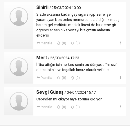
Sinirli
/ 25/03/2024 10:00
Sizde akşama kadar çay sigara içip zerre işe
yaramayan boş beleş memursunuz aldığınız maaş
haram gel endüstri meslek lisesi de bir derse gir
öğrenciler senin kaportayı biz çizsin anlarsın
ekdersi
Yanıtla
(0)
(0)
Mert
/ 25/03/2024 17:23
İftira attığın için herkes senin bu dünyada "hırsız"
olarak bilsin ve İnşallah hırsız olarak vefat et
Yanıtla
(0)
(0)
Sevgi Güneş
/ 04/04/2024 15:17
Cebinden mi çıkıyor niye zoruna gidiyor
Yanıtla
(0)
(0)