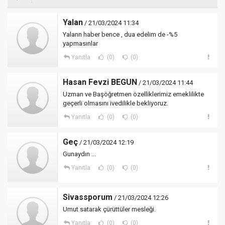
Yalan
/ 21/03/2024 11:34
Yalann haber bence , dua edelim de -%5
yapmasınlar
Yanıtla
(0)
(0)
Hasan Fevzi BEGUN
/ 21/03/2024 11:44
Uzman ve Başöğretmen özelliklerimiz emeklilikte
geçerli olmasını ivedilikle bekliyoruz.
Yanıtla
(0)
(0)
Geç
/ 21/03/2024 12:19
Gunaydın ...
Yanıtla
(0)
(0)
Sivassporum
/ 21/03/2024 12:26
Umut satarak çürüttüler mesleği.
Yanıtla
(0)
(0)