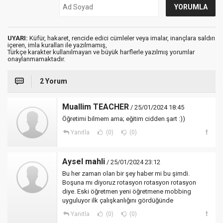
UYARI:
Küfür, hakaret, rencide edici cümleler veya imalar, inançlara saldırı
içeren, imla kuralları ile yazılmamış,
Türkçe karakter kullanılmayan ve büyük harflerle yazılmış yorumlar
onaylanmamaktadır.
2 Yorum
Muallim TEACHER
/ 25/01/2024 18:45
Öğretimi bilmem ama; eğitim cidden şart :))
Yanıtla
(0)
(0)
Aysel mahli
/ 25/01/2024 23:12
Bu her zaman olan bir şey haber mi bu şimdi.
Boşuna mı diyoruz rotasyon rotasyon rotasyon
diye. Eski öğretmen yeni öğretmene mobbing
uyguluyor ilk çalışkanlığını gördüğünde
Yanıtla
(0)
(0)