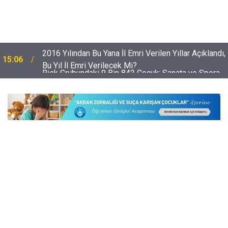
,
Risk Grubundaki 9 Bin 842 Çocuk; Sanata ve Spora
14:28
Yönlendirildi