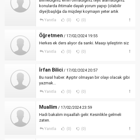
Bilmediğiniz emin olmadığınız teyit alamadığıniz
konularda ihtimale dayalı yorum yapıp (olabilir
diye)başlığa da müjdeyi koymayın yeter artık
Yanıtla
(0)
(0)
Öğretmen
/ 17/02/2024 19:55
Herkes ek ders alıyor da sanki. Maaşı iyileştirin siz
Yanıtla
(0)
(0)
İrfan Bilici
/ 17/02/2024 20:57
Bu nasıl haber. Ayıptır olmayan bir olayı olacak gibi
yazmak...
Yanıtla
(0)
(0)
Muallim
/ 17/02/2024 23:59
Hadi bakalım inşaallah gelir. Kesinlikle gelmeli
zaten.
Yanıtla
(0)
(0)