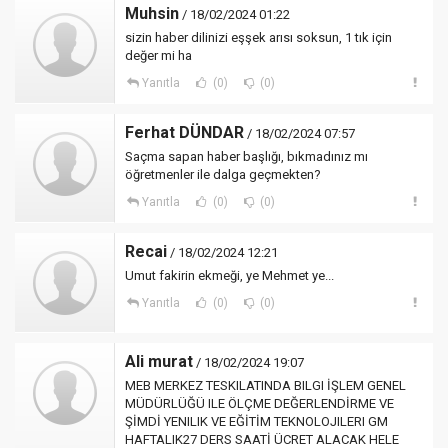
Muhsin
/ 18/02/2024 01:22
sizin haber dilinizi eşşek arısı soksun, 1 tık için
değer mi ha
Yanıtla
(0)
(0)
Ferhat DÜNDAR
/ 18/02/2024 07:57
Saçma sapan haber başlığı, bıkmadınız mı
öğretmenler ile dalga geçmekten?
Yanıtla
(0)
(0)
Recai
/ 18/02/2024 12:21
Umut fakirin ekmeği, ye Mehmet ye...
Yanıtla
(0)
(0)
Ali murat
/ 18/02/2024 19:07
MEB MERKEZ TESKILATINDA BILGI İŞLEM GENEL
MÜDÜRLÜĞÜ ILE ÖLÇME DEĞERLENDİRME VE
ŞİMDİ YENILIK VE EĞİTİM TEKNOLOJILERI GM
HAFTALIK27 DERS SAATİ ÜCRET ALACAK HELE