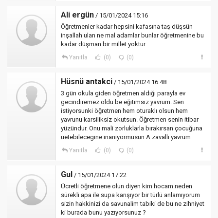
Ali ergün
/ 15/01/2024 15:16
Öğretmenler kadar hepsini kafasına taş düşsün
inşallah ulan ne mal adamlar bunlar öğretmenine bu
kadar düşman bir millet yoktur.
Yanıtla
(0)
(0)
Hüsnü antakci
/ 15/01/2024 16:48
3 gün okula giden öğretmen aldığı parayla ev
gecindiremez oldu be eğitimsiz yavrum. Sen
istiyorsunki öğretmen hem oturaklı olsun hem
yavrunu karsiliksiz okutsun. Öğretmen senin itibar
yüzündur. Onu mali zorluklarla bırakırsan çocuğuna
uetebilecegine inaniyormusun A zavallı yavrum
Yanıtla
(0)
(0)
Gul
/ 15/01/2024 17:22
Ücretli öğretmene olun diyen kim hocam neden
sürekli apa ile supa karışıyor bir türlü anlamıyorum
sizin hakkinizi da savunalim tabiki de bu ne zihniyet
ki burada bunu yazıyorsunuz ?