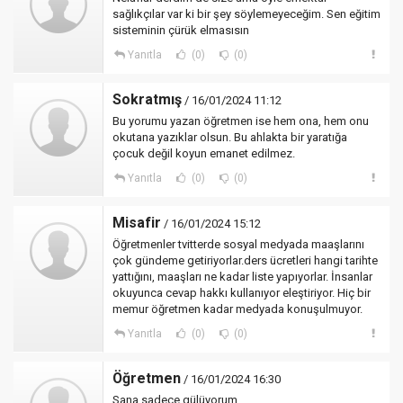
sağlıkçılar var ki bir şey söylemeyeceğim. Sen eğitim
sisteminin çürük elmasısın
Yanıtla
(0)
(0)
Sokratmış
/ 16/01/2024 11:12
Bu yorumu yazan öğretmen ise hem ona, hem onu
okutana yazıklar olsun. Bu ahlakta bir yaratığa
çocuk değil koyun emanet edilmez.
Yanıtla
(0)
(0)
Misafir
/ 16/01/2024 15:12
Öğretmenler tvitterde sosyal medyada maaşlarını
çok gündeme getiriyorlar.ders ücretleri hangi tarihte
yattığını, maaşları ne kadar liste yapıyorlar. İnsanlar
okuyunca cevap hakkı kullanıyor eleştiriyor. Hiç bir
memur öğretmen kadar medyada konuşulmuyor.
Yanıtla
(0)
(0)
Öğretmen
/ 16/01/2024 16:30
Sana sadece gülüyorum