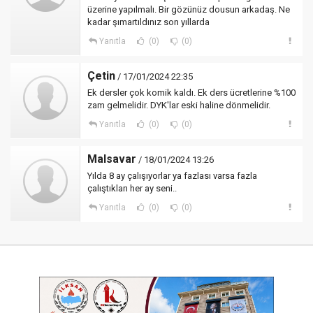
üzerine yapılmalı. Bir gözünüz dousun arkadaş. Ne
kadar şımartıldınız son yıllarda
Yanıtla
(0)
(0)
Çetin
/ 17/01/2024 22:35
Ek dersler çok komik kaldı. Ek ders ücretlerine %100
zam gelmelidir. DYK'lar eski haline dönmelidir.
Yanıtla
(0)
(0)
Malsavar
/ 18/01/2024 13:26
Yılda 8 ay çalışıyorlar ya fazlası varsa fazla
çalıştıkları her ay seni..
Yanıtla
(0)
(0)