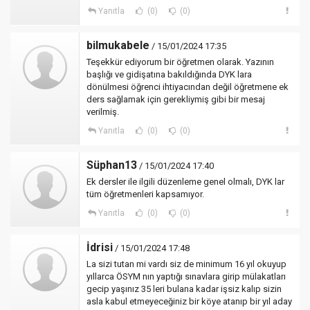
Yanıtla
(0)
(0)
bilmukabele
/ 15/01/2024 17:35
Teşekkür ediyorum bir öğretmen olarak. Yazının
başlığı ve gidişatına bakıldığında DYK lara
dönülmesi öğrenci ihtiyacından değil öğretmene ek
ders sağlamak için gerekliymiş gibi bir mesaj
verilmiş.
Yanıtla
(0)
(0)
Süphan13
/ 15/01/2024 17:40
Ek dersler ile ilgili düzenleme genel olmalı, DYK lar
tüm öğretmenleri kapsamıyor.
Yanıtla
(0)
(0)
İdrisi
/ 15/01/2024 17:48
La sizi tutan mi vardı siz de minimum 16 yıl okuyup
yıllarca ÖSYM nın yaptığı sınavlara girip mülakatları
gecip yaşınız 35 leri bulana kadar işsiz kalıp sizin
asla kabul etmeyeceğiniz bir köye atanıp bir yıl aday