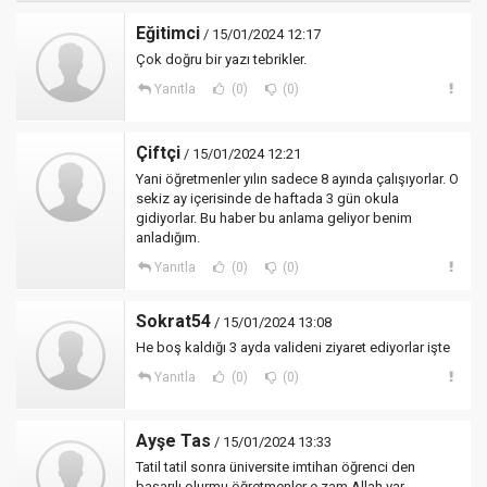
Eğitimci
/ 15/01/2024 12:17
Çok doğru bir yazı tebrikler.
Yanıtla
(0)
(0)
Çiftçi
/ 15/01/2024 12:21
Yani öğretmenler yılın sadece 8 ayında çalışıyorlar. O
sekiz ay içerisinde de haftada 3 gün okula
gidiyorlar. Bu haber bu anlama geliyor benim
anladığım.
Yanıtla
(0)
(0)
Sokrat54
/ 15/01/2024 13:08
He boş kaldığı 3 ayda valideni ziyaret ediyorlar işte
Yanıtla
(0)
(0)
Ayşe Tas
/ 15/01/2024 13:33
Tatil tatil sonra üniversite imtihan öğrenci den
başarılı olurmu öğretmenler e zam Allah var