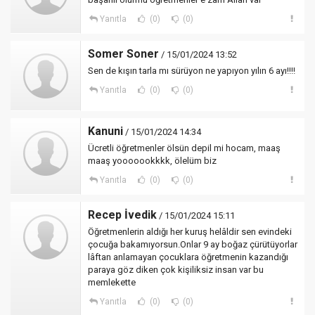
Yanıtla
(0)
(0)
Somer Soner
/ 15/01/2024 13:52
Sen de kışın tarla mı sürüyon ne yapıyon yılın 6 ayı!!!!
Yanıtla
(0)
(0)
Kanuni
/ 15/01/2024 14:34
Ücretli öğretmenler ölsün depil mi hocam, maaş
maaş yooooookkkk, ölelüm biz
Yanıtla
(0)
(0)
Recep İvedik
/ 15/01/2024 15:11
Öğretmenlerin aldığı her kuruş helâldir sen evindeki
çocuğa bakamıyorsun.Onlar 9 ay boğaz çürütüyorlar
lâftan anlamayan çocuklara öğretmenin kazandığı
paraya göz diken çok kişiliksiz insan var bu
memlekette
Yanıtla
(0)
(0)