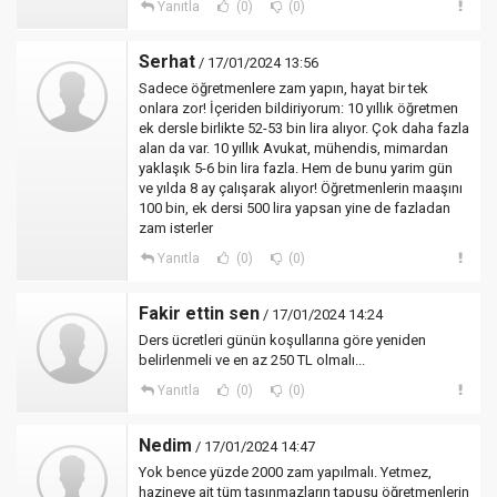
Yanıtla
(0)
(0)
Serhat
/ 17/01/2024 13:56
Sadece öğretmenlere zam yapın, hayat bir tek
onlara zor! İçeriden bildiriyorum: 10 yıllık öğretmen
ek dersle birlikte 52-53 bin lira alıyor. Çok daha fazla
alan da var. 10 yıllık Avukat, mühendis, mimardan
yaklaşık 5-6 bin lira fazla. Hem de bunu yarim gün
ve yılda 8 ay çalışarak alıyor! Öğretmenlerin maaşını
100 bin, ek dersi 500 lira yapsan yine de fazladan
zam isterler
Yanıtla
(0)
(0)
Fakir ettin sen
/ 17/01/2024 14:24
Ders ücretleri günün koşullarına göre yeniden
belirlenmeli ve en az 250 TL olmalı...
Yanıtla
(0)
(0)
Nedim
/ 17/01/2024 14:47
Yok bence yüzde 2000 zam yapılmalı. Yetmez,
hazineye ait tüm taşınmazların tapusu öğretmenlerin