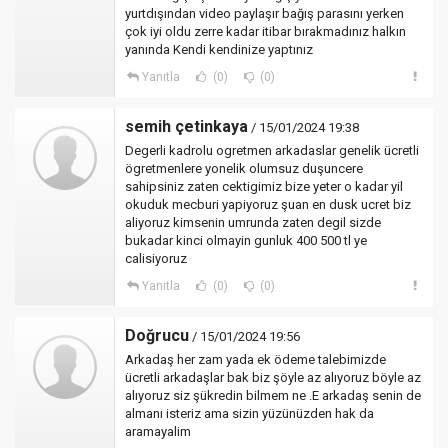
yurtdışından video paylaşır bağış parasını yerken
çok iyi oldu zerre kadar itibar bırakmadınız halkın
yanında Kendi kendinize yaptınız
Yanıtla
(0)
(0)
semih çetinkaya
/ 15/01/2024 19:38
Degerli kadrolu ogretmen arkadaslar genelik ücretli
ögretmenlere yonelik olumsuz duşuncere
sahipsiniz zaten cektigimiz bize yeter o kadar yil
okuduk mecburi yapiyoruz şuan en dusk ucret biz
aliyoruz kimsenin umrunda zaten degil sizde
bukadar kinci olmayin gunluk 400 500 tl ye
calisiyoruz
Yanıtla
(0)
(0)
Doğrucu
/ 15/01/2024 19:56
Arkadaş her zam yada ek ödeme talebimizde
ücretli arkadaşlar bak biz şöyle az alıyoruz böyle az
alıyoruz siz şükredin bilmem ne .E arkadaş senin de
almanı isteriz ama sizin yüzünüzden hak da
aramayalim