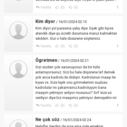
Yanıtla
(0)
(0)
Kim diyor
/ 16/01/2024 02:13
Kim diyor yol parasına çalış diye. Eşek gibi kpss
atandık diye şu ücretli durumuna maruz kalmaktan
sıkıldım. Sizi o hale düsürene söyleniniz
Yanıtla
(0)
(0)
Ögretmen
/ 16/01/2024 02:21
Sizi sizden çok savunuyoruz da bir türlü
anlamıyorsunuz. Sizi bu hale düşürene laf demek
yok anca kadrolu ile didişin. Kadrolunun maaşı ile
kıyas vs. Size layık onu görmelerinin suçlusu
kadrolular mı şakamısınız.kadroluyum bana
maaşım yetmiyor anlıyor musunuz? Sırf size az
veriliyor diye biz maaşımız yetmiyor demeyelim mi
Yanıtla
(0)
(0)
Ne çok söz
/ 16/01/2024 02:24
Nelaflar derdim de size ama öyle emektar