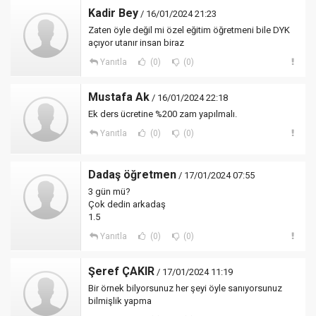
Kadir Bey
/ 16/01/2024 21:23
Zaten öyle değil mi özel eğitim öğretmeni bile DYK
açıyor utanır insan biraz
Yanıtla
(0)
(0)
Mustafa Ak
/ 16/01/2024 22:18
Ek ders ücretine %200 zam yapılmalı.
Yanıtla
(0)
(0)
Dadaş öğretmen
/ 17/01/2024 07:55
3 gün mü?
Çok dedin arkadaş
1.5
Yanıtla
(0)
(0)
Şeref ÇAKIR
/ 17/01/2024 11:19
Bir örnek bilyorsunuz her şeyi öyle sanıyorsunuz
bilmişlik yapma