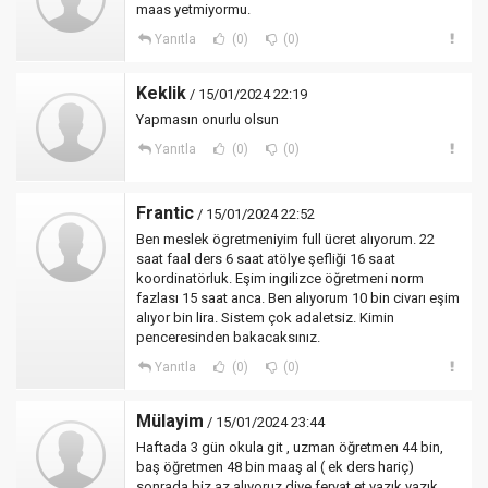
maas yetmiyormu.
Yanıtla
(0)
(0)
Keklik
/ 15/01/2024 22:19
Yapmasın onurlu olsun
Yanıtla
(0)
(0)
Frantic
/ 15/01/2024 22:52
Ben meslek ögretmeniyim full ücret alıyorum. 22
saat faal ders 6 saat atölye şefliği 16 saat
koordinatörluk. Eşim ingilizce öğretmeni norm
fazlası 15 saat anca. Ben alıyorum 10 bin civarı eşim
alıyor bin lira. Sistem çok adaletsiz. Kimin
penceresinden bakacaksınız.
Yanıtla
(0)
(0)
Mülayim
/ 15/01/2024 23:44
Haftada 3 gün okula git , uzman öğretmen 44 bin,
baş öğretmen 48 bin maaş al ( ek ders hariç)
sonrada biz az alıyoruz diye feryat et yazık yazık...