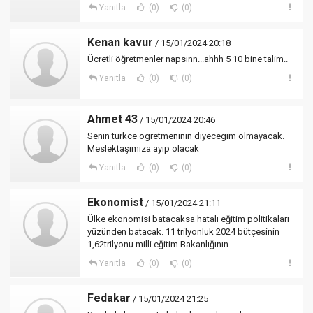
Yanıtla
(0)
(0)
Kenan kavur
/ 15/01/2024 20:18
Ücretli öğretmenler napsınn...ahhh 5 10 bine talim..
Yanıtla
(0)
(0)
Ahmet 43
/ 15/01/2024 20:46
Senin turkce ogretmeninin diyecegim olmayacak.
Meslektaşımıza ayıp olacak
Yanıtla
(0)
(0)
Ekonomist
/ 15/01/2024 21:11
Ülke ekonomisi batacaksa hatalı eğitim politikaları
yüzünden batacak. 11 trilyonluk 2024 bütçesinin
1,62trilyonu milli eğitim Bakanlığının.
Yanıtla
(0)
(0)
Fedakar
/ 15/01/2024 21:25