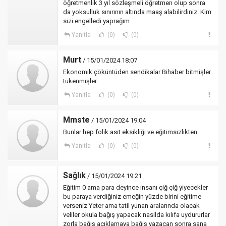
öğretmenlik 3 yıl sözleşmeli öğretmen olup sonra
da yoksulluk sınırının altında maaş alabilirdiniz. Kim
sizi engelledi yaprağım
Yanıtla
(0)
(0)
Murt
/ 15/01/2024 18:07
Ekonomik çöküntüden sendikalar Bihaber bitmişler
tükenmişler.
Yanıtla
(0)
(0)
Mmste
/ 15/01/2024 19:04
Bunlar hep folik asit eksikliği ve eğitimsizlikten.
Yanıtla
(0)
(0)
Sağlık
/ 15/01/2024 19:21
Eğitim 0 ama para deyince insanı çiğ çiğ yiyecekler
bu paraya verdiğiniz emeğin yüzde birini eğitime
verseniz Yeter ama tatil yunan aralarında olacak
veliler okula bağış yapacak nasilda kılıfa uydururlar
zorla bağış açıklamaya bağış yazacan sonra sana