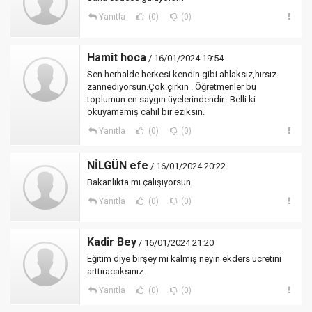
Yanıtla
(0)
(0)
Hamit hoca
/ 16/01/2024 19:54
Sen herhalde herkesi kendin gibi ahlaksız,hırsız
zannediyorsun.Çok.çirkin . Öğretmenler bu
toplumun en saygın üyelerindendir.. Belli ki
okuyamamış cahil bir eziksin.
Yanıtla
(0)
(0)
NİLGÜN efe
/ 16/01/2024 20:22
Bakanlıkta mı çalışıyorsun
Yanıtla
(0)
(0)
Kadir Bey
/ 16/01/2024 21:20
Eğitim diye birşey mi kalmış neyin ekders ücretini
arttıracaksınız.
Yanıtla
(0)
(0)