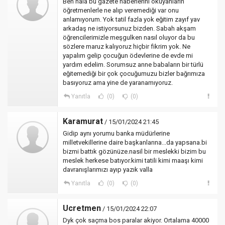
Ben hala bu gazete haberlerini okuyanların
öğretmenlerle ne alıp veremediği var onu
anlamıyorum. Yok tatil fazla yok eğitim zayıf yav
arkadaş ne istiyorsunuz bizden. Sabah akşam
öğrencilerimizle meşgulken nasıl oluyor da bu
sözlere maruz kalıyoruz hiçbir fikrim yok. Ne
yapalım gelip çocuğun ödevlerine de evde mi
yardım edelim. Sorumsuz anne babaların bir türlü
eğitemediği bir çok çocuğumuzu bizler bağrımıza
basıyoruz ama yine de yaranamıyoruz.
Yanıtla
(0)
(0)
Karamurat
/ 15/01/2024 21:45
Gidip aynı yorumu banka müdürlerine
milletvekillerine daire başkanlarına...da yapsana.bi
bizmi battık gözünüze.nasil bir meslekki bizim bu
meslek herkese batıyor.kimi tatili kimi maaşı kimi
davranışlarımızı ayıp yazık valla
Yanıtla
(0)
(0)
Ucretmen
/ 15/01/2024 22:07
Dyk çok saçma bos paralar akiyor. Ortalama 40000