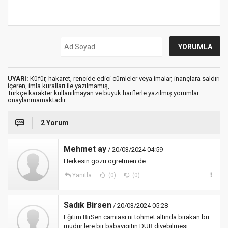
UYARI:
Küfür, hakaret, rencide edici cümleler veya imalar, inançlara saldırı
içeren, imla kuralları ile yazılmamış,
Türkçe karakter kullanılmayan ve büyük harflerle yazılmış yorumlar
onaylanmamaktadır.
2 Yorum
Mehmet ay
/ 20/03/2024 04:59
Herkesin gözü ogretmen de
Yanıtla
(0)
(0)
Sadık Birsen
/ 20/03/2024 05:28
Eğitim BirSen camiası ni töhmet altinda birakan bu
müdür lere bir babayigitin DUR diyebilmesi