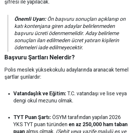
şifresi ile yapılacak.
Önemli Uyarı:
Ön başvuru sonuçları açıklanıp on
katı kontenjana giren adaylar belirlenmeden
başvuru ücreti ödenmemelidir. Aday belirleme
sonuçları ilan edilmeden ücret yatıran kişilerin
ödemeleri iade edilmeyecektir.
Başvuru Şartları Nelerdir?
Polis meslek yüksekokulu adaylarında aranacak temel
şartlar şunlardır:
Vatandaşlık ve Eğitim:
T.C. vatandaşı ve lise veya
dengi okul mezunu olmak.
TYT Puan Şartı:
ÖSYM tarafından yapılan 2026
YKS TYT puan türünden
en az 250,000 ham taban
puan
almış olmak.
(Şehit veya vazife malulü eş ve