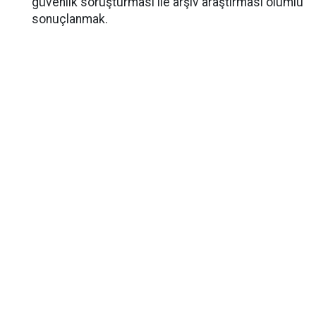
güvenlik soruşturması ile arşiv araştırması olumlu
sonuçlanmak.