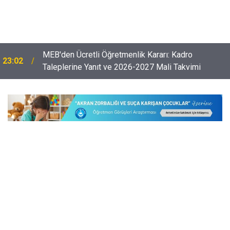
Öğretmenlerin Özür Grubu İller Arası Muhtemel İl
22:32
Emri Atama Tarihleri