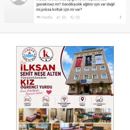
gwrekmez mi? Sendikacılık eğitim için var değil
mi,yoksa koltuk için mi var?
Yanıtla
(0)
(0)