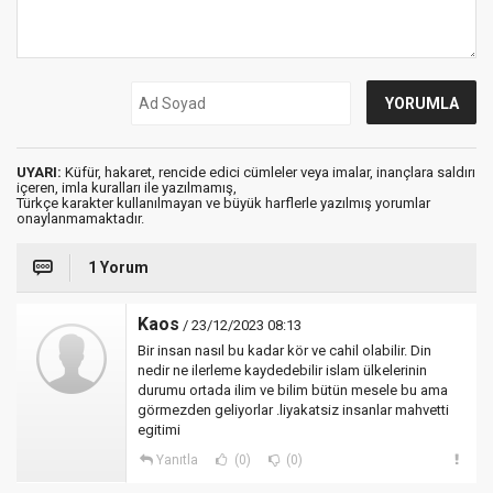
UYARI:
Küfür, hakaret, rencide edici cümleler veya imalar, inançlara saldırı
içeren, imla kuralları ile yazılmamış,
Türkçe karakter kullanılmayan ve büyük harflerle yazılmış yorumlar
onaylanmamaktadır.
1 Yorum
Kaos
/ 23/12/2023 08:13
Bir insan nasıl bu kadar kör ve cahil olabilir. Din
nedir ne ilerleme kaydedebilir islam ülkelerinin
durumu ortada ilim ve bilim bütün mesele bu ama
görmezden geliyorlar .liyakatsiz insanlar mahvetti
egitimi
Yanıtla
(0)
(0)