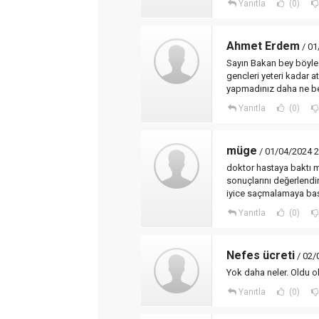
Yanıtla
(0)
Ahmet Erdem
/ 01
Sayın Bakan bey böyle
gencleri yeteri kadar a
yapmadınız daha ne be
Yanıtla
(0)
müge
/ 01/04/2024 2
doktor hastaya baktı maa
sonuçlarını değerlendir
iyice saçmalamaya başl
Yanıtla
(0)
Nefes ücreti
/ 02/
Yok daha neler. Oldu o
Yanıtla
(0)