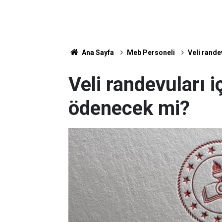
Ana Sayfa
Meb Personeli
Veli rande
Veli randevuları 
ödenecek mi?