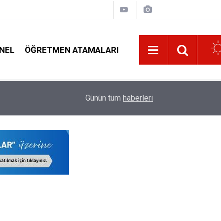
NEL
ÖĞRETMEN ATAMALARI
Belli
Kaç Saat Dersin Altındaki Öğretmenler Norm Faz
19:32
Günün tüm
haberleri
Norm Çizelgesi