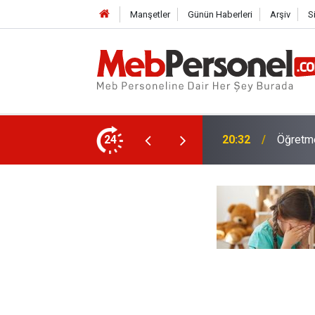
Manşetler
Günün Haberleri
Arşiv
S
Okullar
ki Çalışma Programı
24
20:02
Oldu