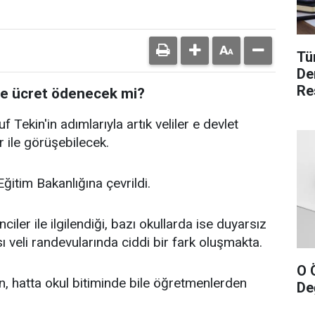
Tü
De
Re
ere ücret ödenecek mi?
f Tekin'in adımlarıyla artık veliler e devlet
 ile görüşebilecek.
ğitim Bakanlığına çevrildi.
iler ile ilgilendiği, bazı okullarda ise duyarsız
 veli randevularında ciddi bir fark oluşmakta.
O 
en, hatta okul bitiminde bile öğretmenlerden
Değ