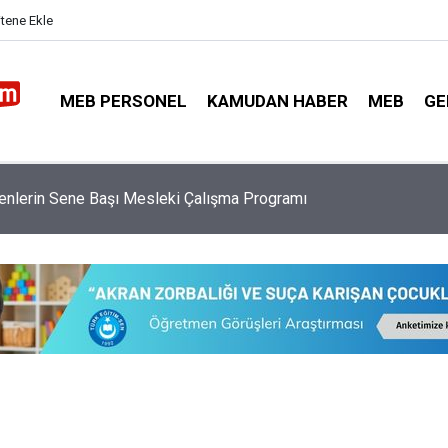
itene Ekle
MEB PERSONEL
KAMUDAN HABER
MEB
GE
da Yeni Dönem: 81 İlde 30 Bin Güvenlik Personeli Alınıyor! Şartlar 