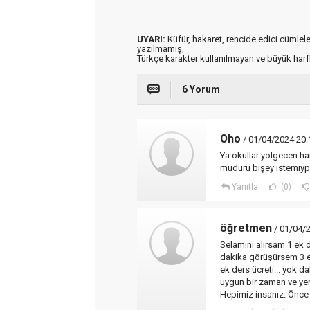
UYARI:
Küfür, hakaret, rencide edici cümleler 
yazılmamış,
Türkçe karakter kullanılmayan ve büyük har
6 Yorum
Oho
/ 01/04/2024 20:
Ya okullar yolgecen ha
muduru bişey istemiyp
Yanıtla
(0)
öğretmen
/ 01/04/
Selamını alırsam 1 ek d
dakika görüşürsem 3 e
ek ders ücreti... yok d
uygun bir zaman ve yer
Hepimiz insanız. Önce 