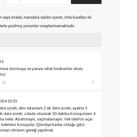
veya imalar, inançlara saldırı içeren, imla kuralları ile
flerle yazılmış yorumlar onaylanmamaktadır.
15
mına donmuşş ne parası rahat bıraksınlar okulu
ruz
(0)
2024 20:33
ers ücreti, elini sıkarsam 2 ek ders ücreti, ayakta 5
k ders ücreti, odada oturarak 30 dakika konuşursam 4
aha neler. Abartmayın, saçmalamayın. Veli telefon açar
 belirlenir konuşulur. (Şimdiye kadar olduğu gibi)
insan olmanın gereği yapılmalı.