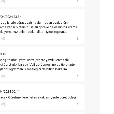
(0)
/04/2024 23:34
 boş işlerle uğraşacağına durmadan oyaladığın
tama yapın bırakın bu işleri göreve geleli hiç bir atama
kliyorsunuz anlamadık halktan iyice koptunuz.
(0)
3:49
ş ,takibini yaptı ücret ,reçete yazdı ücret ,tahlil
di ücret gibi bir şey ,Veli görüşmesi ne de ücret artık
andı öğretmenlik mesleğini de bitirin bakalım
(0)
04/2024 05:11
lacak Öğretmenlere nefes aldıkları içinde ücret ödeyin.
(0)